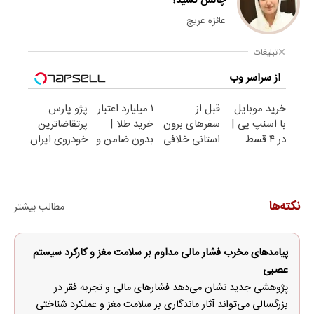
چالش کشید؟
عائزه عریج
تبلیغات
از سراسر وب
خرید موبایل
قبل از
۱ میلیارد اعتبار
پژو پارس
با اسنپ پی |
سفرهای برون
خرید طلا |
پرتقاضاترین
در ۴ قسط
استانی خلافی
بدون ضامن و
خودروی ایران
بدون سود و
خود را صفر
چک
| برای
کارمزد!
کنید!
فروشش
فرصت رو از
دست نده!
نکته‌ها
مطالب بیشتر
پیامدهای مخرب فشار مالی مداوم بر سلامت مغز و کارکرد سیستم
عصبی
پژوهشی جدید نشان می‌دهد فشارهای مالی و تجربه فقر در
بزرگسالی می‌تواند آثار ماندگاری بر سلامت مغز و عملکرد شناختی