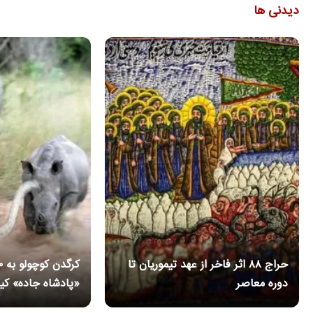
دیدنی ها
حراج ۸۸ اثر فاخر از عهد تیموریان تا
دوره معاصر
«پادشاه جاده» ک