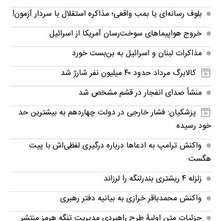
بلوف رسانه‌ای یا بمب واقعی؛ مذاکره استقلال با سردار آزمون!
خروج هواپیماهای سوخت‌رسان آمریکا از اسرائیل
مذاکرات لبنان و اسرائیل به بن‌بست خورد
کالابرگ مرداد حدود ۴۰‌ میلیون نفر شارژ شد
منشأ صدای انفجار در قشم مشخص شد
پزشکیان: فشار خارجی در دولت چهاردهم به بیشترین حد
خود رسیده
واکنش ترامپ به ادعاها درباره درگیری لفظی‌اش با پیت
هگست
زلزله ۴ ریشتری بندرلنگه را لرزاند
واکنش محمدباقر خرازی به بیانیه دفتر رهبری
جزئیات متن اولیۀ طرح راهبردی مدیریت تنگه هرمز منتشر