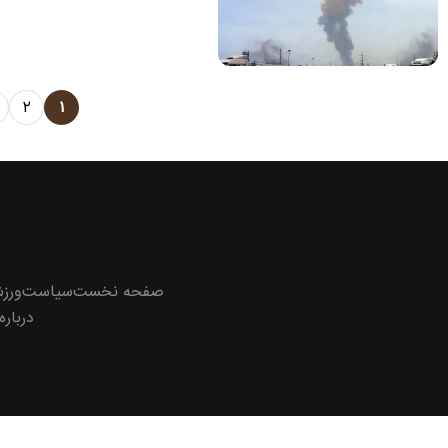
۲
۱
صفحه نخست
سیاست
ورز
درباره