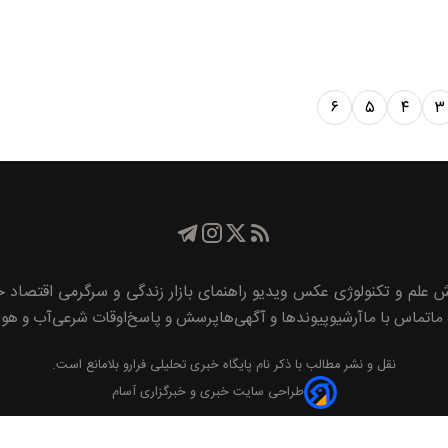
۶
۵
۴
۳
ش
علم و تکنولوژی
عکس
ویدیو
راهنمای بازار
زندگی و سرگرمی
اقتصاد
جا
 ما
تماس با ما
آرشیو
پیوند‌ها و آگهی‌ها
پرسش و پاسخ
اوقات شرعی
آب و هوا
نقل و نشر مطالب با ذکر نام
پايگاه خبری تحليلی فرارو
بلامانع است.
طراحی سایت خبری و خبرگزاری آسام