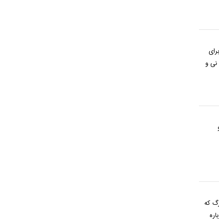
رای
نی و
و
رگ که
اره