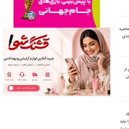
حاصره
وندی
از
ش
ا،
نباید
شت را