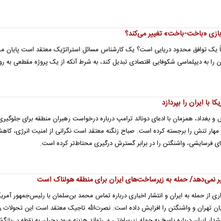
بازی «باخت-باخت» تغییر می‌کند؟
رفاً یک توافق محدود دریایی است؟ یک کارشناس مسائل استراتژیک معتقد است پایان م
ران را به دیپلماسی شکوفایی اقتصادی تبدیل کند، به شرط آنکه از یک پروژه مقطعی به ر
 با ایران را بپردازد
و بغداد، همزمان با ادعای دونالد ترامپ درباره درخواست رهبران منطقه برای جلوگیری 
مهار تنش را برجسته کرده است. صباح زنگنه معتقد است نگرانی از امنیت انرژی، کاه
ای فرسایشی، واشنگتن را در برابر گسترش درگیری محتاط‌تر کرده است.
ر نمی‌دهد/ حمله به زیرساخت‌های ایران برای منطقه هولناک است
اری از حمله به ایران و انتشار اخباری درباره تماس محمد بن‌سلمان با رئیس‌جمهور آمریک
میان تهران و واشنگتن را افزایش داده است. نصرت‌الله تاجیک معتقد است این تحولات را 
هشدار ایران درباره پاسخ به حمله زیرساختی می‌تواند هزینه ورود بحران به نقطه بی‌بازگ