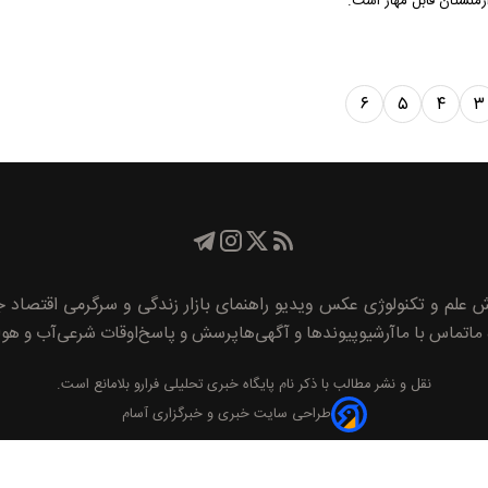
رمنستان قابل مهار است.
۶
۵
۴
۳
ش
علم و تکنولوژی
عکس
ویدیو
راهنمای بازار
زندگی و سرگرمی
اقتصاد
جا
 ما
تماس با ما
آرشیو
پیوند‌ها و آگهی‌ها
پرسش و پاسخ
اوقات شرعی
آب و هوا
نقل و نشر مطالب با ذکر نام
پايگاه خبری تحليلی فرارو
بلامانع است.
طراحی سایت خبری و خبرگزاری آسام