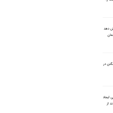
یش دهد
مان
گتن در
ی ایجاد
 فرمانده بودند از