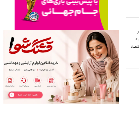
ر
ی»
تصاد