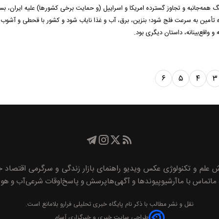
 می‌گوید: در طول 40 روز جنگ همه‌جانبه و تجاوز گسترده امریکا و اسراییل (و حمایت برخی کشورها) علیه ایران، 
ه تأمین به سرعت فلج شود؛ بنزین، برق، آب و غذا نایاب شود و کشور با قحطی و آشوب 
 و واقع‌بینانه، داستان دیگری بود.
۶
۵
۴
۳
ش
علم و تکنولوژی
عکس
ویدیو
راهنمای بازار
زندگی و سرگرمی
اقتصاد
جا
 ما
تماس با ما
آرشیو
پیوند‌ها و آگهی‌ها
پرسش و پاسخ
اوقات شرعی
آب و هوا
نقل و نشر مطالب با ذکر نام
پايگاه خبری تحليلی فرارو
بلامانع است.
طراحی سایت خبری و خبرگزاری آسام