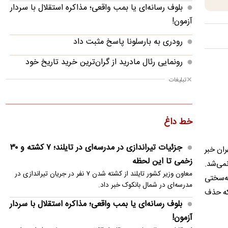
بلوف رسانه‌ای یا بمب واقعی؛ مذاکره استقلال با سردار
آزمون!
رودری به بارسلونا پاسخ مثبت داد
رونمایی رئال مادرید از گران‌ترین خرید تاریخ خود
تبلیغات
لیونل مسی چگونه وارد باشگاه میلیاردها شد؟
تکلیف وینیسیوس جونیور مشخص شد
خط داغ
خروج هواپیماهای سوخت‌رسان آمریکا از اسرائیل
مذاکرات لبنان و اسرائیل به بن‌بست خورد
جزئیات تیراندازی در مدرسه‌ای در تایلند؛ ۷ کشته و ۳۰
ران خبر
زخمی تا این لحظه
جزئیات گفت‌وگوی تلفنی بن سلمان و مکرون
می‌شد.
معاون وزیر کشور تایلند از کشته شدن ۷ نفر در جریان تیراندازی در
به‌سختی
محسن رضایی: اجازه باز شدن مسیر دوم در تنگه هرمز
مدرسه‌ای در شمال بانکوک خبر داد.
 که حذف
را نخواهیم داد
بلوف رسانه‌ای یا بمب واقعی؛ مذاکره استقلال با سردار
آزمون!