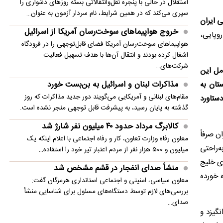
استقلال در حالی با پنجره نقل‌وانتقالاتی بسته روزهای دشواری را
سپری می‌کند که در همین شرایط، نام سردار آزمون به عنوان…
 ایران
خروج هواپیماهای سوخت‌رسان آمریکا از اسرائیل
روپایی،
هواپیماهای سوخت‌رسان آمریکا فضای قابل‌توجهی را در فرودگاه
اشغال کرده بودند و انتقال آن‌ها با هدف تسهیل فعالیت
شرکت‌های…
مل این
مذاکرات لبنان و اسرائیل به بن‌بست خورد
تان به
مقام‌های لبنانی و آمریکایی می‌گویند دور جدید مذاکرات که روز
دستاورد
گذشته به پایان رسید، به پیشرفت قابل توجهی منجر نشده است.
کالابرگ مرداد حدود ۴۰‌ میلیون نفر شارژ شد
ن صرفاً
معاون رفاه وزارت تعاون، کار و رفاه اجتماعی با اعلام اینکه یک
ه‌راحتی
میلیون و ۵۰۰ هزار نفر از مردم اعتبار تیر خود را استفاده…
ای خلیج
منشأ صدای انفجار در قشم مشخص شد
 خورده
معاون سیاسی، امنیتی و اجتماعی استانداری هرمزگان گفت:
بررسی‌های لازم توسط دستگاه‌های مسئول برای شناسایی منشأ
صدای…
نگیزد و
پزشکیان: فشار خارجی در دولت چهاردهم به بیشترین