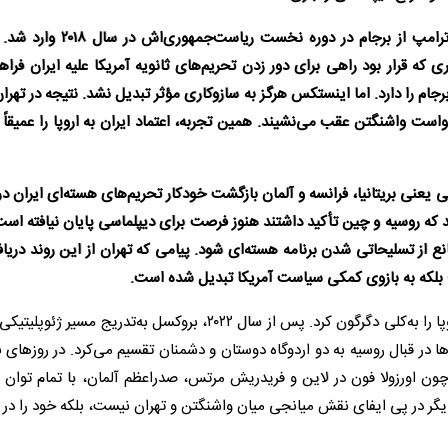
نخستین ضربه جدی به اعتبار اروپا نزد تهران، پس از خروج ترامپ از برجام در د
ی که قرار بود راهی برای دور زدن تحریم‌های ثانویه آمریکا علیه ایران فراه
ام را دارد. اما اینستکس هرگز به سازوکاری مؤثر تبدیل نشد. نتیجه در تهر
خواست واشنگتن عقب می‌نشیند. همین تجربه، اعتماد ایران به اروپا را عمیقا
روه تروئیکای غربی یعنی بریتانیا، فرانسه و آلمان بازگشت خودکار تحریم‌های هسته‌ای ایران 
د که روسیه و چین تأکید داشتند هنوز فرصت برای دیپلماسی پایان نیافته اس
انع از تسلیحاتی شدن برنامه هسته‌ای شود. پیامی که تهران از این روند دریا
 بلکه به بازوی کمکی سیاست آمریکا تبدیل شده است.
سوم و شاید تعیین‌کننده‌تر از همه، جنگ اوکراین جهان‌بینی اروپا را به‌کلی دگرگون کرد. پس از سال ۲۰۲۲، بروکسل به‌تدریج
ر قبال روسیه به دو اردوگاه دوستان و دشمنان تقسیم می‌کرد. در روزهای ب
رائیل به ایران در ۲۸ فوریه، رهبرانی چون اورزولا فون در لاین و فریدریش مرتس، صدراعظم آلمان، با تمام ت
دیگر در پی ایفای نقش میانجی میان واشنگتن و تهران نیست، بلکه خود را در 