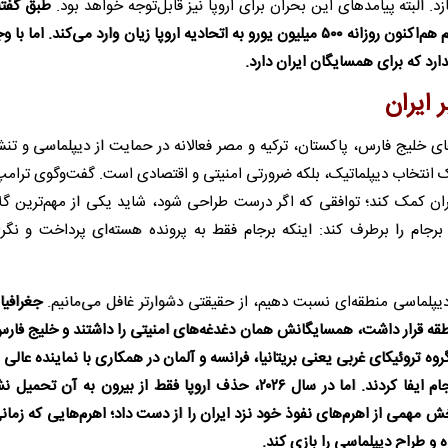
د. البته پیامدهای این بحران برای اروپا نیز قابل‌توجه خواهد بود.
طبق گفته 
فون در لاین، رئیس کمیسیون اروپا، افزایش قیمت انرژی و تورم هم‌اکنون روزانه ۵۰۰ میلیون یورو به اتحادیه اروپا زیان وارد می‌کند
ارد که برای همسایگان ایران دارد.
 ایران
خلیج فارس، پاکستان، ترکیه و مصر فعالانه در حمایت از دیپلماسی و تنش
 یک انتخاب دیپلماتیک، بلکه ضرورتی امنیتی و اقتصادی است. گفت‌وگوی ترامپ
یران کمک کند؛ توافقی که اگر درست طراحی شود، شاید یکی از مهم‌ترین گلا
برجام را برطرف کند: اینکه برجام فقط به پرونده هسته‌ای پرداخت و نگرا
 دیپلماسی منطقه‌ای نسبت دهیم، از حقیقتی دشوارتر غافل می‌مانیم.
جغرافیا
ن منطقه قرار داشت، همسایگانش همان دغدغه‌های امنیتی را داشتند و خلیج فا
اسیت راهبردی را حفظ کرده بود. با این حال، در سال ۲۰۱۵ گروه تروئیکای غربی یعنی بریتانیا، فرانسه و آلمان در همکاری با نمایند
خارجی اتحادیه اروپا، نقشی محوری در هموار کردن مسیر برجام ایفا کردند. اما در سال ۲۰۲۶، حذف اروپا فقط از بیرون ب
ش مهمی از اهرم‌های نفوذ خود نزد ایران را از دست داد؛ اهرم‌هایی که زمان
و طراح دیپلماسی را بازی کند.