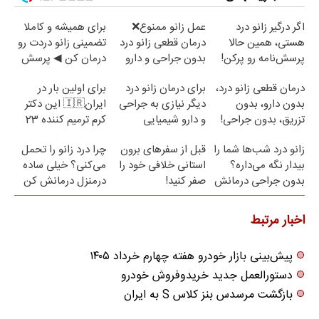
اگر درگیر زانو درد
عمل زانو ممنوع❌
برای همیشه و کاملا
هستی، همین حالا
درمان قطعی زانو درد
تضمینی زانو دردت رو
پرسش‌نامه رو پرکن!
بدون جراحی و دارو
درمان کن ◀ پرسش
(پرسش نامه)
نامه ▶
درمان قطعی زانو درد،
برای درمان زانو درد
برای اولین بار در
بدون دارو، بدون
دیگر نیازی به جراحی
ایران🇮🇷 این دکتر
تزریق، بدون جراحی!
و دارو شیمیایی
کرم ترمیم کننده 23
(پرسش‌نامه)
نیست(پرسش‌نامه)
روزه ساخت!
زانو درد شب‌ها شما را
قبل از سفرهای برون
چرا درد زانو را تحمل
بیدار نگه می‌داره؟
استانی خلافی خود را
می‌کنی؟ خیلی ساده
بدون جراحی درمانش
صفر کنید!
درمنزل درمانش کن
کن!
اخبار مرتبط
پیش‌بینی بازار خودرو هفته چهارم خرداد ۱۴۰۵
دستورالعمل جدید خریدوفروش خودرو
بازگشت مرسدس بنز کلاس S به ایران