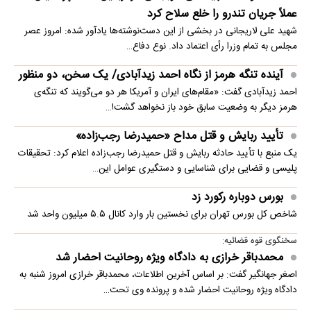
عملاً جریان تندرو را خلع سلاح کرد
شهید علی لاریجانی در بخشی از این دست‌نوشته‌ها یادآور شده: امروز عصر
مجلس به تمام وزرا رأی اعتماد داد. نوع دفاع…
آینده تنگه هرمز از نگاه احمد زیدآبادی/ یک سخن، دو منظور
احمد زیدآبادی گفت: «مقام‌های ایران و آمریکا هر دو می‌گویند که تنگه‌ی
هرمز دیگر به وضعیت سابق خود باز نخواهد گشت!…
تأیید ربایش و قتل مداح «حمیدرضا رجب‌زاده»
یک منبع با تأیید حادثه ربایش و قتل حمیدرضا رجب‌زاده اعلام کرد: تحقیقات
پلیسی و قضایی برای شناسایی و دستگیری عوامل این…
بورس دوباره رکورد زد
شاخص کل بورس تهران برای نخستین ‌بار وارد کانال ۵.۵ میلیون واحد شد
سخنگوی قوه قضائیه:
محمدباقر خرازی به دادگاه ویژه روحانیت احضار شد
اصغر جهانگیر گفت: بر اساس آخرین اطلاعات، محمدباقر خرازی امروز شنبه به
دادگاه ویژه روحانیت احضار شده و پرونده وی تحت…