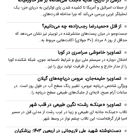
درسی از تاریخ؛ سایه «جنگ سی‌ساله» بر سر خاورمیانه
از حملات اسرائیل و آمریکا تا کشیده شدن پای اوکراین به دریای خزر؛ یک
تحلیلگر غربی بررسی می‌کند که چرا مداخله قدرت‌های…
از قتل «حمیدرضا رجب‌زاده» چه می‌دانیم؟
جست‌وجو در میان پست‌های منتشرشده در توییتر نیز نشان می‌دهد که
حداقل از روز ۸ مرداد (۳۰ جولای) اکانت‌هایی مربوط به…
تصاویر؛ خاموشی سراسری در کوبا
اختلال دوباره در سیستم ملی برق و شرایط نامساعد جوی، شبکه شکننده کوبا
را از مدار خارج و بخشی از ظرفیت تولید برق را نیز…
تصاویر؛ حلیمه‌جان، عروس دریاچه‌های گیلان
ویژگی شاخص دریاچه عروس، تغییر رنگ سطح آب در طول روز است. در
ساعات آرام صبح، لایه‌ای از جلبک‌های طبیعی سطح دریاچه را…
تصاویر؛ «عینک» رشت؛ نگین طبیعی در قلب شهر
تالاب «عینک» جاذبه ای طبیعی و زیبا در غرب رشت از مدتی قبل در مسیر
احیا قرار گرفته‌است؛ این تالاب چشم نواز در وسط شهر…
دست‌نوشته شهید علی لاریجانی در اربعین ۱۴۰۳: پزشکیان