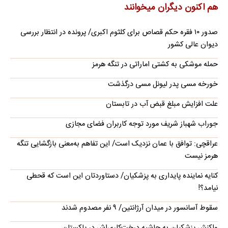
هم اکنون دیگران میخوانند
صدور ۱۰ فقره حکم قصاص برای کلثوم اکبری/ پرونده در انتظار بررسی
دیوان عالی کشور
حمله موشکی به کشتی اماراتی در تنگه هرمز
خورخه مسی پدر لیونل مسی درگذشت
علت افزایش مبلغ قبض آب در تابستان
جوراب‌ شهباز شریف مورد توجه کاربران فضای مجازی
عراقچی: توافق با عمان نزدیک است/ این تفاهم به‌معنی بازگشایی تنگه
هرمز نیست
کنایه نماینده پایداری به پزشکیان/ دستاوردتان این است که قحطی
نیامد؟!
سقوط آسانسور در میدان آرژانتین/ ۹ نفر مصدوم شدند
واکنش پزشکیان به حاشیه درخت‌کاری‌اش در پاکستان