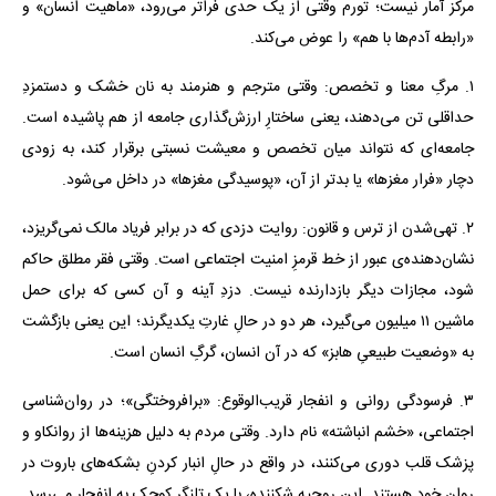
مرکز آمار نیست؛ تورم وقتی از یک حدی فراتر می‌رود، «ماهیت انسان» و
«رابطه آدم‌ها با هم» را عوض می‌کند.
۱. مرگِ معنا و تخصص: وقتی مترجم و هنرمند به نان خشک و دستمزدِ
حداقلی تن می‌دهند، یعنی ساختارِ ارزش‌گذاری جامعه از هم پاشیده است.
جامعه‌ای که نتواند میان تخصص و معیشت نسبتی برقرار کند، به زودی
دچار «فرار مغزها» یا بدتر از آن، «پوسیدگی مغزها» در داخل می‌شود.
۲. تهی‌شدن از ترس و قانون: روایت دزدی که در برابر فریاد مالک نمی‌گریزد،
نشان‌دهنده‌ی عبور از خط قرمزِ امنیت اجتماعی است. وقتی فقر مطلق حاکم
شود، مجازات دیگر بازدارنده نیست. دزدِ آینه و آن کسی که برای حمل
ماشین ۱۱ میلیون می‌گیرد، هر دو در حالِ غارتِ یکدیگرند؛ این یعنی بازگشت
به «وضعیت طبیعیِ هابز» که در آن انسان، گرگِ انسان است.
۳. فرسودگی روانی و انفجار قریب‌الوقوع: «برافروختگی»؛ در روان‌شناسی
اجتماعی، «خشم انباشته» نام دارد. وقتی مردم به دلیل هزینه‌ها از روانکاو و
پزشک قلب دوری می‌کنند، در واقع در حالِ انبار کردنِ بشکه‌های باروت در
روانِ خود هستند. این روحیه شکننده، با یک تلنگرِ کوچک به انفجار می‌رسد.