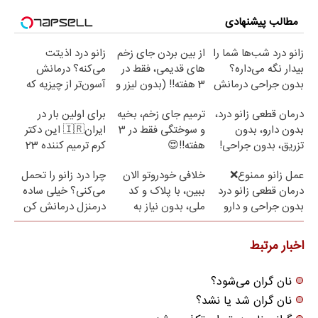
مطالب پیشنهادی
زانو درد شب‌ها شما را
از بین بردن جای زخم
زانو درد اذیتت
بیدار نگه می‌داره؟
های قدیمی، فقط در
می‌کنه؟ درمانش
بدون جراحی درمانش
3 هفته!! (بدون لیزر و
آسون‌تر از چیزیه که
کن!
جراحی)
فکر
درمان قطعی زانو درد،
ترمیم جای زخم، بخیه
برای اولین بار در
می‌کنی✅پرسشنامه
بدون دارو، بدون
و سوختگی فقط در 3
ایران🇮🇷 این دکتر
تزریق، بدون جراحی!
هفته!!😍
کرم ترمیم کننده 23
(پرسش‌نامه)
روزه ساخت!
عمل زانو ممنوع❌
خلافی خودروتو الان
چرا درد زانو را تحمل
درمان قطعی زانو درد
ببین، با پلاک و کد
می‌کنی؟ خیلی ساده
بدون جراحی و دارو
ملی، بدون نیاز به
درمنزل درمانش کن
(پرسش نامه)
مراجعه حضوری
اخبار مرتبط
نان گران می‌شود؟
نان گران شد یا نشد؟