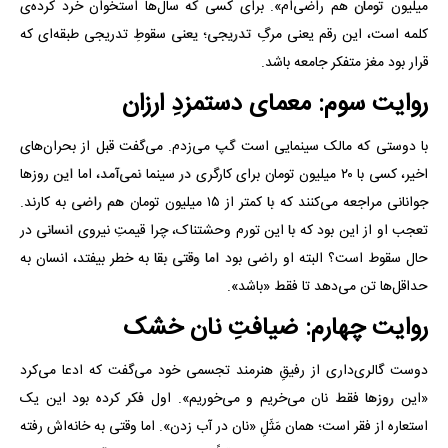
میلیون تومان هم راضی‌ام». برای کسی که سال‌ها استخوان خرد کرده‌ی
کلمه است، این رقم یعنی مرگِ تدریجی؛ یعنی سقوطِ تدریجی طبقه‌ای که
قرار بود مغز متفکر جامعه باشد.
روایت سوم: معمای دستمزدِ ارزان
با دوستی که مالک سینمایی است گپ می‌زدم. می‌گفت قبل از بحران‌های
اخیر، کسی با ۲۰ میلیون تومان برای کارگری در سینما نمی‌آمد، اما این روزها
جوانانی مراجعه می‌کنند که با کمتر از ۱۵ میلیون تومان هم راضی به کارند.
تعجب او از این بود که با این تورم وحشتناک، چرا قیمتِ نیروی انسانی در
حال سقوط است؟ البته او راضی بود اما وقتی بقا به خطر بیفتد، انسان به
حداقل‌ها تن می‌دهد تا فقط «باشد».
روایت چهارم: ضیافتِ نان خشک
دوست گالری‌داری از رفیقِ هنرمند تجسمی خود می‌گفت که ادعا می‌کرد
«این روزها فقط نان می‌خریم و می‌خوریم». اول فکر کرده بود این یک
استعاره‌ از فقر است؛ همان مَثَلِ «نان در آب زدن». اما وقتی به خانه‌اش رفته