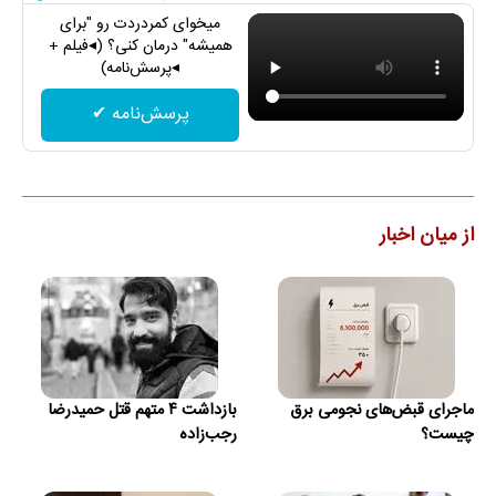
میخوای کمردردت رو "برای
همیشه" درمان کنی؟ (◂فیلم +
◂پرسش‌نامه)
پرسش‌نامه ✔
از میان اخبار
ماجرای قبض‌های نجومی برق
بازداشت ۴ متهم قتل حمیدرضا
چیست؟
رجب‌زاده