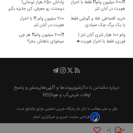
❗❗200 میلیون وام❗❗ فقط با احراز
پاداش 250 هزار تومانی!
هویت در آبان تتر
دوستت رو معرفی کن جایزه بگیر
😍
خرید اقساطی طلا و گوشی فقط
200 میلیون وام ❗❗ با احراز
با یک برگ چک صیادی
هویت در آبان تتر
وام 100 هزار تتری آبان تتر |
❗❗200 میلیون وام❗❗ هر چی
فوری، فقط با احراز هویت🔥
میخوای باهاش بخر!!
درباره ما
تماس با ما
آرشیو
پیوند‌ها و آگهی‌ها
پرسش و پاسخ
اوقات شرعی
آب و هوا
RSS
نقل و نشر مطالب با ذکر نام
پايگاه خبری تحليلی فرارو
بلامانع است.
طراحی سایت خبری و خبرگزاری آسام
۰
۰