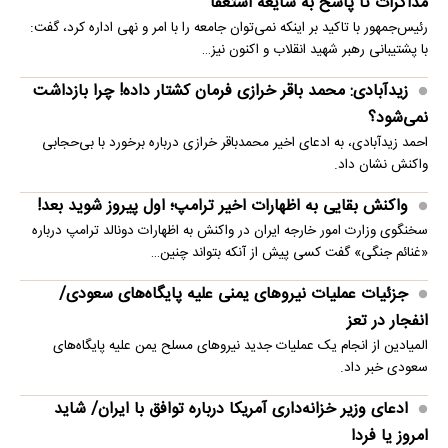
مذاکرات تا پاسخ به شایعه استعفا
رئیس‌جمهور با تاکید بر اینکه نمی‌توان جامعه را با امر و نهی اداره کرد، گفت:
با پشتیبانی رهبر شهید انقلاب و اکنون نیز…
زیدآبادی: محمد باقر خرازی فرمان کشتار داده! چرا بازداشت
نمی‌شود؟
احمد زیدآبادی، به ادعای اخیر محمدباقر خرازی درباره برخورد با بی‌حجابی
واکنش نشان داد.
واکنش بقایی به اظهارات اخیر ترامپ؛ اول پیروز شوید بعد!
سخنگوی وزارت امور خارجه ایران در واکنش به اظهارات دونالد ترامپ درباره
«غنائم جنگی» گفت کسی پیش از آنکه بتواند چنین…
جزئیات عملیات نیروهای یمنی علیه پایگاه‌های سعودی/
انفجار در تعز
المیادین از انجام یک عملیات جدید نیروهای مسلح یمن علیه پایگاه‌های
سعودی خبر داد.
ادعای وزیر خزانه‌داری آمریکا درباره توافق با ایران/ شاید
امروز یا فردا