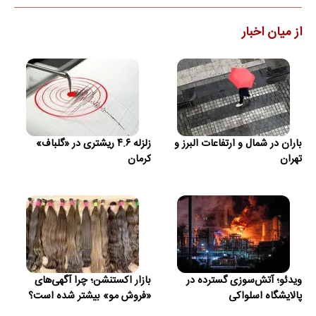
از میان اخبار
باران در شمال و ارتفاعات البرز و
زلزله ۴.۶ ریشتری در «گلباف»
تهران
کرمان
ویدئو؛ آتش‌سوزی گسترده در
بازار اکستنشن؛ چرا آگهی‌های
پالایشگاه اسلواکی
«فروش مو» بیشتر شده است؟