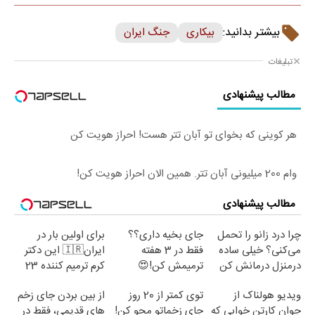
بیشتر بدانید:
بیکاری
جنگ ایران
تبلیغات
مطالب پیشنهادی
هر کوینی که بخوای تو آبان تتر هست! احراز هویت کن
وام 200 میلیونی آبان تتر. همین الان احراز هویت کن!
مطالب پیشنهادی
چرا درد زانو را تحمل
جای بخیه داری؟؟
برای اولین بار در
می‌کنی؟ خیلی ساده
فقط در 3 هفته
ایران🇮🇷 این دکتر
درمنزل درمانش کن
ترمیمش کن!😍
کرم ترمیم کننده 23
روزه ساخت!
ویدیو هولناک از
توی کمتر از 20 روز
از بین بردن جای زخم
جوان کارتن خوابی که
جای زخماتو محو کن!
های قدیمی، فقط در