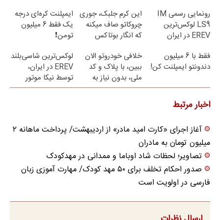
تخفیف)
رونمایی رسمی IM
این کرم جلبک، جوری
ایمپلنت کره‌ای درجه
LS9 لوکس‌ترین
چروکاتو صاف میکنه
یک فقط 6 میلیون
EREV در ایران
که انگار بوتاکس
تومن❗
کردی!(تخفیف ویژه)
فقط با 6 میلیون
خلافی خودروتو الان
لوکس‌ترین شاسی‌بلند
دندونتو ایمپلنت کن!
ببین، با پلاک و کد
EREV در ایران،
ملی، بدون نیاز به
توسط نیکا موتور
مراجعه حضوری
رونمایی شد!
اخبار مرتبط
آغاز اجرای «کارت امید مادر» از اردیبهشت/ پرداخت ماهانه ۲
میلیون تومان به مادران
تصاویر؛ لحظات شاد اوباما و ممدانی در مهدکودک
صدور احکام تخلف برای ۵۰ مهد کودک/ مهارت آموزی زبان
فارسی در اولویت است
ارسال نظرات