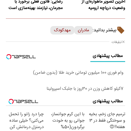
آخرین تصویر ماهواره‌ای از
رضایی: قانون فعلی برخورد با
وضعیت دریاچه ارومیه
مجرمان، نیازمند بهینه‌سازی است
بیشتر بدانید:
مادران
مهدکودک
تبلیغات
مطالب پیشنهادی
وام فوری 100 میلیون تومانی خرید طلا (بدون ضامن)
7کیلو کاهش وزن در 30روز با جلبک اسپرولینا
مطالب پیشنهادی
ترمیم جای زخم، بخیه
با این کرم جوانساز،
چرا درد زانو را تحمل
و سوختگی فقط در 3
جوانی رو به خودت
می‌کنی؟ خیلی ساده
هفته!!😍
برگردون(50%
درمنزل درمانش کن