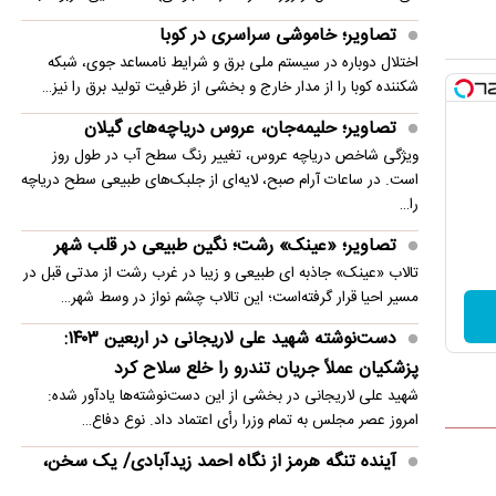
شوبیل؛ پرنده‌ای با چهره‌ای شبیه موجودات ماقبل
تصاویر؛ خاموشی سراسری در کوبا
تاریخ
اختلال دوباره در سیستم ملی برق و شرایط نامساعد جوی، شبکه
شکننده کوبا را از مدار خارج و بخشی از ظرفیت تولید برق را نیز…
تصاویر؛ حلیمه‌جان، عروس دریاچه‌های گیلان
ویژگی شاخص دریاچه عروس، تغییر رنگ سطح آب در طول روز
است. در ساعات آرام صبح، لایه‌ای از جلبک‌های طبیعی سطح دریاچه
را…
تصاویر؛ «عینک» رشت؛ نگین طبیعی در قلب شهر
تالاب «عینک» جاذبه ای طبیعی و زیبا در غرب رشت از مدتی قبل در
مسیر احیا قرار گرفته‌است؛ این تالاب چشم نواز در وسط شهر…
دست‌نوشته شهید علی لاریجانی در اربعین ۱۴۰۳:
پزشکیان عملاً جریان تندرو را خلع سلاح کرد
شهید علی لاریجانی در بخشی از این دست‌نوشته‌ها یادآور شده:
امروز عصر مجلس به تمام وزرا رأی اعتماد داد. نوع دفاع…
آینده تنگه هرمز از نگاه احمد زیدآبادی/ یک سخن،
دو منظور