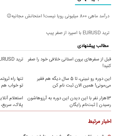
درآمد ماهی 800 میلیونی رویا نیست! امتحانش مجانیه😉
ترید EURUSD با اسپرد از صفر پیپ
مطالب پیشنهادی
قبل از سفرهای برون استانی خلافی خود را صفر
ترید EURUSD با اسپرد از صفر پیپ
کنید!
این دوره رو نبینی، تا 5 سال دیگه هم فقیر
تنها راه ثروت
می‌مونی! همین الان ثبت نام کن
تو خواب هم پ
13هزار نفر با این دیدن این دوره به آرزوهاشون
استعلام آنلا
رسیدن | ثبت‌‌نام رایگان
پلاک، سریع، 
اخبار مرتبط