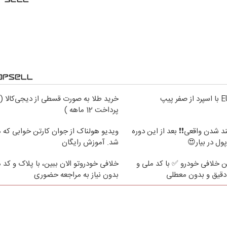
خرید طلا به صورت قسطی از دیجی‌کالا (
پرداخت 12 ماهه )
مند شدن واقعی❗❗ بعد از این دوره
ویدیو هولناک از جوان کارتن خوابی که می
ول در بیار😍
شد. آموزش رایگان
ین خلافی خودرو ✅ با کد ملی و
خلافی خودروتو الان ببین، با پلاک و کد 
دقیق و بدون معطلی
بدون نیاز به مراجعه حضوری