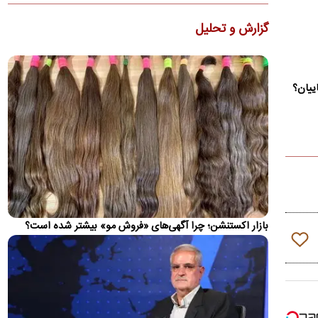
احمد زیدآبادی گفت: «مقام‌های ایران و آمریکا هر دو می‌گویند که
گزارش و تحلیل
تنگه‌ی هرمز دیگر به وضعیت سابق خود باز نخواهد گشت!…
تأیید ربایش و قتل مداح «حمیدرضا رجب‌زاده»
یک منبع با تأیید حادثه ربایش و قتل حمیدرضا رجب‌زاده اعلام کرد:
ییان؟
تحقیقات پلیسی و قضایی برای شناسایی و دستگیری عوامل این…
بورس دوباره رکورد زد
شاخص کل بورس تهران برای نخستین ‌بار وارد کانال ۵.۵ میلیون
واحد شد
سخنگوی قوه قضائیه:
محمدباقر خرازی به دادگاه ویژه روحانیت احضار شد
اصغر جهانگیر گفت: بر اساس آخرین اطلاعات، محمدباقر خرازی امروز
شنبه به دادگاه ویژه روحانیت احضار شده و پرونده وی تحت…
بازار اکستنشن؛ چرا آگهی‌های «فروش مو» بیشتر شده است؟
قیمت دلار، طلا و سکه امروز شنبه ۱۷ مرداد ۱۴۰۵
قیمت هر دلار آمریکا امروز ۱۸۸ هزار تومان است و نرخ هر گرم طلا
۱۸ عیار به ۱۹ میلیون و ۸۵ هزار تومان رسید
آخرین وضعیت پرونده ساعدی‌نیا از زبان سخنگوی