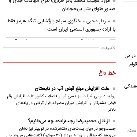
مورد عجیب محمد باقر خرازی؛ طرح اتهامات جدی و
صدور فتوای قتل بی‌حجابان
سردار محبی سخنگوی سپاه: بازگشایی تنگه‌ هرمز فقط
با اراده جمهوری اسلامی ایران است
حجم ذخایر آب سدهای مهم تهران چقدر است؟
تبلیغات
مورد عجیب دینار عراق بعد از اربعین ۱۴۰۵
در مرز
وام
از قتل «حمیدرضا رجب‌زاده» چه می‌دانیم؟
خط داغ
صدور ۱۰ فقره حکم قصاص برای کلثوم اکبری/ پرونده
اهندگی
در انتظار بررسی دیوان عالی کشور
علت افزایش مبلغ قبض آب در تابستان
روابط عمومی شرکت مهندسی آب و فاضلاب کشور علت افزایش رقم
لحظه انفجار مرگبار در جرمانا سوریه
قبض مشترکان را افزایش میزان مصرف، قرار گرفتن در پله‌های
بالاتر…
آخرین وضعیت ساختمان‌های آسیب‌دیده در جنگ/
آغاز ساخت پارکینگ - پناهگاه‌ها در تهران
از قتل «حمیدرضا رجب‌زاده» چه می‌دانیم؟
جست‌وجو در میان پست‌های منتشرشده در توییتر نیز نشان
حضور یک هما بر سر لاشه‌ کل وحشی
می‌دهد که حداقل از روز ۸ مرداد (۳۰ جولای) اکانت‌هایی مربوط به…