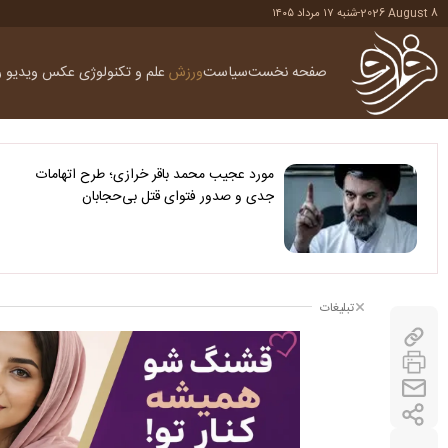
2026 August 8
-
شنبه ۱۷ مرداد ۱۴۰۵
صفحه نخست
سیاست
ورزش
علم و تکنولوژی
عکس
ویدیو
ر
مورد عجیب محمد باقر خرازی؛ طرح اتهامات
جدی و صدور فتوای قتل بی‌حجابان
تبلیغات