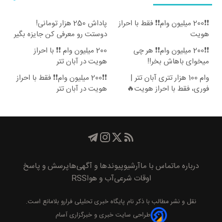
❗❗200 میلیون وام❗❗ فقط با احراز
پاداش 250 هزار تومانی!
هویت
دوستت رو معرفی کن جایزه بگیر
😍
❗❗200 میلیون وام❗❗ هر چی
200 میلیون وام ❗❗ با احراز
میخوای باهاش بخر!!
هویت در آبان تتر
وام 100 هزار تتری آبان تتر |
❗❗200 میلیون وام❗❗ فقط با احراز
فوری، فقط با احراز هویت🔥
هویت در آبان تتر
درباره ما
تماس با ما
آرشیو
پیوند‌ها و آگهی‌ها
پرسش و پاسخ
اوقات شرعی
آب و هوا
RSS
نقل و نشر مطالب با ذکر نام
پايگاه خبری تحليلی فرارو
بلامانع است.
طراحی سایت خبری و خبرگزاری آسام