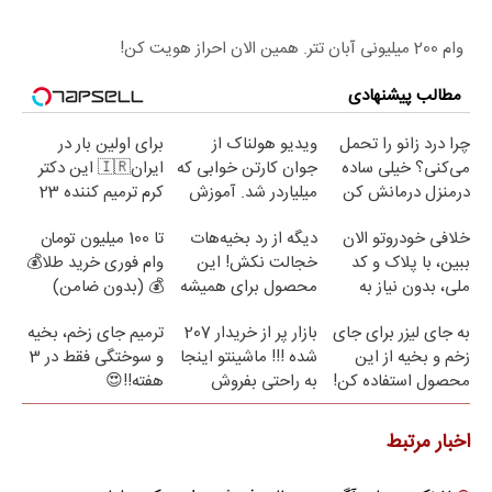
وام 200 میلیونی آبان تتر. همین الان احراز هویت کن!
مطالب پیشنهادی
چرا درد زانو را تحمل
ویدیو هولناک از
برای اولین بار در
می‌کنی؟ خیلی ساده
جوان کارتن خوابی که
ایران🇮🇷 این دکتر
درمنزل درمانش کن
میلیاردر شد. آموزش
کرم ترمیم کننده 23
رایگان
روزه ساخت!
خلافی خودروتو الان
دیگه از رد بخیه‌هات
تا 100 میلیون تومان
ببین، با پلاک و کد
خجالت نکش! این
وام فوری خرید طلا💰
ملی، بدون نیاز به
محصول برای همیشه
💰 (بدون ضامن)
مراجعه حضوری
درمانش می‌کنه
به جای لیزر برای جای
بازار پر از خریدار 207
ترمیم جای زخم، بخیه
زخم و بخیه از این
شده !!! ماشینتو اینجا
و سوختگی فقط در 3
محصول استفاده کن!
به راحتی بفروش
هفته!!😍
اخبار مرتبط