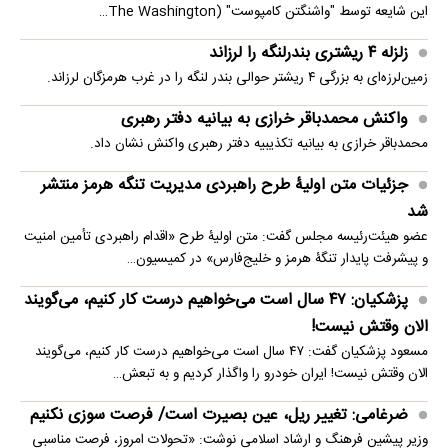
این شایعه توسط "واشنگتن کامپوست" (The Washington…
زلزله ۴ ریشتری بندرلنگه را لرزاند
زمین‌لرزه‌ای به بزرگی ۴ ریشتر حوالی بندر لنگه را در غرب هرمزگان لرزاند.
واکنش محمدباقر خرازی به بیانیه دفتر رهبری
محمدباقر خرازی به بیانیه تکذیبیه دفتر رهبری واکنش نشان داد.
جزئیات متن اولیۀ طرح راهبردی مدیریت تنگه هرمز منتشر
شد
عضو هیئت‌رئیسه مجلس گفت: متن اولیۀ طرح «اقدام راهبردی تأمین امنیت
و پیشرفت پایدار تنگۀ هرمز و خلیج‌فارس» در کمیسیون…
پزشکیان: ۴۷ سال است می‌خواهیم درست کار کنیم، می‌گویند
الان وقتش نیست!
مسعود پزشکیان گفت: ۴۷ سال است می‌خواهیم درست کار کنیم، می‌گویند
الان وقتش نیست! ایران خودرو را واگذار کردیم و به تبعش…
ضرغامی: تغییر ریل، عین بصیرت است/ فرصت سوزی نکنیم
وزیر پیشین فرهنگ و ارشاد اسلامی نوشت: «تحولات امروز، فرصت مناسبی