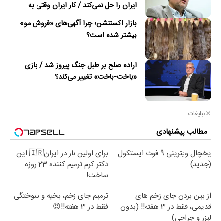
ایران را حل نمی‌کند / کار ایران وقتی به
امضای ترکمانچای رسید که دیگر چاره‌ای نبود
بازار اکستنشن؛ چرا آگهی‌های «فروش مو»
بیشتر شده است؟
اراده صلح بر طبل جنگ پیروز شد / بازی
«باخت-باخت» تغییر می‌کند؟
تبلیغات
مطالب پیشنهادی
یخچال ویترینی 9 فوت ایستکول
برای اولین بار در ایران🇮🇷 این
(جدید)
دکتر کرم ترمیم کننده 23 روزه
ساخت!
از بین بردن جای زخم های
ترمیم جای زخم، بخیه و سوختگی
قدیمی، فقط در 3 هفته!! (بدون
فقط در 3 هفته!!😍
لیزر و جراحی)