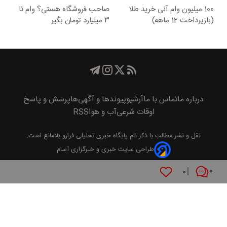
100 میلیون وام آنی خرید طلا
صاحب فروشگاه هستی؟ وام تا
(بازپرداخت 12 ماهه)
۳ میلیارد تومان بگیر
درباره ما
تماس با ما
آرشیو
پیوند‌ها و آگهی‌ها
پرسش و پاسخ
اوقات شرعی
آب و هوا
RSS
نقل و نشر مطالب با ذکر نام
پايگاه خبری تحليلی فرارو
بلامانع است.
طراحی سایت خبری و خبرگزاری آسام
۰
۰