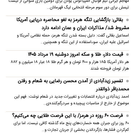
مهاجم ایرانی تیم فوتبال المپیاکوس یونان برای دومین بازی متوالی از لیست
تیمش برای دور سوم مرحله انتخابی لیگ قهرمانان…
بقائی: بازگشایی تنگه هرمز به لغو محاصره دریایی آمریکا
مشروط شد/ مذاکرات ایران و عمان ادامه دارد
اسماعیل بقائی گفت: دلیل بسته شدن تنگه هرمز، حمله نظامی آمریکا و
اسرائیل علیه ایران، سوءاستفاده از این تنگه و همچنین…
قیمت دلار، طلا و سکه امروز دوشنبه ۱۹ مرداد ۱۴۰۵
هر دلار آمریکا ۱۸۵ هزار و ۴۰۰ تومان و هر گرم طلا ۱۸ عیار ۱۸ میلیون و ۸۸۲
هزار تومان فروخته شدند
تفسیر زیدآبادی از آمدن محسن رضایی به شعام و رفتن
محمدباقر ذوالقدر
احمد زیدآبادی درباره انتصابات و تغییرات جدید در شعام نوشت: فهم این
موضوع از خارج از مناسبات پیچیده و سردرگم‌کننده‌ی…
فرصت ۶۰ روزه در هرمز/ با این فرصت طلایی چه می‌کنیم؟
۶۰ روز برای جبران همه خسارت‌های پنج ماه گذشته کافی نیست، اما برای
کم‌کردن فشارها، بازگرداندن بخشی از جریان تجارت و…