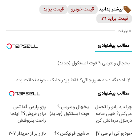
بیشتر بدانید:
قیمت خودرو
قیمت پراید
قیمت پراید 131
تبلیغات
مطالب پیشنهادی
یخچال ویترینی 9 فوت ایستکول (جدید)
2ماه دیگه عیده هنوز چاقی؟ فقط پودر جلبک میتونه نجاتت بده
مطالب پیشنهادی
چرا درد زانو را تحمل
یخچال ویترینی 9
پژو پارس گذاشتی
می‌کنی؟ خیلی ساده
فوت ایستکول (جدید)
برای فروش؟؟ اینجا
درمنزل درمانش کن
راحت بفروشش
خودرو کی ام سی j7
ماشین فونیکس fx
بازار پر از خریدار 207