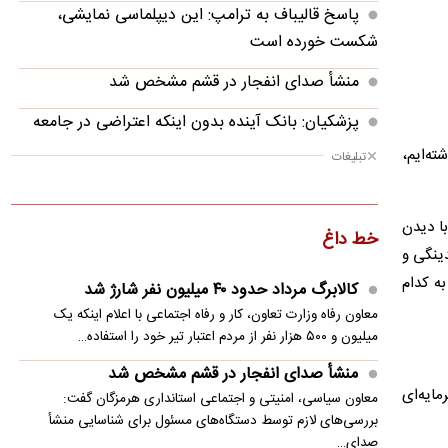
پاسخ قالیباف به ترامپ: این دیپلماسی نمایشی،
شکست خورده است
منشأ صدای انفجار در قشم مشخص شد
پزشکیان: بانک آینده بدون اینکه اعتراضی در جامعه
شکل بگیرد، بسته شد
 اول اردیبهشت ۱۴۰۵ را پشت سر گذاشته‌‌ایم،
تبلیغات
پزشکیان: فشار خارجی در دولت چهاردهم به
بیشترین حد خود رسیده
با دیدن
خط داغ
دینگی و
پزشکیان: در ابتدای دولت با قطعی برق، آب و گاز
مواجه بودیم
به کدام
کالابرگ مرداد حدود ۴۰‌ میلیون نفر شارژ شد
معاون رفاه وزارت تعاون، کار و رفاه اجتماعی با اعلام اینکه یک
معاون مرکز شرکت‌های دانش‌بنیان: توسعه فناوری،
میلیون و ۵۰۰ هزار نفر از مردم اعتبار تیر خود را استفاده…
مسیر رقابت‌پذیری صنعت قطعه‌سازی است
منشأ صدای انفجار در قشم مشخص شد
سنتکام: به محاصره دریایی ایران ادامه می دهیم
مایه‌ای
معاون سیاسی، امنیتی و اجتماعی استانداری هرمزگان گفت:
بررسی‌های لازم توسط دستگاه‌های مسئول برای شناسایی منشأ
مصر خواستار تدوین چشم‌انداز مشترک عربی برای
صدای…