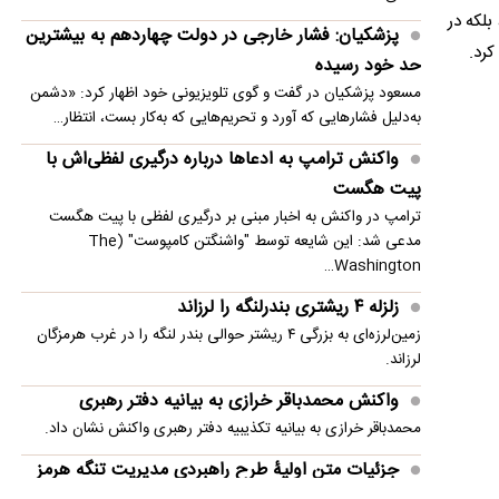
امنیت منطقه شد
بلکه در
پزشکیان: فشار خارجی در دولت چهاردهم به بیشترین
انفجار در حومه دمشق چند کشته و زخمی برجا
حد خود رسیده
گذاشت
مسعود پزشکیان در گفت و گوی تلویزیونی خود اظهار کرد: «دشمن
به‌دلیل فشارهایی که آورد و تحریم‌هایی که به‌کار بست، انتظار…
واکنش ترامپ به ادعاها درباره درگیری لفظی‌اش با
پیت هگست
ترامپ در واکنش به اخبار مبنی بر درگیری لفظی با پیت هگست
مدعی شد: این شایعه توسط "واشنگتن کامپوست" (The
Washington…
زلزله ۴ ریشتری بندرلنگه را لرزاند
زمین‌لرزه‌ای به بزرگی ۴ ریشتر حوالی بندر لنگه را در غرب هرمزگان
لرزاند.
واکنش محمدباقر خرازی به بیانیه دفتر رهبری
محمدباقر خرازی به بیانیه تکذیبیه دفتر رهبری واکنش نشان داد.
جزئیات متن اولیۀ طرح راهبردی مدیریت تنگه هرمز