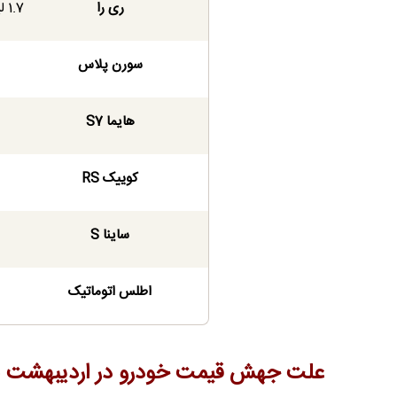
ری را
1.7 لیتر توربو 6 سرعته اتوماتیک
سورن پلاس
هایما S7
کوییک RS
ساینا S
اطلس اتوماتیک
علت جهش قیمت خودرو در اردیبهشت ۱۴۰۵؛ بررسی بازار ۲۰۷ و کوییک