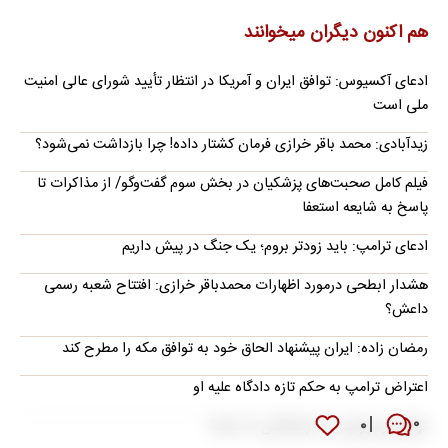
هم اکنون دیگران میخوانند
ادعای آکسیوس: توافق ایران و آمریکا در انتظار تأیید شورای عالی امنیت
ملی است
زیدآبادی: محمد باقر خرازی فرمان کشتار داده! چرا بازداشت نمی‌شود؟
فیلم کامل صحبت‌های پزشکیان در بخش سوم گفت‌وگو/ از مذاکرات تا
پاسخ به شایعه استعفا
ادعای ترامپ: باید زودتر بروم؛ یک جنگ در پیش داریم
هشدار ابطحی درمورد اظهارات محمدباقر خرازی: افتتاح شعبه رسمی
داعش؟
رمضان زاده: ایران پیشنهاد الحاق خود به توافق مکه را مطرح کند
اعتراض ترامپ به حکم تازه دادگاه علیه او
۰
۰
توافق پرسپولیس با اژدهاکش ۱۸ ساله!