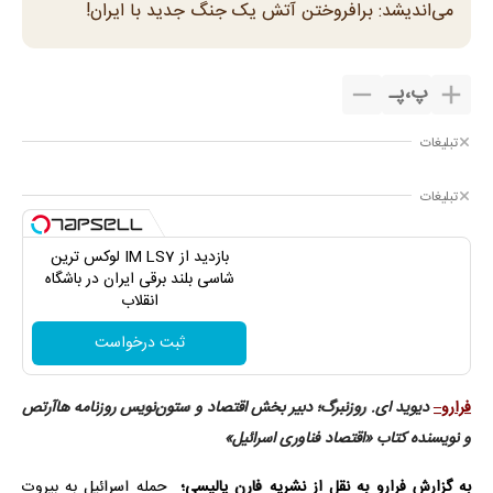
می‌اندیشد: برافروختن آتش یک جنگ جدید با ایران!
پ
،
پـ
تبلیغات
تبلیغات
بازدید از IM LS7 لوکس ترین
شاسی بلند برقی ایران در باشگاه
انقلاب
ثبت درخواست
فرارو–
دیوید ای. روزنبرگ؛ دبیر بخش اقتصاد و ستون‌نویس روزنامه هاآرتص
و نویسنده کتاب «اقتصاد فناوری اسرائیل»
به گزارش فرارو به نقل از نشریه فارن پالیسی؛
حمله اسرائیل به بیروت