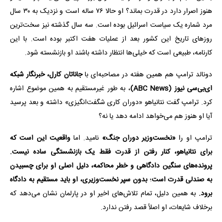
هنوز اصرار دارد در قدرت بماند؟ او حالا ۷۶ ساله است و نزدیک به ۳۰ سال
مرد شماره یک سیاست اسرائیل بوده است. سه سال گذشته نیز سخت‌ترین
روزهای تاریخ این کشور بعد از عملیات هفت اکتبر بوده است. با این
کارنامه، طبیعی است که خیلی‌ها انتظار داشته باشند او بازنشسته شود.
دونالد ترامپ هم همین هفته در مصاحبه‌ای با
جاناتان کارل، خبرنگار شبکه
ای‌بی‌سی نیوز (ABC News)
، به طور غیرمستقیم به همین موضوع اشاره
کرد. ترامپ گفت نتانیاهو «دوران کاری شگفت‌انگیزی» داشته و بعد پرسید
آیا او هنوز هم می‌خواهد ادامه دهد یا نه؟
ترامپ او را
«نخست‌وزیر دوران جنگ»
نامید. اما
واقعیت این است که
برای نتانیاهو، کنار رفتن از قدرت فقط یک بازنشستگی ساده نیست.
پرونده‌های سنگین دادگاهی و خطر محاکمه، دلیل اصلی او برای چسبیدن
به صندلی قدرت است
؛
بدون سپر نخست‌وزیری، او باید مستقیم به دادگاه
برود.
به همین دلیل، تمام تلاش‌های اخیر او در پارلمان نشان می‌دهد که
برخلاف شایعات، او اصلاً قصد رفتن ندارد.