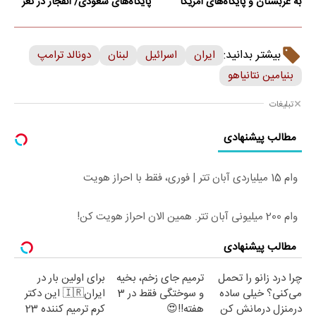
به عربستان و پایگاه‌های آمریکا
پایگاه‌های سعودی/ انفجار در تعز
بیشتر بدانید:
ایران
اسرائیل
لبنان
دونالد ترامپ
بنیامین نتانیاهو
تبلیغات
مطالب پیشنهادی
وام 15 میلیاردی آبان تتر | فوری، فقط با احراز هویت
وام 200 میلیونی آبان تتر. همین الان احراز هویت کن!
مطالب پیشنهادی
چرا درد زانو را تحمل
ترمیم جای زخم، بخیه
برای اولین بار در
می‌کنی؟ خیلی ساده
و سوختگی فقط در 3
ایران🇮🇷 این دکتر
درمنزل درمانش کن
هفته!!😍
کرم ترمیم کننده 23