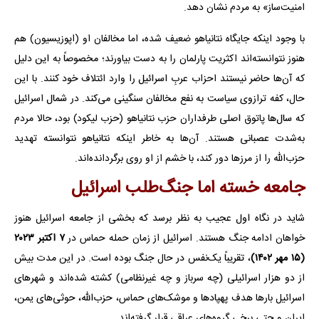
امنیت‌ساز» به مردم نشان دهد.
با وجود اینکه جایگاه نتانیاهو ضعیف شده، اما مخالفان او (اپوزیسیون) هم
هنوز نتوانسته‌اند اکثریت پارلمان را به دست بیاورند؛ مخصوصاً به این دلیل
که آن‌ها حاضر نیستند احزاب عربِ اسرائیل را وارد ائتلاف خود کنند. با این
حال، کفه ترازوی سیاست به نفع مخالفان سنگینی می‌کند. در شمال اسرائیل
که سال‌ها پاتوق اصلی طرفداران حزب نتانیاهو (حزب لیکود) بود، حالا مردم
به‌شدت عصبانی هستند. آن‌ها به خاطر اینکه نتانیاهو نتوانسته تهدید
حزب‌الله را از مرزها دور کند، با خشم از او روی برگردانده‌اند.
جامعه خسته اما جنگ‌طلب اسرائیل
شاید در نگاه اول عجیب به نظر برسد که بخشی از جامعه اسرائیل هنوز
خواهان ادامه جنگ هستند. اسرائیل از زمان حمله حماس در
۷ اکتبر ۲۰۲۳
(۱۵ مهر ۱۴۰۲)
، تقریباً یک‌نفس در حال جنگ بوده است. در این مدت بیش
از دو هزار اسرائیلی (چه سرباز و چه غیرنظامی) کشته شده‌اند و شهرهای
اسرائیل بارها هدف پهپادها و موشک‌های حماس، حزب‌الله، حوثی‌های یمن،
ایران و حتی برخی گروه‌های عراقی قرار گرفته‌اند.