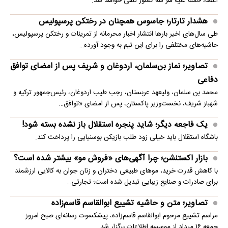
اعضا، حمله علیه هر سه کشور تلقی خواهد شد.
هشدار تارتار؛ جاسوس همچنان در رختکن پرسپولیس
طی سال‌های اخیر بارها انتشار اخبار محرمانه از تمرینات و رختکن پرسپولیس،
حاشیه‌های مختلفی را برای این تیم به وجود آورده…
تصاویر؛ نماز بن‌سلمان، اردوغان و شریف پس از امضای توافق
دفاعی
محمد بن سلمان، ولیعهد عربستان، رجب طیب اردوغان، رئیس‌جمهور ترکیه و
شهباز شریف، نخست‌وزیر پاکستان، پس از امضای «توافق…
یک فاجعه دیگر؛ شاید پنجره استقلال باز نشده بسته شود!
باشگاه استقلال باید خیلی زود طلب بازیکن بوسنیایی را پرداخت کند.
بازار اکستنشن؛ چرا آگهی‌های «فروش مو» بیشتر شده است؟
با کاهش قدرت خرید، موهای طبیعی دختران و زنان جوان به کالایی ارزشمند
برای صادرات و صنایع زیبایی تبدیل شده است؛ تجارتی…
تصاویر؛ متن و حاشیه تشییع ابوالقاسم قاسم‌زاده
مراسم تشییع مرحوم ابوالقاسم قاسم‌زاده، پیشکسوت رسانه‌ای صبح امروز
جمعه ۱۶ مرداد از موسسه اطلاعات برگزار شد.