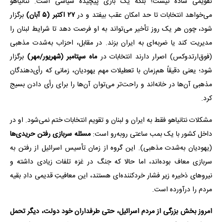
تقویمی ساده نیست؛ بلکه یک بازی پیچیده سیاسی است. نتانیاهو
می‌خواهد انتخابات تا حد امکان عقب بیفتد و در
۲۷ اکتبر (۵ آبان)
برگزار
شود، چون هر یک روز تأخیر می‌تواند به او فرصت دهد تا شرایط لبنان را
مدیریت کند یا ضربه‌ای به ایران بزند. در مقابل، احزاب به‌شدت مذهبی
(فوق‌ارتدوکس) اصرار دارند انتخابات در
ماه سپتامبر (شهریور/مهر)
برگزار
شود؛ یعنی دقیقاً هم‌زمان با تعطیلات مهم یهودیان، زمانی که رأی‌دهندگان
مذهبی آن‌ها در خانه‌اند و راحت‌تر می‌توان آن‌ها را برای رأی دادن بسیج
کرد.
مشکلات نتانیاهو فقط به ایران و لبنان و تقویم انتخابات ختم نمی‌شود. او در
داخل کشور با یک بمب ساعتی روبه‌رو است:
مسئله سربازی رفتن حریدی‌ها
(یهودیان به‌شدت مذهبی). این گروه از زمان تأسیس اسرائیل از رفتن به
سربازی معاف بوده‌اند، اما حالا که جنگ در غزه تلفات زیادی داشته و
نیروهای ذخیره زیر فشار خردکننده‌ای هستند، این معافیتِ قدیمی دادِ بقیه
مردم را درآورده است.
امروز بخش بزرگی از مردم اسرائیل، حتی طرفداران خود دولت، دیگر تحمل