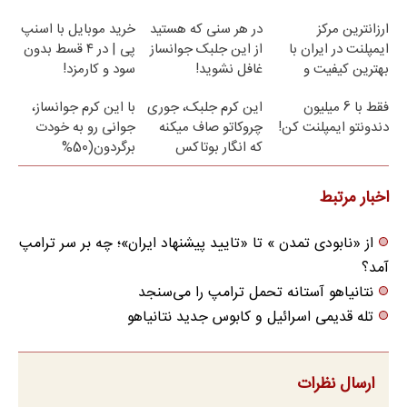
روزه ساخت!
ارزانترین مرکز
در هر سنی که هستید
خرید موبایل با اسنپ
ایمپلنت در ایران با
از این جلبک جوانساز
پی | در ۴ قسط بدون
بهترین کیفیت و
غافل نشوید!
سود و کارمزد!
قیمت
40%تخفیف
فقط با 6 میلیون
این کرم جلبک، جوری
با این کرم جوانساز،
دندونتو ایمپلنت کن!
چروکاتو صاف میکنه
جوانی رو به خودت
که انگار بوتاکس
برگردون(50%
کردی!(تخفیف ویژه)
تخفیف)
اخبار مرتبط
از «نابودی تمدن » تا «تایید پیشنهاد ایران»؛ چه بر سر ترامپ
آمد؟
نتانیاهو آستانه تحمل ترامپ را می‌سنجد
تله قدیمی اسرائیل و کابوس جدید نتانیاهو
ارسال نظرات