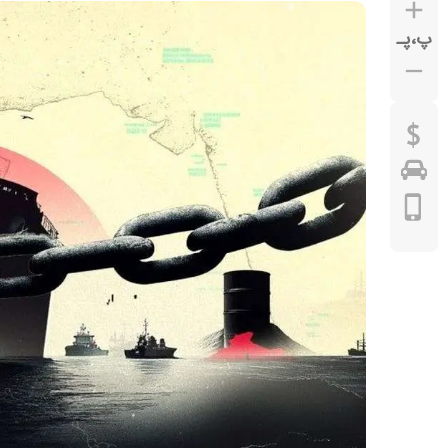
پ
،
پـ