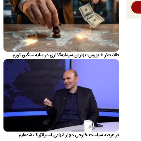
تا کی می‌خواهی در خیابان بدوی، آقای رضاییان؟
رامین رضاییان، دفاع راست تیم ملی پس از یک‌فصل و نیم حضور
در استقلال و پیش از پایان قراردادش از این تیم جدا شد. چرخه‌ای…
حمله حسین شریعتمداری به پیمان سه‌گانه پاکستان،
عربستان و ترکیه
حسین شریعتمداری اعلام کرد: دیروز آقایان شهباز شریف و اردوغان
طلا، دلار یا بورس؛ بهترین سرمایه‌گذاری در سایه سنگین تورم
به‌اتفاق بن‌سلمان یک پیمان نظامی سه‌جانبه امضاء کرده‌اند.…
ادعای آکسیوس: توافق ایران و آمریکا در انتظار تأیید
شورای عالی امنیت ملی است
خبرنگار آکسیوس مدعی شد مذاکره‌کنندگان ایرانی در انتظار تأیید
نهایی از سوی شورای عالی امنیت ملی هستند.
فیلم کامل صحبت‌های پزشکیان در بخش سوم
گفت‌وگو/ از مذاکرات تا پاسخ به شایعه استعفا
رئیس‌جمهور با تاکید بر اینکه نمی‌توان جامعه را با امر و نهی اداره
کرد، گفت: با پشتیبانی رهبر شهید انقلاب و اکنون نیز…
در عرصه سیاست خارجی دچار تنهایی استراتژیک شده‌ایم
زیدآبادی: محمد باقر خرازی فرمان کشتار داده! چرا