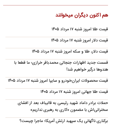
بازداشت نمی‌شود؟
هم اکنون دیگران میخوانند
احمد زیدآبادی، به ادعای اخیر محمدباقر خرازی درباره برخورد با
بی‌حجابی واکنش نشان داد.
قیمت طلا امروز شنبه ۱۷ مرداد ۱۴۰۵
واکنش بقایی به اظهارات اخیر ترامپ؛ اول پیروز
شوید بعد!
قیمت دلار امروز شنبه ۱۷ مرداد ۱۴۰۵
سخنگوی وزارت امور خارجه ایران در واکنش به اظهارات دونالد
قیمت دلار، طلا و سکه امروز شنبه ۱۷ مرداد ۱۴۰۵
ترامپ درباره «غنائم جنگی» گفت کسی پیش از آنکه بتواند چنین…
قسمت جدید اظهارات جنجالی محمدباقر خرازی؛ ما قطعا با
جزئیات عملیات نیروهای یمنی علیه پایگاه‌های
هندوها درگیر خواهیم شد!
سعودی/ انفجار در تعز
المیادین از انجام یک عملیات جدید نیروهای مسلح یمن علیه
قیمت محصولات ایران‌خودرو و سایپا امروز شنبه ۱۷ مرداد ۱۴۰۵
پایگاه‌های سعودی خبر داد.
قیمت طلا جهانی امروز شنبه ۱۷ مرداد ۱۴۰۵
ادعای وزیر خزانه‌داری آمریکا درباره توافق با ایران/
شاید امروز یا فردا
حملات برادر داماد شهید رئیسی به قالیباف بعد از افشای
سخنرانی‌اش با مضمون «کاری به رهبری نداریم»
وزیر خزانه‌داری آمریکا مدعی شد واشنگتن انتظار دارد در آینده
نزدیک توافقی برای آتش‌بس ۳۰ تا ۶۰ روزه حاصل شود و با…
برکناری ناگهانی یک سپهبد ارتش آمریکا؛ ماجرا چیست؟
تحریم‌های جدید آمریکا علیه ایران