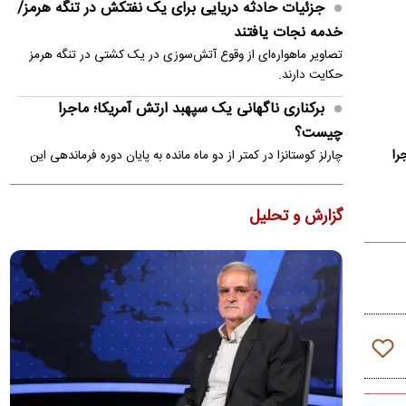
جزئیات حادثه دریایی برای یک نفتکش در تنگه هرمز/
خدمه نجات یافتند
تصاویر ماهو‌اره‌ای از وقوع آتش‌سوزی در یک کشتی در تنگه هرمز
حکایت دارند.
برکناری ناگهانی یک سپهبد ارتش آمریکا؛ ماجرا
چیست؟
را
چارلز کوستانزا در کمتر از دو ماه مانده به پایان دوره فرماندهی این
مقام ارشد نظامی ، از سمتش کنار گذاشته شد.
قیمت گوشی سامسونگ، شیائومی و آیفون امروز
گزارش و تحلیل
شنبه ۱۷ مرداد ۱۴۰۵
گلکسی A۵۷ در بازار موبایل ۱۰۶ میلیون تومان قیمت خورده است
قیمت محصولات ایران‌خودرو و سایپا امروز شنبه ۱۷
مرداد ۱۴۰۵
کف قیمت ارزان‌ترین سواری در بازار آزاد به یک میلیارد و ۲۱۵
میلیون تومان رسید
قسمت جدید اظهارات جنجالی محمدباقر خرازی؛ ما