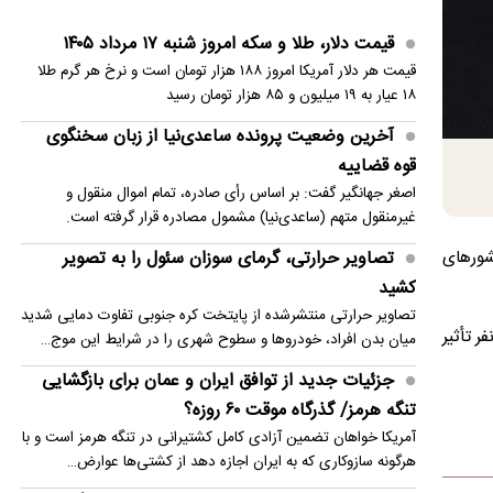
آخرین وضعیت پرونده ساعدی‌نیا از زبان سخنگوی
قیمت دلار، طلا و سکه امروز شنبه ۱۷ مرداد ۱۴۰۵
قوه قضاییه
قیمت هر دلار آمریکا امروز ۱۸۸ هزار تومان است و نرخ هر گرم طلا
۱۸ عیار به ۱۹ میلیون و ۸۵ هزار تومان رسید
تصاویر؛ آیین کهن نوروزبل؛ آغاز قرن ۱۷ دیلمی
آخرین وضعیت پرونده ساعدی‌نیا از زبان سخنگوی
شهباز شریف مسجدالنبی را زیارت کرد
قوه قضاییه
اصغر جهانگیر گفت: بر اساس رأی صادره، تمام اموال منقول و
غیرمنقول متهم (ساعدی‌نیا) مشمول مصادره قرار گرفته است.
تصاویر حرارتی، گرمای سوزان سئول را به تصویر
فته و کشورهای
کشید
تصاویر حرارتی منتشرشده از پایتخت کره جنوبی تفاوت دمایی شدید
ر تأثیر
میان بدن افراد، خودروها و سطوح شهری را در شرایط این موج…
جزئیات جدید از توافق ایران و عمان برای بازگشایی
تنگه هرمز/ گذرگاه موقت ۶۰ روزه؟
آمریکا خواهان تضمین آزادی کامل کشتیرانی در تنگه هرمز است و با
هرگونه سازوکاری که به ایران اجازه دهد از کشتی‌ها عوارض…