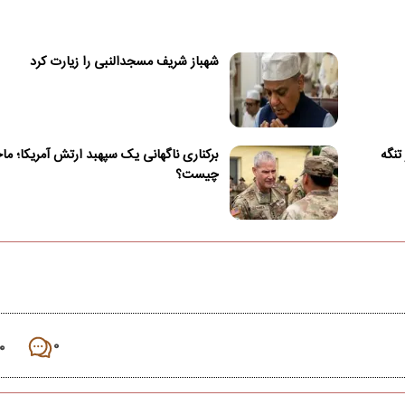
شهباز شریف مسجدالنبی را زیارت کرد
تنگه
برکناری ناگهانی یک سپهبد ارتش آمریکا؛ ماج
چیست؟
۰
۰