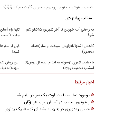
تخفیف هوش مصنوعی پرمیوم میخوای ؟ثبت نام کن👇👇👇
مطالب پیشنهادی
به راحتی آب خوردن تا آخر شهریور 15کیلو لاغر
تنها راه آسان
شو❗
جلبک(تخفیف 
کاهش اشتها/افزایش سوخت و ساز(تعداد
قبل از سفرها
محدود)
کنید!
با جلبک لاغری 3سوته به اندام ایده ال برس(تا
این روش لاغر
امشب تخفیف ویژه)
میزنه(تخفیف 
اخبار مرتبط
برخورد صاعقه باعث فوت یک نفر در ایلام شد
رعدوبرق عجیب در آسمان غرب هرمزگان
حبس رعدوبرق در بطری شیشه ای توسط یک یوتوبر