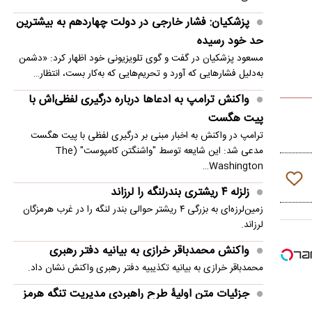
امنیت منطقه شد
پزشکیان: فشار خارجی در دولت چهاردهم به بیشترین
انفجار در حومه دمشق چند کشته و زخمی برجا
حد خود رسیده
گذاشت
مسعود پزشکیان در گفت و گوی تلویزیونی خود اظهار کرد: «دشمن
به‌دلیل فشارهایی که آورد و تحریم‌هایی که به‌کار بست، انتظار…
واکنش ترامپ به ادعاها درباره درگیری لفظی‌اش با
پیت هگست
ترامپ در واکنش به اخبار مبنی بر درگیری لفظی با پیت هگست
مدعی شد: این شایعه توسط "واشنگتن کامپوست" (The
Washington…
زلزله ۴ ریشتری بندرلنگه را لرزاند
زمین‌لرزه‌ای به بزرگی ۴ ریشتر حوالی بندر لنگه را در غرب هرمزگان
لرزاند.
واکنش محمدباقر خرازی به بیانیه دفتر رهبری
محمدباقر خرازی به بیانیه تکذیبیه دفتر رهبری واکنش نشان داد.
جزئیات متن اولیۀ طرح راهبردی مدیریت تنگه هرمز