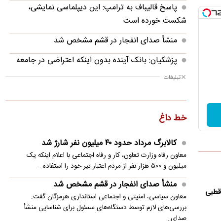
پاسخ قالیباف به ترامپ: این دیپلماسی نمایشی،
شکست خورده است
منشأ صدای انفجار در قشم مشخص شد
پزشکیان: بانک آینده بدون اینکه اعتراضی در جامعه
شکل بگیرد، بسته شد
تبلیغات
پزشکیان: فشار خارجی در دولت چهاردهم به
بیشترین حد خود رسیده
خط داغ
پزشکیان: در ابتدای دولت با قطعی برق، آب و گاز
مواجه بودیم
کالابرگ مرداد حدود ۴۰‌ میلیون نفر شارژ شد
معاون رفاه وزارت تعاون، کار و رفاه اجتماعی با اعلام اینکه یک
معاون مرکز شرکت‌های دانش‌بنیان: توسعه فناوری،
میلیون و ۵۰۰ هزار نفر از مردم اعتبار تیر خود را استفاده…
مسیر رقابت‌پذیری صنعت قطعه‌سازی است
منشأ صدای انفجار در قشم مشخص شد
سنتکام: به محاصره دریایی ایران ادامه می دهیم
قطبی
معاون سیاسی، امنیتی و اجتماعی استانداری هرمزگان گفت:
بررسی‌های لازم توسط دستگاه‌های مسئول برای شناسایی منشأ
مصر خواستار تدوین چشم‌انداز مشترک عربی برای
صدای…