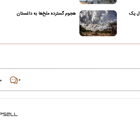
ال یک
هجوم گسترده ملخ‌ها به داغستان
۰
۰