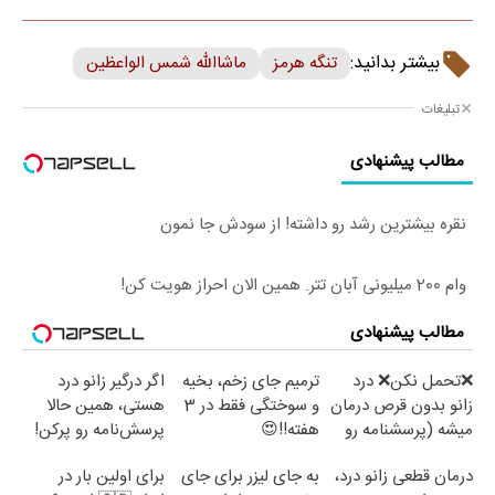
بیشتر بدانید:
تنگه هرمز
ماشاالله شمس الواعظین
تبلیغات
مطالب پیشنهادی
نقره بیشترین رشد رو داشته! از سودش جا نمون
وام 200 میلیونی آبان تتر. همین الان احراز هویت کن!
مطالب پیشنهادی
❌تحمل نکن❌ درد
ترمیم جای زخم، بخیه
اگر درگیر زانو درد
زانو بدون قرص درمان
و سوختگی فقط در 3
هستی، همین حالا
میشه (پرسشنامه رو
هفته!!😍
پرسش‌نامه رو پرکن!
پر کن)
درمان قطعی زانو درد،
به جای لیزر برای جای
برای اولین بار در