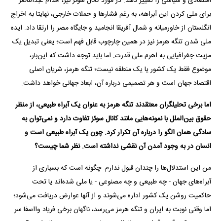
اقتصادی و سیاسی را تغییر دهد. در مورد کانال سوئز نیز، اقدام عبدالناصر
برای ملی کردن این آبراهه، به‌ رغم فشارها و حملات خارجی، نهایتا به اخراج
انگلستان از خاورمیانه و شمال آفریقا انجامید و جایگاه مصر را ارتقا داد. ایده
ملی شدن تنگه هرمز نیز در همین چارچوب قابل فهم است؛ یعنی تبدیل یک
مزیت جغرافیایی به اهرم ملی قدرت. اما باید توجه داشت که این‌بار،
موضوع فقط یک کشور یا یک منطقه نیست؛ تنگه هرمز، شریان اصلی
اقتصاد جهان است و هر تصمیمی درباره آن، ابعاد جهانی خواهد داشت.
اما برخی تحلیلگران معتقدند تنگه هرمز به عنوان یک آبراه طبیعی، از منظر
حقوق بین‌الملل با نمونه‌هایی مانند کانال سوئز تفاوت دارد و نمی‌توان به
سادگی همان الگو را درباره آن تکرار کرد. چون یک آبراه طبیعی است و
انسان در به وجود آمدن آن نقشی نداشته است. نظر شما چیست؟
من این استدلال‌ها را چندان قبول ندارم. چگونه است که بسیاری از
آبراه‌های جهان - چه طبیعی و چه مصنوعی - یا ملی شده‌اند یا تحت
حاکمیت روشن یک کشور اداره می‌شوند و از آنها عوارض دریافت می‌شود؛
اما وقتی نوبت به ایران و تنگه هرمز می‌رسد، ناگهان برخی فریاد وااسفا سر