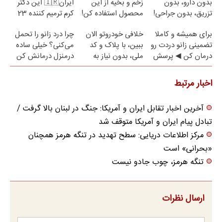
بدون دارو، بدون
زخم و بخیه از این
ایران🇮🇷 این دکتر
تزریق، بدون جراحی!
محصول استفاده کن!
کرم ترمیم کننده 23
(پرسش‌نامه)
روزه ساخت!
برای همیشه و کاملا
خلافی خودروتو الان
چرا درد زانو را تحمل
تضمینی زانو دردت رو
ببین، با پلاک و کد
می‌کنی؟ خیلی ساده
درمان کن ◀ پرسش
ملی، بدون نیاز به
درمنزل درمانش کن
نامه ▶
مراجعه حضوری
اخبار مرتبط
آخرین اخبار تقابل ایران و آمریکا: جنگ در لبنان بالا گرفت /
تبادل پیام ایران و آمریکا متوقف شد
مرکز اطلاعات دریایی: سطح تهدید در تنگه هرمز همچنان
«بحرانی» است
تنگه هرمز، چوب جادو نیست
ارسال نظرات