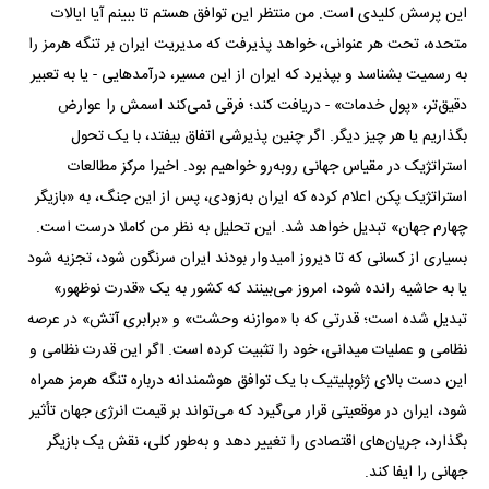
این پرسش کلیدی است. من منتظر این توافق هستم تا ببینم آیا ایالات
متحده، تحت هر عنوانی، خواهد پذیرفت که مدیریت ایران بر تنگه هرمز را
به رسمیت بشناسد و بپذیرد که ایران از این مسیر، درآمدهایی - یا به تعبیر
دقیق‌تر، «پول خدمات» - دریافت کند؛ فرقی نمی‌کند اسمش را عوارض
بگذاریم یا هر چیز دیگر. اگر چنین پذیرشی اتفاق بیفتد، با یک تحول
استراتژیک در مقیاس جهانی روبه‌رو خواهیم بود. اخیرا مرکز مطالعات
استراتژیک پکن اعلام کرده که ایران به‌زودی، پس از این جنگ، به «بازیگر
چهارم جهان» تبدیل خواهد شد. این تحلیل به نظر من کاملا درست است.
بسیاری از کسانی که تا دیروز امیدوار بودند ایران سرنگون شود، تجزیه شود
یا به حاشیه رانده شود، امروز می‌بینند که کشور به یک «قدرت نوظهور»
تبدیل شده است؛ قدرتی که با «موازنه وحشت» و «برابری آتش» در عرصه
نظامی و عملیات میدانی، خود را تثبیت کرده است. اگر این قدرت نظامی و
این دست بالای ژئوپلیتیک با یک توافق هوشمندانه درباره تنگه هرمز همراه
شود، ایران در موقعیتی قرار می‌گیرد که می‌تواند بر قیمت انرژی جهان تأثیر
بگذارد، جریان‌های اقتصادی را تغییر دهد و به‌طور کلی، نقش یک بازیگر
جهانی را ایفا کند.