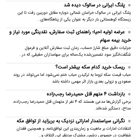
پلنگ ایرانی در سالوک دیده شد
پلنگ ایرانی در سالوک خراسان شمالی دوباره مقابل دوربین رفت تا این
زیستگاه کوهستانی بار دیگر به عنوان یکی از پناهگاه‌های…
عرضه اولیه احیا؛ راهنمای ثبت سفارش، نقدینگی مورد نیاز و
خرید بیمه سهام
جزئیات دقیق مبلغ شارژ حساب، زمان ثبت سفارش آنلاین و فرمول
شگفت‌انگیز سود تضمین‌شده یک‌ساله برای سهامداران حقیقی که در…
ریسک خرید کدام سکه بیشتر است؟
حباب قیمت سکه لزوما به ترکیدن حباب ختم نمی‌شود اما می‌تواند در روند
صعودی و نزولی بعدی بازار اثر مهمی داشته باشد
بازداشت ۴ متهم قتل حمیدرضا رجب‌زاده
برخی گزارش‌ها مدعی هستند که ۴ نفر از متهمان قتل حمیدرضا رجب‌زاده،
مداح، دستگیر شده‌اند.
نگرانی سیاستمدار اماراتی نزدیک به بن‌زاید از توافق مکه
انتقادات امارات بر ماهیت و زمان‌بندی این توافق‌نامه، و همچنین فقدان
شفافیت در خصوص دشمن مشترکِ مدنظرِ این ائتلاف و…