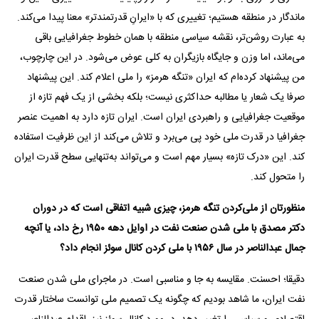
ماندگار در منطقه هستیم؛ تغییری که با «ایرانِ قدرتمند‌تر» معنا پیدا می‌کند.
به ‌عبارت روشن‌تر، نقشه سیاسی منطقه با همان خطوط جغرافیایی باقی
می‌‌ماند، اما وزن و جایگاه بازیگران به‌ کلی عوض می‌شود. در این چارچوب،
من پیشنهاد کرده‌ام که ایران «تنگه هرمز» را ملی اعلام کند. این پیشنهاد
صرفا یک شعار یا مطالبه‌ حداکثری نیست؛ بلکه بخشی از یک فهم تازه از
موقعیت جغرافیایی و راهبردی ایران است. ایران تازه دارد به اهمیت عنصر
جغرافیا در قدرت ملی خود پی می‌برد و تلاش می‌کند از این ظرفیت استفاده
کند. این «درک تازه» بسیار مهم است و می‌تواند به‌تنهایی سطح قدرت ایران
را متحول کند.
منظورتان از ملی‌کردن تنگه هرمز، چیزی شبیه اتفاقی است که در دوران
دکتر مصدق با ملی شدن صنعت نفت در اوایل دهه ۱۹۵۰ رخ داد، یا آنچه
جمال عبدالناصر در سال ۱۹۵۶ با ملی کردن کانال سوئز انجام داد؟
دقیقا؛ احسنت. مقایسه به‌ جا و مناسبی است. در ماجرای ملی شدن صنعت
نفت ایران، ما شاهد بودیم که چگونه یک تصمیم ملی توانست ساختار قدرت