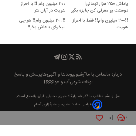
پاداش 250 هزار تومانی!
200 میلیون وام ❗❗ با احراز
دوستت رو معرفی کن جایزه بگیر
هویت در آبان تتر
😍
❗❗200 میلیون وام❗❗ فقط با احراز
❗❗200 میلیون وام❗❗ هر چی
هویت
میخوای باهاش بخر!!
درباره ما
تماس با ما
آرشیو
پیوند‌ها و آگهی‌ها
پرسش و پاسخ
اوقات شرعی
آب و هوا
RSS
نقل و نشر مطالب با ذکر نام
پايگاه خبری تحليلی فرارو
بلامانع است.
طراحی سایت خبری و خبرگزاری آسام
۰
۰