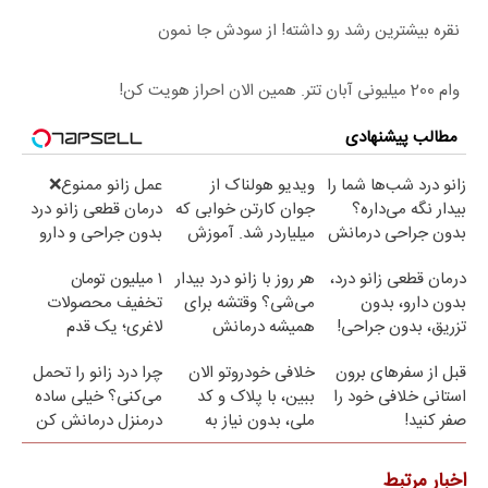
نقره بیشترین رشد رو داشته! از سودش جا نمون
وام 200 میلیونی آبان تتر. همین الان احراز هویت کن!
مطالب پیشنهادی
زانو درد شب‌ها شما را
ویدیو هولناک از
عمل زانو ممنوع❌
بیدار نگه می‌داره؟
جوان کارتن خوابی که
درمان قطعی زانو درد
بدون جراحی درمانش
میلیاردر شد. آموزش
بدون جراحی و دارو
کن!
رایگان
(پرسش نامه)
درمان قطعی زانو درد،
هر روز با زانو درد بیدار
۱ میلیون تومان
بدون دارو، بدون
می‌شی؟ وقتشه برای
تخفیف محصولات
تزریق، بدون جراحی!
همیشه درمانش
لاغری؛ یک قدم
(پرسش‌نامه)
کنی✅فرم پر کن
نزدیک‌تر به شروع
قبل از سفرهای برون
خلافی خودروتو الان
چرا درد زانو را تحمل
کاهش وزن
استانی خلافی خود را
ببین، با پلاک و کد
می‌کنی؟ خیلی ساده
صفر کنید!
ملی، بدون نیاز به
درمنزل درمانش کن
مراجعه حضوری
اخبار مرتبط