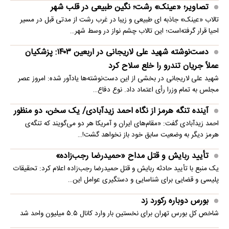
تصاویر؛ «عینک» رشت؛ نگین طبیعی در قلب شهر
تالاب «عینک» جاذبه ای طبیعی و زیبا در غرب رشت از مدتی قبل در مسیر
احیا قرار گرفته‌است؛ این تالاب چشم نواز در وسط شهر…
دست‌نوشته شهید علی لاریجانی در اربعین ۱۴۰۳: پزشکیان
عملاً جریان تندرو را خلع سلاح کرد
شهید علی لاریجانی در بخشی از این دست‌نوشته‌ها یادآور شده: امروز عصر
مجلس به تمام وزرا رأی اعتماد داد. نوع دفاع…
آینده تنگه هرمز از نگاه احمد زیدآبادی/ یک سخن، دو منظور
احمد زیدآبادی گفت: «مقام‌های ایران و آمریکا هر دو می‌گویند که تنگه‌ی
هرمز دیگر به وضعیت سابق خود باز نخواهد گشت!…
تأیید ربایش و قتل مداح «حمیدرضا رجب‌زاده»
یک منبع با تأیید حادثه ربایش و قتل حمیدرضا رجب‌زاده اعلام کرد: تحقیقات
پلیسی و قضایی برای شناسایی و دستگیری عوامل این…
بورس دوباره رکورد زد
شاخص کل بورس تهران برای نخستین ‌بار وارد کانال ۵.۵ میلیون واحد شد