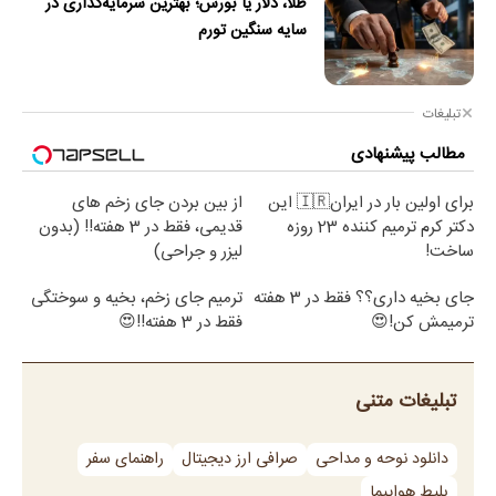
طلا، دلار یا بورس؛ بهترین سرمایه‌گذاری در
سایه سنگین تورم
تبلیغات
مطالب پیشنهادی
برای اولین بار در ایران🇮🇷 این
از بین بردن جای زخم های
دکتر کرم ترمیم کننده 23 روزه
قدیمی، فقط در 3 هفته!! (بدون
ساخت!
لیزر و جراحی)
جای بخیه داری؟؟ فقط در 3 هفته
ترمیم جای زخم، بخیه و سوختگی
ترمیمش کن!😍
فقط در 3 هفته!!😍
تبلیغات متنی
دانلود نوحه و مداحی
صرافی ارز دیجیتال
راهنمای سفر
بلیط هواپیما