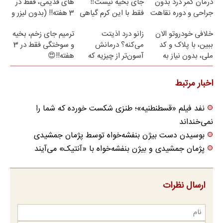
درمان کمر درد بدون
جای بخیه نیست‼️
های قدیمی، فقط در
جراحی و دوره نقاهت
فقط با این کرم گیاهی
3 هفته!! (بدون لیزر و
جراحی)
خلافی خودروتو الان
زانو درد اذیتت
ترمیم جای زخم، بخیه
ببین، با پلاک و کد
می‌کنه؟ درمانش
و سوختگی فقط در 3
ملی، بدون نیاز به
آسون‌تر از چیزیه که
هفته!!😍
مراجعه حضوری
فکر
می‌کنی✅پرسشنامه
اخبار مرتبط
نفد فیلم «قسطنطنیه»؛ طنزی شکست خورده که شما را
نمی‌خنداند
بوسیدن دست بیژن بنفشه‌خواه توسط پژمان جمشیدی
پژمان جمشیدی و بیژن بنفشه‌خواه با «آنتیک» می‏‌آیند
ارسال نظرات