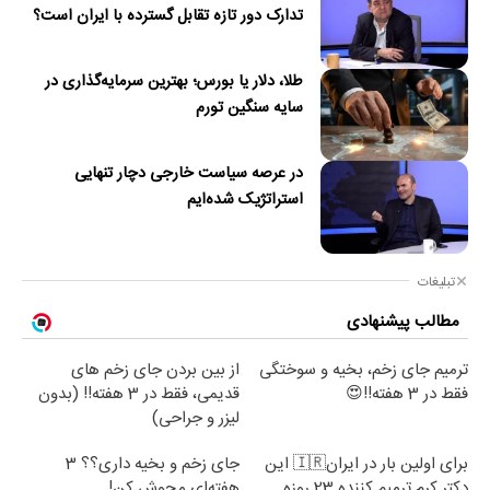
تدارک دور تازه تقابل گسترده با ایران است؟
طلا، دلار یا بورس؛ بهترین سرمایه‌گذاری در
سایه سنگین تورم
در عرصه سیاست خارجی دچار تنهایی
استراتژیک شده‌ایم
تبلیغات
مطالب پیشنهادی
ترمیم جای زخم، بخیه و سوختگی
از بین بردن جای زخم های
فقط در 3 هفته!!😍
قدیمی، فقط در 3 هفته!! (بدون
لیزر و جراحی)
برای اولین بار در ایران🇮🇷 این
جای زخم و بخیه داری؟؟ 3
دکتر کرم ترمیم کننده 23 روزه
هفته‌ای محوش کن!