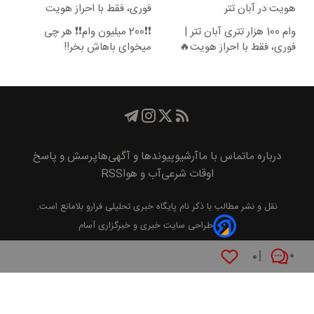
هویت در آبان تتر
فوری، فقط با احراز هویت
وام 100 هزار تتری آبان تتر |
❗❗200 میلیون وام❗❗ هر چی
فوری، فقط با احراز هویت🔥
میخوای باهاش بخر!!
درباره ما
تماس با ما
آرشیو
پیوند‌ها و آگهی‌ها
پرسش و پاسخ
اوقات شرعی
آب و هوا
RSS
نقل و نشر مطالب با ذکر نام
پايگاه خبری تحليلی فرارو
بلامانع است.
طراحی سایت خبری و خبرگزاری آسام
۰
۰