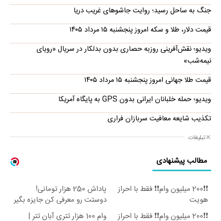
جنگ به ساحل رسید؛ روایت جاشوهای غریب دریا
قیمت دلار، طلا و سکه امروز پنجشنبه ۱۵ مرداد ۱۴۰۵
ویدیو؛ نقش‌آفرینی روزبه حصاری بدون بدلکار در سریال «رویای
نیمه‌شب»
قیمت طلا جهانی امروز پنجشنبه ۱۵ مرداد ۱۴۰۵
ویدیو؛ حمله خلبانان ایرانی بدون GPS به پایگاه آمریکا
تکذیب شایعه معافیت سربازان فراری
تبلیغات
مطالب پیشنهادی
❗❗200 میلیون وام❗❗ فقط با احراز
پاداش 250 هزار تومانی!
هویت
دوستت رو معرفی کن جایزه بگیر
😍
❗❗200 میلیون وام❗❗ فقط با احراز
وام 100 هزار تتری آبان تتر |