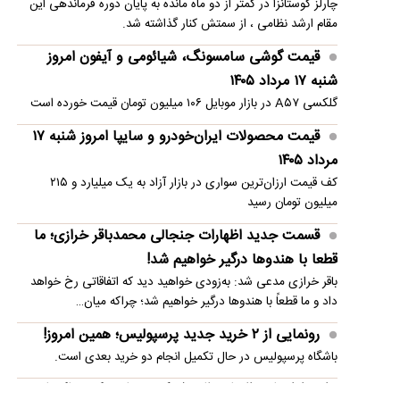
چارلز کوستانزا در کمتر از دو ماه مانده به پایان دوره فرماندهی این
مقام ارشد نظامی ، از سمتش کنار گذاشته شد.
رانت میلیاردی واردات خودرو
قیمت گوشی سامسونگ، شیائومی و آیفون امروز
مهدی طارمی نزد اعراب؛ حرفش را هم نزنید
شنبه ۱۷ مرداد ۱۴۰۵
گلکسی A۵۷ در بازار موبایل ۱۰۶ میلیون تومان قیمت خورده است
قیمت محصولات ایران‌خودرو و سایپا امروز شنبه ۱۷
مرداد ۱۴۰۵
کف قیمت ارزان‌ترین سواری در بازار آزاد به یک میلیارد و ۲۱۵
میلیون تومان رسید
قسمت جدید اظهارات جنجالی محمدباقر خرازی؛ ما
قطعا با هندوها درگیر خواهیم شد!
باقر خرازی مدعی شد: به‌زودی خواهید دید که اتفاقاتی رخ خواهد
داد و ما قطعاً با هندوها درگیر خواهیم شد؛ چراکه میان…
رونمایی از ۲ خرید جدید پرسپولیس؛ همین امروز!
باشگاه پرسپولیس در حال تکمیل انجام دو خرید بعدی است.
روایتی از امضای توافق‌نامه دفاع مشترک عربستان، ترکیه و پاکستان