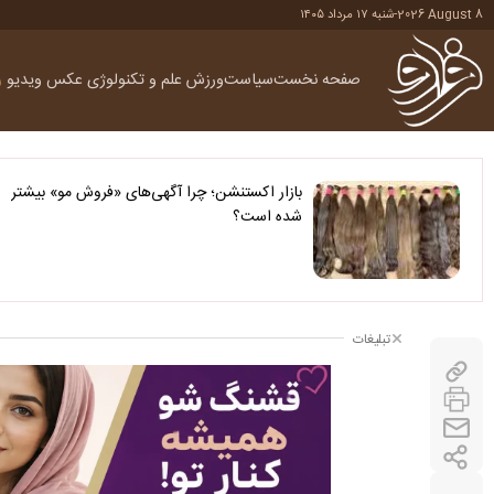
2026 August 8
-
شنبه ۱۷ مرداد ۱۴۰۵
صفحه نخست
سیاست
ورزش
علم و تکنولوژی
عکس
ویدیو
ر
بازار اکستنشن؛ چرا آگهی‌های «فروش مو» بیشتر
شده است؟
تبلیغات