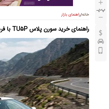
پ
،
پـ
راهنمای بازار
خانه
/
راهنمای خرید سورن پلاس TU۵P با فرمان برقی + پیش‌بینی قیمت بازار