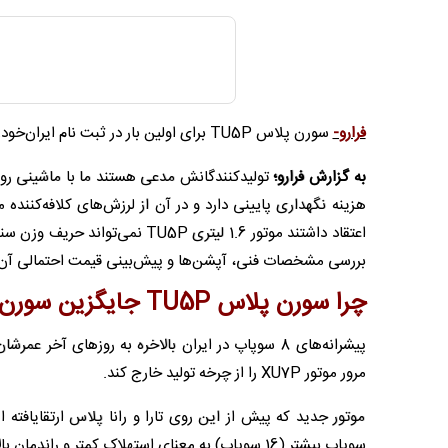
فرارو-
سورن پلاس TU5P برای اولین بار در ثبت نام ایران‌خودرو اردیبهشت 1405 عرضه شده است.
به گزارش فرارو؛
تولیدکنندگانش مدعی هستند ما با ماشینی روبر
هزینه نگهداری پایینی دارد و در آن از لرزش‌های کلافه‌کننده
اعتقاد داشتند موتور 1.6 لیتری 5P
بررسی مشخصات فنی، آپشن‌ها و پیش‌بینی قیمت احتمالی آن در 
چرا سورن پلاس TU5P جایگزین سورن پلاس XU7P شد؟
مرور موتور XU7P را از چرخه تولید خارج کند.
موتور جدید که پیش از این روی تارا و رانا پلاس ارتقایافت
سوپاپ بیشتر (16 سوپاپ) به معنای استهلاک کمتر و راندمان بالاتر است اما بیایید ببینیم در واقعیت چه چیزی منتظر ماست.