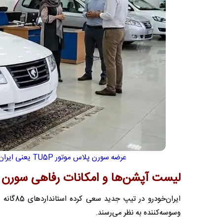
عرضه سورن پلاس موتور TU5P یعنی ایران‌خودرو می‌خواهد به مرور موتور XU7P را از چرخه تولید خارج کند
لیست آپشن‌ها و امکانات رفاهی سورن پلا
ایران‌خو
وسوسه‌کننده به نظر می‌رسند.