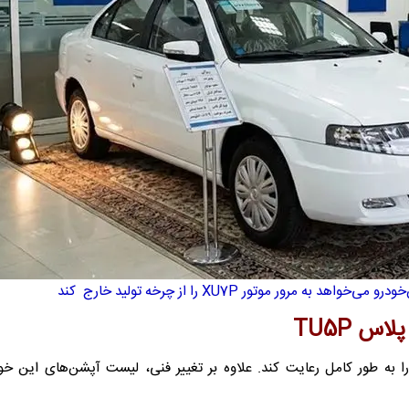
س TU5P
درو در تیپ جدید سعی کرده استانداردهای 85گانه را به طور کامل رعایت کند. علاوه بر تغییر فنی، لیست آپشن‌های ا