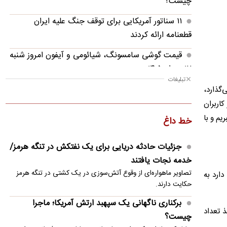
چیست؟
۱۱ سناتور آمریکایی برای توقف جنگ علیه ایران
قطعنامه ارائه کردند
قیمت گوشی سامسونگ، شیائومی و آیفون امروز شنبه
۱۷ مرداد ۱۴۰۵
تبلیغات
احتمال شنیده‌شدن صدای انفجار در جنوب اصفهان
‌گذارد،
کاربران
سپاه: تفاهم‌نامه‌های ایران و آمریکا، چیزی جز «سند
بریم و با
خط داغ
تسلیم ایالات متحده» نیست
بازداشت دو جراح زیبایی قلابی/ یکی از متهمان:
جزئیات حادثه دریایی برای یک نفتکش در تنگه هرمز/
حوصله نداشتم ۷-۸ سال درس بخوانم تا پزشک شوم
خدمه نجات یافتند
تصاویر ماهو‌اره‌ای از وقوع آتش‌سوزی در یک کشتی در تنگه هرمز
TU یعنی ایران‌خودرو قصد دارد به
ژنرال دن کین: واشنگتن باید راهی برای خروج از جنگ
حکایت دارند.
با ایران پیدا کند
برکناری ناگهانی یک سپهبد ارتش آمریکا؛ ماجرا
قیمت محصولات ایران‌خودرو و سایپا امروز شنبه ۱۷
 تعداد
چیست؟
مرداد ۱۴۰۵