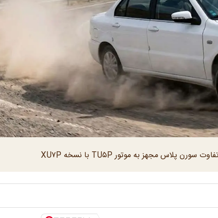
لاس مجهز به موتور TU۵P با نسخه XU۷P