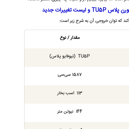
ست تغییرات جدید
‌کند که توان خروجی آن به شرح زیر است:
مقدار / نوع
TU5P (تیوفایو پلاس)
1587 سی‌سی
113 اسب بخار
144 نیوتن متر