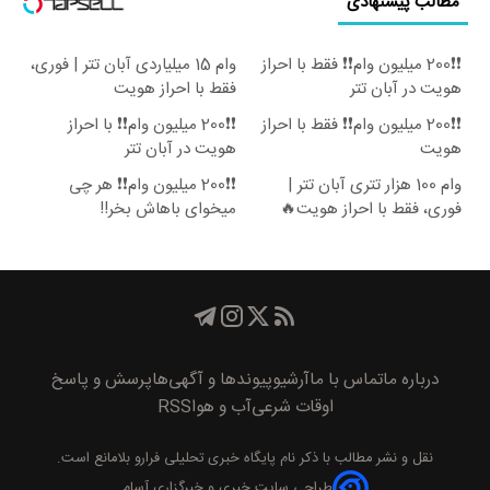
مطالب پیشنهادی
❗❗200 میلیون وام❗❗ فقط با احراز
وام 15 میلیاردی آبان تتر | فوری،
هویت در آبان تتر
فقط با احراز هویت
❗❗200 میلیون وام❗❗ فقط با احراز
❗❗200 میلیون وام❗❗ با احراز
هویت
هویت در آبان تتر
وام 100 هزار تتری آبان تتر |
❗❗200 میلیون وام❗❗ هر چی
فوری، فقط با احراز هویت🔥
میخوای باهاش بخر!!
درباره ما
تماس با ما
آرشیو
پیوند‌ها و آگهی‌ها
پرسش و پاسخ
اوقات شرعی
آب و هوا
RSS
نقل و نشر مطالب با ذکر نام
پايگاه خبری تحليلی فرارو
بلامانع است.
طراحی سایت خبری و خبرگزاری آسام