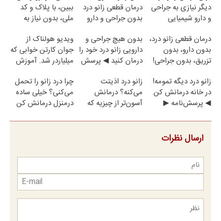
دیگر نیازی به جراحی
درمان قطعی زانو درد
ببین، با پلاک و کد
و دارو شیمیایی
بدون جراحی و دارو
ملی، بدون نیاز به
نیست(پرسش‌نامه)
(پرسش نامه)
مراجعه حضوری
درمان قطعی زانو درد،
بدون هیچ جراحی و
ویدیو هولناک از
بدون دارو، بدون
دارویی زانو درد خود را
جوان کارتن خوابی که
تزریق، بدون جراحی!
درمان کنید ◀ پرسش
میلیاردر شد. آموزش
(پرسش‌نامه)
نامه ▶
رایگان
زانو درد دیگه تمومه!
زانو درد اذیتت
چرا درد زانو را تحمل
در خانه درمانش کن
می‌کنه؟ درمانش
می‌کنی؟ خیلی ساده
◀ پرسش‌نامه ▶
آسون‌تر از چیزیه که
درمنزل درمانش کن
فکر
می‌کنی✅پرسشنامه
ارسال نظرات