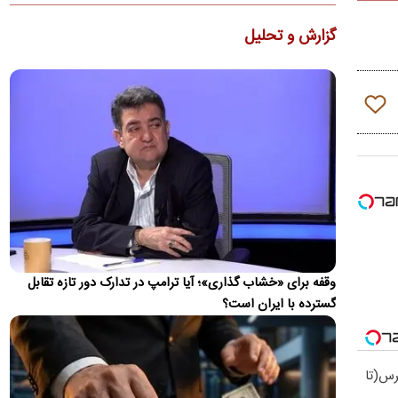
دولت لایحه الحاق ایران به کنوانسیون حقوقی دریای خزر را پس از
گزارش و تحلیل
هشت سال به مجلس ارسال کرد. جزئیات این کنوانسیون، روند…
ظریف: چین و روسیه شرکای مهم ایران هستند، اما نه
جایگزین همه جهان
دیپلمات پیشین ایران بیان کرد که چین و روسیه شرکای مهم ایران در
آینده خواهند بود، اما این روابط نباید جایگزین تعامل با…
ویدئو؛ جزئیات و لحظه وقوع حادثه امنیتی برای
بالگرد ترامپ
حادثه امنیتی برای بالگرد دونالد ترامپ پس از آن رخ داد که
Marine One در ۴ آگوست از فرودگاه الیپس خارج شد، در حالی
که…
این گزارش به روز می‌شود...
وقفه برای «خشاب گذاری»؛ آیا ترامپ در تدارک دور تازه تقابل
اطلاعات تازه از شنیده شدن صدای انفجار در بحرین
گسترده با ایران است؟
برخی منابع عربی شنیدن صدای انفجار در کشور بحرین را تایید
کردند.
تصاویر ماهواره‌ای از نشت نفت کشتی یونانی در تنگه
ال برس(تا