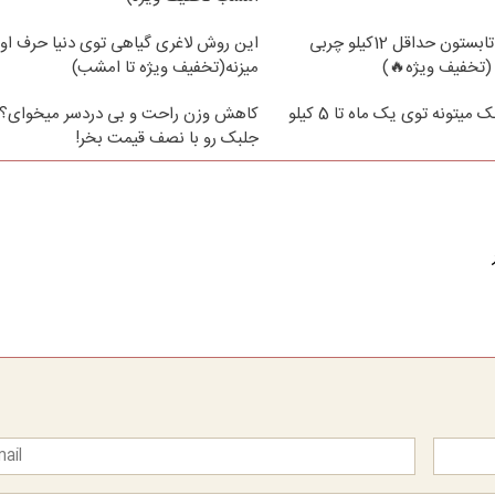
از الان تا آخر تابستون حداقل 12کیلو چربی
این روش لاغری گیاهی توی دنیا حرف اول
(تخفیف ویژه🔥)
میزنه(تخفیف ویژه تا امشب)
فقط پودر جلبک میتونه توی یک ماه تا 5 کیلو
کاهش وزن راحت و بی دردسر میخوای؟ 
جلبک رو با نصف قیمت بخر!