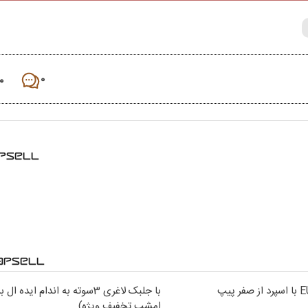
۰
۰
با جلبک لاغری 3سوته به اندام ایده 
امشب تخفیف ویژه)