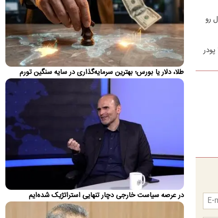
هرمز
یک کشتی یونانی که در تلاش بود از طریق سمت عمانی از تنگه عبور
 رو
کند، هدف حمله قرار گرفت.
قیمت جدید بنزین سوپر اعلام شد
پودر
حجم عرضه بنزین ویژه یا همان سوپر در بورس انرژی ۲۴۰ هزار لیتر
بوده و نرخ عرضه ۸۴۶ هزار ریال است.
طلا، دلار یا بورس؛ بهترین سرمایه‌گذاری در سایه سنگین تورم
واکنش رامین بعد از جدایی رسمی از استقلال؛ او در
مایورکا چه‌کار می‌کند؟!
رامین رضاییان بعد از جدایی رسمی از استقلال استوری جدیدی را
در فضای مجازی به اشتراک گذاشته است.
بقائی: برنامه‌ای برای سفر عراقچی و قالیباف به
پاکستان یا قطر نیست / بیانیه مشترک ایران و عمان در
مرحله بررسی و تدوین نهایی است
سخنگوی وزارت خارجه گفت: تفاهم ایران و عمان به خودی خود
نمی‌تواند به معنای تضمین امنیت کامل برای کشتی‌های عبوری از…
در عرصه سیاست خارجی دچار تنهایی استراتژیک شده‌ایم
ادعای آسوشیتدپرس:
پیش‌نویس توافق ایران و عمان نهایی شد؟