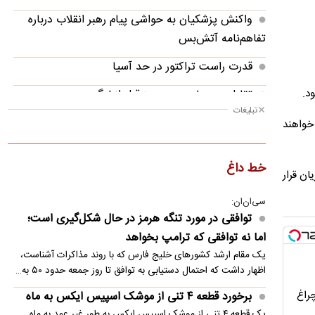
واکنش پزشکیان به حواشی پیام رهبر انقلاب درباره
تفاهم‌نامه آتش‌بس
قدرت راست تراکتور در حد آسیا
تقابل پرسپولیس و پیروز قبل از لیگ
تبلیغات
مذاکره استقلال برای میزبانی در فولاد آرنا
خواهند
ایران را همه مردم نگه داشتند، نه فقط کسانی که در
خط داغ
خیابان بودند
ان قرار
قطع امید مدیرعامل استقلال از پنجره نقل و انتقالات
سی‌ان‌ان:
توافقی در مورد تنگه هرمز در حال شکل‌گیری است؛
افشاگری کاناوارو درباره مشکل ستاره استقلال؛
اما نه توافقی که ترامپ بخواهد
ماشاریپوف دیسک کمر دارد؟!
یک مقام ارشد کشورهای خلیج فارس که با روند مذاکرات آشناست،
اظهار داشت که احتمال دستیابی به توافق تا روز جمعه حدود ۵۰ به…
آخرین وضعیت حضور مهدی طارمی در زسکا مسکو
چراغ
برخورد قطعه ۴ تنی از موشک اسپیس ایکس به ماه
یک قطعه ۴ تنی از موشک اسپیس ایکس به طور غیر عمد به ماه