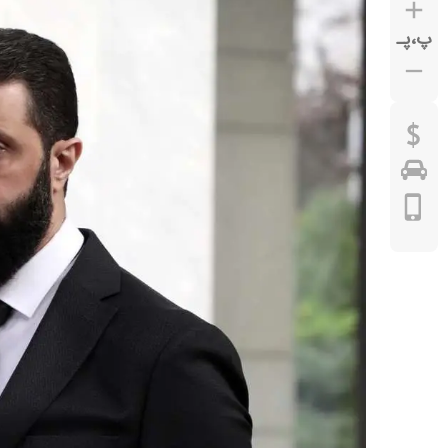
پ
،
پـ