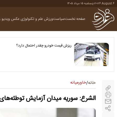
2026 August 6
-
پنجشنبه ۱۵ مرداد ۱۴۰۵
صفحه نخست
سیاست
ورزش
علم و تکنولوژی
عکس
ویدیو
ر
ریزش قیمت خودرو چقدر احتمال دارد؟
خاورمیانه
خانه
/
الشرع: سوریه میدان آزمایش توطئه‌ها