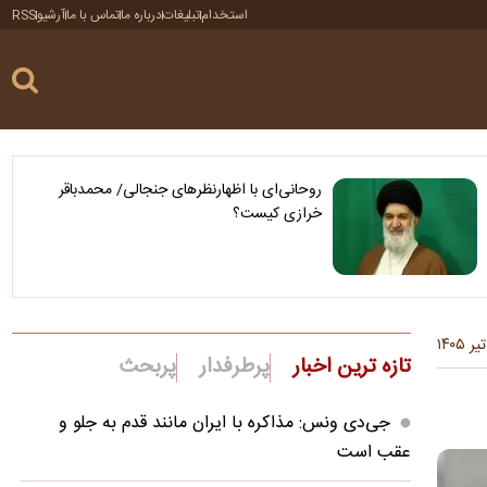
استخدام
تبلیغات
درباره ما
تماس با ما
آرشیو
RSS
روحانی‌ای با اظهارنظرهای جنجالی/ محمدباقر
خرازی کیست؟
تازه ترین اخبار
پرطرفدار
پربحث
جی‌دی ونس: مذاکره با ایران مانند قدم به جلو و
عقب است