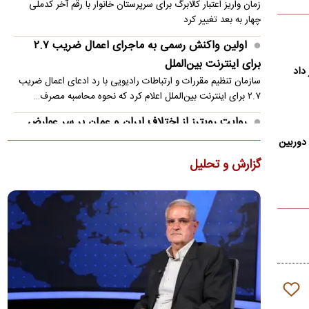
زمان واریز اعتبار کالابرگ برای سرپرستان خانوار با رقم آخر کدملی
چهار به بعد تغییر کرد
اولین واکنش رسمی به ماجرای اعمال ضریب ۲.۷
برای اینترنت بین‌الملل
داد
سازمان تنظیم مقررات و ارتباطات رادیویی با رد ادعای اعمال ضریب
۲.۷ برای اینترنت بین‌الملل اعلام کرد که نحوه محاسبه مصرف…
روایت رویترز از اختلاف ایران و عمان بر سر عوارض
عبور از تنگه هرمز
ه دوربین
یک رسانه آمریکایی مدعی شد که ایران و عمان در مذاکرات برای
گزارش و تحلیل
بازگشایی مسیر کشتیرانی در تنگه هرمز، بر سر میزان عوارض عبور…
پیش‌بینی جدید از قیمت طلا؛ هر اونس به ۴۷۰۰ دلار
می‌رسد؟
دویچه‌بانک معتقد است روند صعودی بازار جهانی طلا هنوز به پایان
نرسیده و قیمت هر اونس این فلز گران‌بها می‌تواند تا پایان…
تصاویر؛ حراج ۸۸ اثر فاخر از عهد تیموریان تا دوره
معاصر