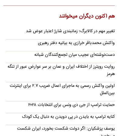
سریال «رویای نیمه‌شب»
روزبه حصاری، بازیگر فیلم و سریال‌ها سکانس‌های خطرناک سریال
هم اکنون دیگران میخوانند
«رویای نیمه شب» را بدون حضور بدلکار انجام داد.
جنگ به ساحل رسید؛ روایت جاشوهای غریب دریا
تغییر مهم در کالابرگ؛ زمانبندی‌ شارژ اعتبار عوض شد
صیادان جنوب ایران می‌گویند پس از ماه‌ها ناامنی، حملات و
محدودیت‌های دریایی، زندگی‌شان بیش از هر زمان دیگری به
واکنش محمدباقر خرازی به بیانیه دفتر رهبری
خطر…
دست‌نوشته‌ای عجیب میان تجمع‌کنندگان شبانه
انیمیشن لگویی حمله به کویت با جنگنده اف-۵
روایت رویترز از اختلاف ایران و عمان بر سر عوارض عبور از تنگه
در ادامه انتشار محتواهای رسانه‌ای درباره درگیری ایران و آمریکا، از
هرمز
ساعتی قبل در شبکه‌های اجتماعی انیمیشن لگویی جدیدی…
هشدار تهران به کشورهای خلیج فارس
اولین واکنش رسمی به ماجرای اعمال ضریب ۲.۷ برای اینترنت
یک رسانه آمریکایی گزارش داد که ایران در تماس‌های دیپلماتیک با
بین‌الملل
کشورهای خلیج فارس هشدار داده است هرگونه حمله جدید آمریکا…
حمایت ترامپ از جی دی ونس برای انتخابات ۲۰۲۸
تحلیل قیمت طلا در هفته میانی مرداد ۱۴۰۵/ دو
کنایه ترامپ به بایدن در پی دویدن به دنبال یک کودک
رخداد مهم هفته در بازار طلا و نقره
یوسف پزشکیان: اگر دولت شکست بخورد، ایران شکست
قیمت گوشی سامسونگ، شیائومی و آیفون امروز
می‌خورد