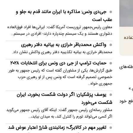
واکنش فراجا به ویدئوهای بازنشر شده از سخنگوی
جی‌دی ونس: مذاکره با ایران مانند قدم به جلو و
پلیس درباره حجاب
عقب است
تغییر مهم در کالابرگ؛ زمانبندی‌ شارژ اعتبار عوض شد
معاون رئیس‌جمهور تروریست آمریکا گفت: ایرانی‌ها افراد فوق‌العاده
دشواری هستند و یک سیستم چندپاره دارند؛ افرادی در سیستم…
پزشکیان: مشروطه نقطه عطف بیداری و آزادی‌خواهی
 استفاده
ملت ایران بود
واکنش محمدباقر خرازی به بیانیه دفتر رهبری
محمدباقر خرازی به بیانیه تکذیبیه دفتر رهبری واکنش نشان داد.
تصادف ۱۲ خودرو با ۱۹ مصدوم در محور یاسوج ـ
حمایت ترامپ از جی دی ونس برای انتخابات ۲۰۲۸
اصفهان
ئه‌های
طبق گزارش‌ها، یکی از مشاوران گفته است که رئیس جمهور به طور
واکنش نظام پرستاری به اعتراضات: هیچ پرستاری
خصوصی تصمیم گرفته است که ونس پس از او رهبری حزب
بازداشت یا اخراج نشده است
جمهوری خواه…
.»
یوسف پزشکیان: اگر دولت شکست بخورد، ایران
ربیعی: دلسوزان ایران معتقدند مسیر درست راهبرد
فع خود
شکست می‌خورد
وفاق و ائتلافِ عقلانیت باید ادامه یابد
مشاور رسانه‌ای رئیس جمهور گفت: اینکه آقای رئیس جمهور می‌گوید
اگر کسی می‌تواند تورم را کنترل کند، به میدان بیاید،…
تغییر مهم در کالابرگ؛ زمانبندی‌ شارژ اعتبار عوض شد