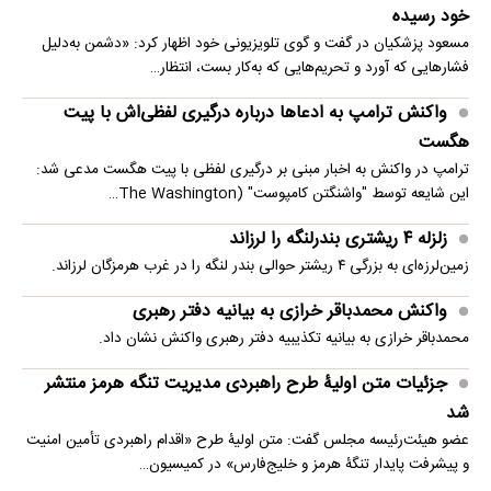
خود رسیده
مسعود پزشکیان در گفت و گوی تلویزیونی خود اظهار کرد: «دشمن به‌دلیل
فشارهایی که آورد و تحریم‌هایی که به‌کار بست، انتظار…
واکنش ترامپ به ادعاها درباره درگیری لفظی‌اش با پیت
هگست
ترامپ در واکنش به اخبار مبنی بر درگیری لفظی با پیت هگست مدعی شد:
این شایعه توسط "واشنگتن کامپوست" (The Washington…
زلزله ۴ ریشتری بندرلنگه را لرزاند
زمین‌لرزه‌ای به بزرگی ۴ ریشتر حوالی بندر لنگه را در غرب هرمزگان لرزاند.
واکنش محمدباقر خرازی به بیانیه دفتر رهبری
محمدباقر خرازی به بیانیه تکذیبیه دفتر رهبری واکنش نشان داد.
جزئیات متن اولیۀ طرح راهبردی مدیریت تنگه هرمز منتشر
شد
عضو هیئت‌رئیسه مجلس گفت: متن اولیۀ طرح «اقدام راهبردی تأمین امنیت
و پیشرفت پایدار تنگۀ هرمز و خلیج‌فارس» در کمیسیون…