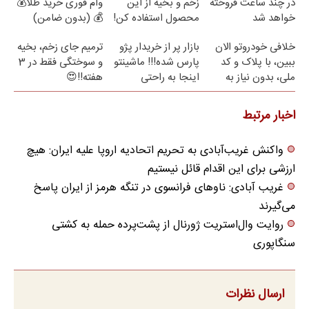
در چند ساعت فروخته
زخم و بخیه از این
وام فوری خرید طلا💰
خواهد شد
محصول استفاده کن!
💰 (بدون ضامن)
خلافی خودروتو الان
بازار پر از خریدار پژو
ترمیم جای زخم، بخیه
ببین، با پلاک و کد
پارس شده!!! ماشینتو
و سوختگی فقط در 3
ملی، بدون نیاز به
اینجا به راحتی
هفته!!😍
مراجعه حضوری
بفروش
اخبار مرتبط
واکنش غریب‌آبادی به تحریم اتحادیه اروپا علیه ایران: هیچ
ارزشی برای این اقدام قائل نیستیم
غریب آبادی: ناوهای فرانسوی در تنگه هرمز از ایران پاسخ
می‌گیرند
روایت وال‌استریت ژورنال از پشت‌پرده حمله به کشتی
سنگاپوری
ارسال نظرات