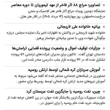
تصاویر؛ حراج ۸۸ اثر فاخر از عهد تیموریان تا دوره معاصر
نمایشگاه دومین رویداد حراج آثار فاخر هنر کلاسیک و سنتی
«رخ‌ست»اصفهان، روز چهارشنبه (۱۴ مرداد ۱۴۰۵) در تالار هنر هتل…
بیانیه خانواده علی لاریجانی
خانواده شهید لاریجانی در واکنش به اظهارات اخیر یک نماینده مجلس درباره
چگونگی شهادت وی، با صدور بیانیه‌ای خواستار پرهیز…
جزئیات توقیف اموال و وضعیت پرونده قضایی تراستی‌ها
دادستان تهران گفت: تاکنون برای مدیران شرکت‌های تراستی ۵۹ پرونده
تشکیل شده که در ۴۳ پرونده، قرار جلب دادرسی صادر شده اس…
آموزش سربازان کره شمالی توسط ارتش روسیه
تصاویری در شبکه‌های اجتماعی منتشر شده که گفته می‌شود مربوط به
آموزش نیروهای جدید ارتش کره شمالی توسط روس‌ها برای حضور…
چین، نفت روسیه را جایگزین نفت عربستان کرد
شرکت سینوپک، بزرگ‌ترین پالایشگر نفت جهان، در پی کاهش عرضه نفت از
خاورمیانه، خرید نفت خام روسیه را برای تحویل در…