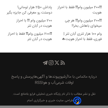
❗❗200 میلیون وام❗❗ فقط با احراز
پاداش 250 هزار تومانی!
هویت
دوستت رو معرفی کن جایزه بگیر
😍
❗❗200 میلیون وام❗❗ هر چی
200 میلیون وام ❗❗ با احراز
میخوای باهاش بخر!!
هویت در آبان تتر
وام 100 هزار تتری آبان تتر |
❗❗200 میلیون وام❗❗ فقط با احراز
فوری، فقط با احراز هویت🔥
هویت در آبان تتر
درباره ما
تماس با ما
آرشیو
پیوند‌ها و آگهی‌ها
پرسش و پاسخ
اوقات شرعی
آب و هوا
RSS
نقل و نشر مطالب با ذکر نام
پايگاه خبری تحليلی فرارو
بلامانع است.
طراحی سایت خبری و خبرگزاری آسام