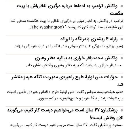
واکنش ترامپ به ادعاها درباره درگیری لفظی‌اش با پیت
هگست
ترامپ در واکنش به اخبار مبنی بر درگیری لفظی با پیت هگست مدعی شد:
این شایعه توسط "واشنگتن کامپوست" (The Washington…
زلزله ۴ ریشتری بندرلنگه را لرزاند
زمین‌لرزه‌ای به بزرگی ۴ ریشتر حوالی بندر لنگه را در غرب هرمزگان لرزاند.
واکنش محمدباقر خرازی به بیانیه دفتر رهبری
محمدباقر خرازی به بیانیه تکذیبیه دفتر رهبری واکنش نشان داد.
جزئیات متن اولیۀ طرح راهبردی مدیریت تنگه هرمز منتشر
شد
عضو هیئت‌رئیسه مجلس گفت: متن اولیۀ طرح «اقدام راهبردی تأمین امنیت
و پیشرفت پایدار تنگۀ هرمز و خلیج‌فارس» در کمیسیون…
پزشکیان: ۴۷ سال است می‌خواهیم درست کار کنیم، می‌گویند
الان وقتش نیست!
مسعود پزشکیان گفت: ۴۷ سال است می‌خواهیم درست کار کنیم، می‌گویند