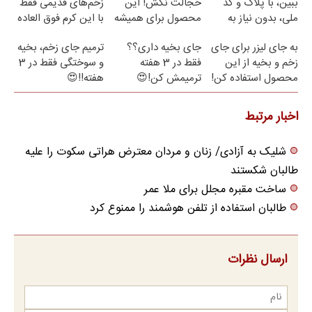
ببین، با پلاک و کد
خجالت نکش! این
زخم‌های قدیمی فقط
ملی، بدون نیاز به
محصول برای همیشه
با این کرم فوق العاده
مراجعه حضوری
درمانش می‌کنه
😍(مشاوره)
به جای لیزر برای جای
جای بخیه داری؟؟
ترمیم جای زخم، بخیه
زخم و بخیه از این
فقط در 3 هفته
و سوختگی فقط در 3
محصول استفاده کن!
ترمیمش کن!😍
هفته!!😍
اخبار مرتبط
شلیک به آزادی/ زنان و مردان معترض هراتی سکوت را علیه
طالبان شکستند
ساخت مقبره‌ مجلل برای ملا عمر
طالبان استفاده از تلفن هوشمند را ممنوع کرد
ارسال نظرات