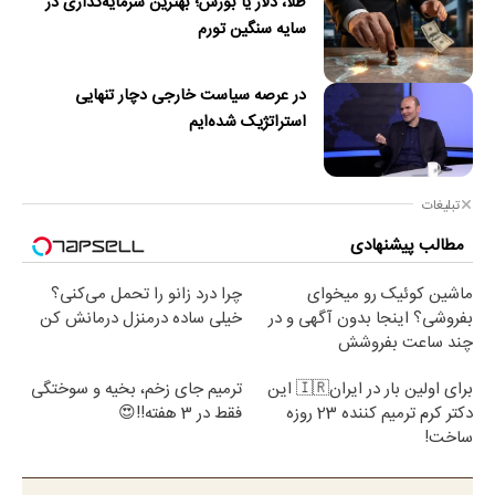
طلا، دلار یا بورس؛ بهترین سرمایه‌گذاری در
سایه سنگین تورم
در عرصه سیاست خارجی دچار تنهایی
استراتژیک شده‌ایم
تبلیغات
مطالب پیشنهادی
ماشین کوئیک رو میخوای
چرا درد زانو را تحمل می‌کنی؟
بفروشی؟ اینجا بدون آگهی و در
خیلی ساده درمنزل درمانش کن
چند ساعت بفروشش
برای اولین بار در ایران🇮🇷 این
ترمیم جای زخم، بخیه و سوختگی
دکتر کرم ترمیم کننده 23 روزه
فقط در 3 هفته!!😍
ساخت!