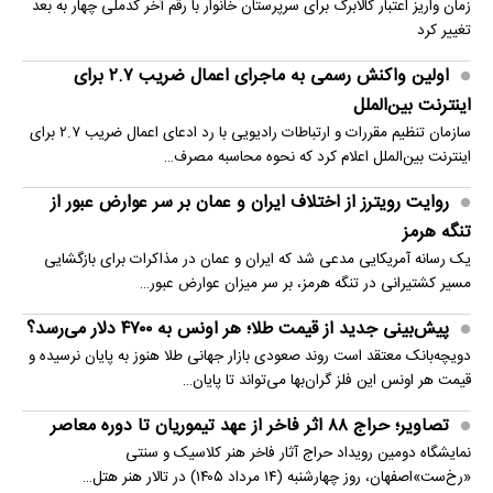
زمان واریز اعتبار کالابرگ برای سرپرستان خانوار با رقم آخر کدملی چهار به بعد
تغییر کرد
اولین واکنش رسمی به ماجرای اعمال ضریب ۲.۷ برای
اینترنت بین‌الملل
سازمان تنظیم مقررات و ارتباطات رادیویی با رد ادعای اعمال ضریب ۲.۷ برای
اینترنت بین‌الملل اعلام کرد که نحوه محاسبه مصرف…
روایت رویترز از اختلاف ایران و عمان بر سر عوارض عبور از
تنگه هرمز
یک رسانه آمریکایی مدعی شد که ایران و عمان در مذاکرات برای بازگشایی
مسیر کشتیرانی در تنگه هرمز، بر سر میزان عوارض عبور…
پیش‌بینی جدید از قیمت طلا؛ هر اونس به ۴۷۰۰ دلار می‌رسد؟
دویچه‌بانک معتقد است روند صعودی بازار جهانی طلا هنوز به پایان نرسیده و
قیمت هر اونس این فلز گران‌بها می‌تواند تا پایان…
تصاویر؛ حراج ۸۸ اثر فاخر از عهد تیموریان تا دوره معاصر
نمایشگاه دومین رویداد حراج آثار فاخر هنر کلاسیک و سنتی
«رخ‌ست»اصفهان، روز چهارشنبه (۱۴ مرداد ۱۴۰۵) در تالار هنر هتل…