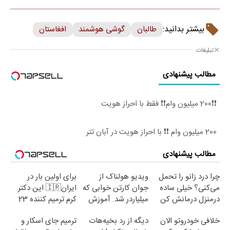
بیشتر بدانید:
طالبان
گوشی هوشمند
افغاستان
تبلیغات
مطالب پیشنهادی
❗❗200 میلیون وام❗❗ فقط با احراز هویت
200 میلیون وام ❗❗ با احراز هویت در آبان تتر
مطالب پیشنهادی
چرا درد زانو را تحمل
ویدیو هولناک از
برای اولین بار در
می‌کنی؟ خیلی ساده
جوان کارتن خوابی که
ایران🇮🇷 این دکتر
درمنزل درمانش کن
میلیاردر شد. آموزش
کرم ترمیم کننده 23
رایگان
روزه ساخت!
خلافی خودروتو الان
دیگه از رد بخیه‌هات
ترمیم جای اسکار و