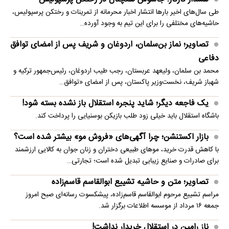
طی سال‌های اخیر بارها انتشار اخبار محرمانه از تمرینات و رختکن پرسپولیس،
حاشیه‌های مختلفی را برای این تیم به وجود آورده…
تصاویر؛ نماز بن‌سلمان، اردوغان و شریف پس از امضای توافق
دفاعی
محمد بن سلمان، ولیعهد عربستان، رجب طیب اردوغان، رئیس‌جمهور ترکیه و
شهباز شریف، نخست‌وزیر پاکستان، پس از امضای «توافق…
یک فاجعه دیگر؛ شاید پنجره استقلال باز نشده بسته شود!
باشگاه استقلال باید خیلی زود طلب بازیکن بوسنیایی را پرداخت کند.
بازار اکستنشن؛ چرا آگهی‌های «فروش مو» بیشتر شده است؟
با کاهش قدرت خرید، موهای طبیعی دختران و زنان جوان به کالایی ارزشمند
برای صادرات و صنایع زیبایی تبدیل شده است؛ تجارتی…
تصاویر؛ متن و حاشیه تشییع ابوالقاسم قاسم‌زاده
مراسم تشییع مرحوم ابوالقاسم قاسم‌زاده، پیشکسوت رسانه‌ای صبح امروز
جمعه ۱۶ مرداد از موسسه اطلاعات برگزار شد.
ناز رامین در استقلال خریدار نداشت!