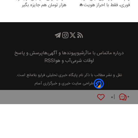
فوری، فقط با احراز هویت🔥
هزار تومان هم جایزه بگیر
درباره ما
تماس با ما
آرشیو
پیوند‌ها و آگهی‌ها
پرسش و پاسخ
اوقات شرعی
آب و هوا
RSS
نقل و نشر مطالب با ذکر نام
پايگاه خبری تحليلی فرارو
بلامانع است.
طراحی سایت خبری و خبرگزاری آسام
۰
۰