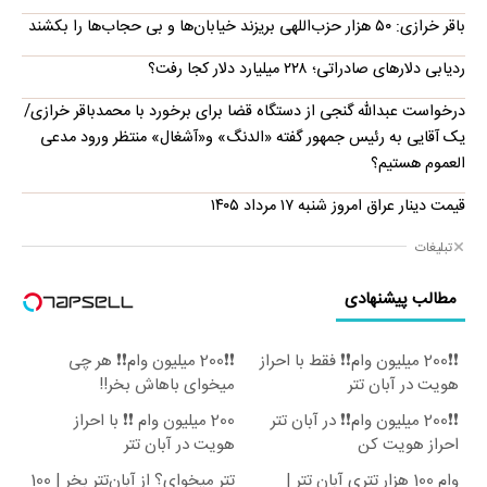
باقر خرازی: ۵۰ هزار حزب‌اللهی بریزند خیابان‌ها و بی حجاب‌ها را بکشند
ردیابی دلارهای صادراتی؛ ۲۲۸ میلیارد دلار کجا رفت؟
درخواست عبدالله گنجی از دستگاه قضا برای برخورد با محمدباقر خرازی/
یک آقایی به رئیس جمهور گفته «الدنگ» و«آشغال» منتظر ورود مدعی
العموم هستیم؟
قیمت دینار عراق امروز شنبه ۱۷ مرداد ۱۴۰۵
تبلیغات
مطالب پیشنهادی
❗❗200 میلیون وام❗❗ فقط با احراز
❗❗200 میلیون وام❗❗ هر چی
هویت در آبان تتر
میخوای باهاش بخر!!
❗❗200 میلیون وام❗❗ در آبان تتر
200 میلیون وام ❗❗ با احراز
احراز هویت کن
هویت در آبان تتر
وام 100 هزار تتری آبان تتر |
تتر میخوای؟ از آبان‌تتر بخر | 100