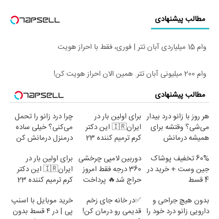
مطالب پیشنهادی
وام 15 میلیاردی آبان تتر | فوری، فقط با احراز هویت
وام 200 میلیونی آبان تتر. همین الان احراز هویت کن!
مطالب پیشنهادی
هر روز با زانو درد بیدار
برای اولین بار در
چرا درد زانو را تحمل
می‌شی؟ وقتشه برای
ایران🇮🇷 این دکتر
می‌کنی؟ خیلی ساده
همیشه درمانش
کرم ترمیم کننده 23
درمنزل درمانش کن
کنی✅فرم پر کن
روزه ساخت!
60% تخفیف پوشاک
دوربین لامپی چرخشی
برای اولین بار در
جین وست + خرید در
360 درجه فقط امروز
ایران🇮🇷 این دکتر
4 قسط
حراج شد🔥 پرداخت
کرم ترمیم کننده 23
درب منزل
روزه ساخت!
بدون هیچ جراحی و
✅در خانه جای زخم
خرید موبایل با اسنپ
دارویی زانو درد خود را
قدیمی رو درمان کن!
پی | در ۴ قسط بدون