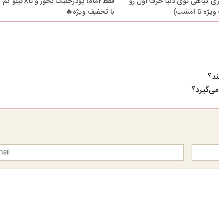
ی گیاهی توی دنیا حرف اول رو
فقط2ماه❗ پودرجلبک بخور و 
ویژه تا امشب)
با تخفیف ویژه🔥
ند؟
ی‌گیرد؟