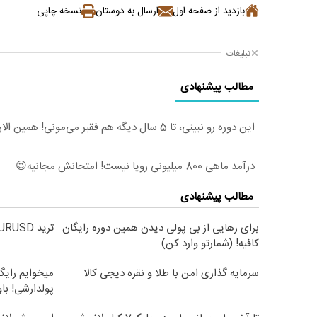
بازدید از صفحه اول
ارسال به دوستان
نسخه چاپی
تبلیغات
مطالب پیشنهادی
این دوره رو نبینی، تا 5 سال دیگه هم فقیر می‌مونی! همین الان ثبت نام کن
درآمد ماهی 800 میلیونی رویا نیست! امتحانش مجانیه😉
مطالب پیشنهادی
برای رهایی از بی پولی دیدن همین دوره رایگان
ترید EURUSD با اسپرد از صفر پیپ
کافیه! (شمارتو وارد کن)
سرمایه گذاری امن با طلا و نقره دیجی کالا
میخوایم رایگ
پولدارشی! با