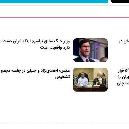
بش در
وزیر جنگ سابق ترامپ: اینکه ایران دست بال
دارد واقعیت است
کشور در شرایط مشابه پذیرش قطعنامه ۵۹۸ قرار
عکس؛ احمدی‌نژاد و جلیلی در جلسه مجمع
ران را
تشخیص
کمانچای