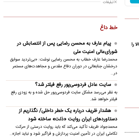
تبلیغات
فرودگاه‌های آسیب‌دیده دوباره وارد چرخه عملیاتی
شدند
قیمت آپارتمان در بریانک، منیریه و مولوی
خط داغ
وزیر جنگ سابق ترامپ: اینکه ایران دست بالا را دارد
پیام عارف به محسن رضایی پس از انتصابش در
ا را
واقعیت است
شورای‌عالی امنیت ملی
پایان شایعات خبرساز درباره گزینه نقل و انتقالاتی
محمدرضا عارف خطاب به محسن رضایی نوشت: «بی‌تردید سوابق
پرسپولیس
درخشان جنابعالی در دوران دفاع مقدس و مجاهدت‌های مستمر
در…
اتباع افغانستانی غیرمجاز، همچنان از کشور طرد
سایت عادل فردوسی‌پور رفع فیلتر شد؟
می‌شوند
به نظر می‌رسد مشکل سایت فردوسی‌پور حل شده و به زودی رفع
گزارش الجزیره از کاهش ذخایر موشکی ایالات متحده
فیلتر خواهد شد.
هشدار ظریف درباره یک خطر داخلی/ نگذاریم از
دستاوردهای ایران روایت «ذلت» ساخته شود
محمدجواد ظریف تأکید می‌کند که باید روایت درستی از حرکت
تکاملی ایران در تأمین امنیت پردازش و فراگیر شود و نباید اجازه…