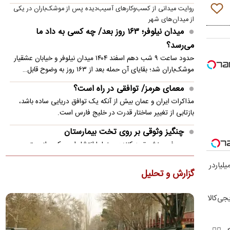
روایت میدانی از کسب‌وکارهای آسیب‌دیده پس از موشک‌باران در یکی
از میدان‌های شهر
میدان نیلوفر؛ ۱۶۳ روز بعد/ چه کسی به داد ما
می‌رسد؟
حدود ساعت ۹ شب دهم اسفند ۱۴۰۴ میدان نیلوفر و خیابان عشقیار
موشک‌باران شد؛ بقایای آن حمله بعد از ۱۶۳ روز به وضوح قابل…
معمای هرمز/ توافقی در راه است؟
مذاکرات ایران و عمان بیش از آنکه یک توافق دریایی ساده باشد،
بازتابی از تغییر ساختار قدرت در خلیج فارس است.
چنگیز وثوقی بر روی تخت بیمارستان
حسین فرحبخش تهیه کننده سینما با انتشار این عکس از بستری
شدن چنگیز وثوقی بازیگر سال های دور سینما و تلویزیون در…
لیاردر
گزارش و تحلیل
دو جهان موازی در شهرهای ایران و جمعیتی که بیشتر
می‌شود
جی‌کالا
پیش‌بینی مرکز آمار از افزایش جمعیت ایران تا سال ۱۴۰۷، همزمان با
رشد سریع شهرنشینی، پرسش‌های تازه‌ای درباره آینده…