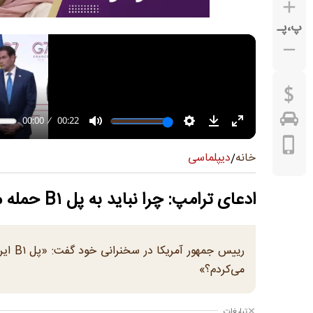
پ
،
پـ
دیپلماسی
خانه
/
ادعای ترامپ: چرا نباید به پل B۱ حمله می‌کردم؟
رییس 
می‌کردم؟»
تبلیغات