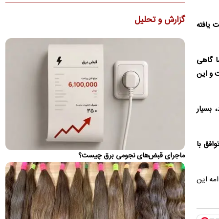
عقبگرد رامین رضاییان؛ او از پرسپولیس پیشنهاد دارد؟
گزارش و تحلیل
ت یافته
یکی از بهترین‌های ایران در جام جهانی ۲۰۲۶ همچنان بدون تیم و
بلاتکلیف است.
واکنش تلویحی ظریف به توافق مکه
ما گاهی
محمدجواد ظریف نوشت: «سیاست نژادپرستانه و تجاوزکارانه
ت و این
"اسرائیل بزرگ"، ضرورت پیمان‌های دفاعی فراگیر میان کشورهای
اسلامی…
آتش‌سوزی در یک واحد صنعتی «نصیرآباد»
تند، بسیار
رباط‌کریم/ ۴ نفر مصدوم شدند
سخنگوی سازمان اورژانس استان تهران از حریق در شهرک صنعتی
نصیرآباد خبر داد.
وافق با
ماجرای قبض‌های نجومی برق چیست؟
جزئیات آتش‌سوزی در پالایشگاه آرامکوی عربستان
وزارت انرژی عربستان سعودی وقوع آتش‌سوزی در یکی از
امه این
تأسیسات متعلق به پالایشگاه «آرامکو» در «جیزان» را تأیید کرد.
اظهارات جدید پزشکیان درباره گران شدن بنزین/
محاصره هستیم و نمی‌توانیم بنزین وارد کنیم