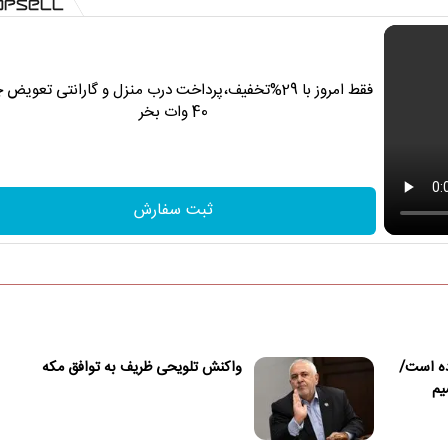
فقط امروز با 29%تخفیف،پرداخت درب منزل و گارانتی تعویض 
40 وات بخر
ثبت سفارش
ده است/
واکنش تلویحی ظریف به توافق مکه
یم