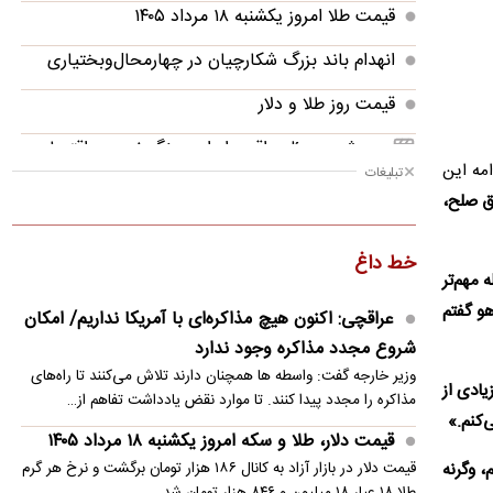
قیمت طلا امروز یکشنبه ۱۸ مرداد ۱۴۰۵
انهدام باند بزرگ شکارچیان در چهارمحال‌وبختیاری
قیمت روز طلا و دلار
مرعشی: مسئله واقعی ایران، جنگ نیست، اقتصاد
امه این
تبلیغات
است
ق صلح،
از امیر قلعه‌نویی چه خبر؟
خط داغ
قیمت دلار، طلا و سکه امروز یکشنبه ۱۸ مرداد ۱۴۰۵
 مهم‌تر
‌یک فوتی و ۵ مصدوم در آتش‌سوزی شهرک نصیرآباد
هو گفتم
عراقچی: اکنون هیچ مذاکره‌ای با آمریکا نداریم/ امکان
شروع مجدد مذاکره وجود ندارد
حق انتخاب، نخستین قربانی انحصار
وزیر خارجه گفت: واسطه ها همچنان دارند تلاش می‌کنند تا راه‌های
دار زیادی از
عبور ۵۶ نفتکش از مسیر عمانی تنگه هرمز
مذاکره را مجدد پیدا کنند. تا موارد نقض یادداشت تفاهم از…
‌کنم.»
قیمت دلار، طلا و سکه امروز یکشنبه ۱۸ مرداد ۱۴۰۵
، وگرنه
قیمت دلار در بازار آزاد به کانال ۱۸۶ هزار تومان برگشت و نرخ هر گرم
طلا ۱۸ عیار ۱۸ میلیون و ۸۴۶ هزار تومان شد