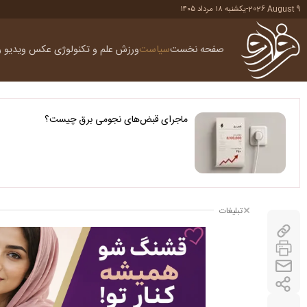
2026 August 9
-
یکشنبه ۱۸ مرداد ۱۴۰۵
صفحه نخست
سیاست
ورزش
علم و تکنولوژی
عکس
ویدیو
ر
ماجرای قبض‌های نجومی برق چیست؟
تبلیغات