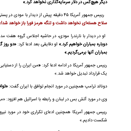
دیگر هیچ‌کس در دلار سرمایه‌گذاری نخواهد کرد.»
رییس جمهور آمریکا ۴۵ دقیقه پیش از دیدار با مودی در پستی در تروث سوشال از مصاحبه مطبوعاتی خود خبر داد و در مورد ایران نوشت:
سلاح هسته‌ای نخواهد داشت و تنگه هرمز فورا باز خواهد شد
!»
او در دیدار با نارندرا مودی، در حاشیه اجلاس گروه هفت مد
دوباره بمباران خواهیم کرد.»
او دقایقی بعد ادعا کرد:‌
«دو روز گذ
بمباران آنها برمی‌گردیم.»
رییس جمهور آمریکا در ادامه ادعا کرد:
«
من ایران را از دستیاب
یک قرارداد تبدیل خواهد شد.»
دونالد ترامپ همچنین در مورد انجام توافق با ایران گفت:
«تواف
وی در مورد آتش بس در لبنان و رابطه با اسرائیل هم افزود: «می
رییس جمهور آمریکا همچنین ادعای تکراری خود در مورد نیروی 
شکست دادیم.»