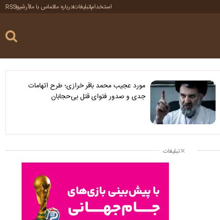
استخدام
تبلیغات
درباره ما
تماس با ما
آرشیو
RSS
مورد عجیب محمد باقر خرازی؛ طرح اتهامات
جدی و صدور فتوای قتل بی‌حجابان
تبلیغات