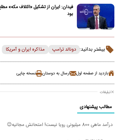
فیدان: ایران از تشکیل «ائتلاف مکه» مطل
بود
بیشتر بدانید:
دونالد ترامپ
مذاکره ایران و آمریکا
بازدید از صفحه اول
ارسال به دوستان
نسخه چاپی
تبلیغات
مطالب پیشنهادی
درآمد ماهی 800 میلیونی رویا نیست! امتحانش مجانیه😉