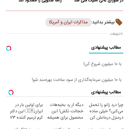
در شورای عالی امنیت ملی شد
رأسا سکویی را مسدود کند
بیشتر بدانید:
مذاکرات ایران و آمریکا
تبلیغات
مطالب پیشنهادی
با 10 میلیون شروع کن!
با 10 میلیون سرمایه‌گذاری از سود ساخت بهره‌مند شو!
مطالب پیشنهادی
چرا درد زانو را تحمل
دیگه از رد بخیه‌هات
برای اولین بار در
می‌کنی؟ خیلی ساده
خجالت نکش! این
ایران🇮🇷 این دکتر
درمنزل درمانش کن
محصول برای همیشه
کرم ترمیم کننده 23
درمانش می‌کنه
روزه ساخت!