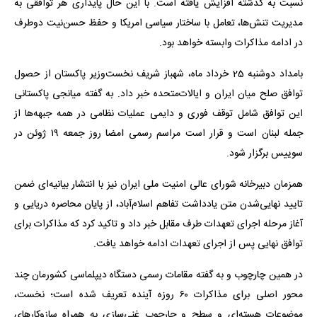
نسبت به گذشته افزایش یافته است. با این حال پایداری هر توافقی به
مدیریت تنش‌ها، تعامل با ساختار سیاسی امریکا و حفظ حسن‌نیت دوطرف
در ادامه مذاکرات وابسته خواهد بود.
بامداد دوشنبه 25 خرداد ماه، شهباز شریف نخست‌وزیر پاکستان از حصول
توافق صلح میان ایران و ایالات‌متحده خبر داد. به گفته میانجی پاکستانی
این توافق شامل توقف فوری و دایمی عملیات نظامی در همه جبهه‌ها از
جمله لبنان است و قرار است مراسم رسمی امضا روز جمعه ۱۹ ژوئن در
سوییس برگزار شود.
همزمان دبیرخانه شورای عالی امنیت ملی ایران نیز با انتشار بیانیه‌ای ضمن
تایید نهایی‌شدن متن یادداشت تفاهم اسلام‌آباد، از پایان محاصره دریایی و
آغاز مرحله اجرای تعهدات طرف مقابل خبر داد و تاکید کرد که مذاکرات برای
توافق نهایی پس از اجرای تعهدات ادامه خواهد یافت.
در همین چارچوب و به گفته مقامات رسمی دستگاه دیپلماسی کشورمان چند
محور اصلی برای مذاکرات ۶۰ روزه آینده تعریف شده است؛ نخست،
موضوعات هسته‌ای و سطح و چارچوب غنی‌سازی به همراه سازوکارهای