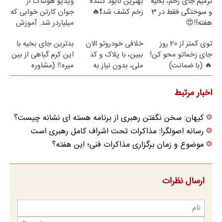
ترمیم جای زخم، بخیه
بهترین نابود کننده
ویدیو هولناک از
و سوختگی فقط در 3
زخم کشف شد❗🔥
جوان کارتن خوابی که
هفته!!😍
میلیاردر شد. آموزش
رایگان
توی کمتر از 20 روز
خلافی خودروتو الان
بدترین جای بخیه با
جای زخماتو محو کن!
ببین، با پلاک و کد
این کرم گیاهی از بین
🔥 (با ضمانت)
ملی، بدون نیاز به
میره‼️ (مشاوره
مراجعه حضوری
رایگان)
اخبار مرتبط
کیهان: سخن نگفتن رهبری از برنامه هسته ای نشانه چیست؟
رسانه اصولگرا: مذاکرات تحت اشراف کامل رهبری است
موضوع و زمان برگزاری مذاکرات فنی؛ این هفته؟
ارسال نظرات