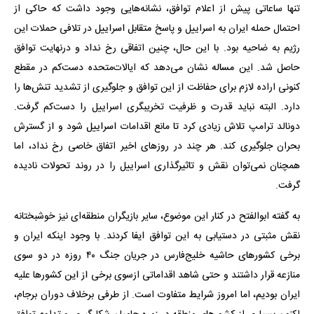
تنها ساعاتی پیش از اعلام توافق، نشانه‌هایی وجود داشت که حاکی از
احتمال حمله ایران به اسراییل و پاسخ متقابل اسراییل در تلافی حملات این
رژیم به ضاحیه بود. با این حال، چنین اتفاقی رخ نداد و درنهایت توافق
حاصل شد. این مساله نشان می‌دهد که ایالات‌متحده دست‌کم در مقطع
کنونی اراده لازم برای حفاظت از این توافق و جلوگیری از تشدید تنش‌ها را
دارد. البته نباید قدرت و ظرفیت تخریبگری اسراییل را دست‌کم گرفت.
دونالد ترامپ تلاش زیادی کرد تا مانع اقدامات اسراییل شود و از گسترش
بحران جلوگیری کند. هر چند در روزهای اخیر اتفاق خاصی رخ نداد، اما
همچنان نمی‌توان نقش و تاثیرگذاری اسراییل را در روند تحولات نادیده
گرفت.
به گفته ابوالفتح در کنار این موضوع، سایر بازیگران منطقه‌ای نیز خوشبختانه
نقش مثبتی در دستیابی به این توافق ایفا کردند. با وجود اینکه ایران و
برخی کشورهای حاشیه خلیج‌فارس در جریان جنگ ۴۰ روزه در دو سوی
منازعه قرار داشتند و حتی شاهد اقداماتی ازسوی برخی از این کشورها علیه
ایران بودیم، اما امروز شرایط متفاوت است. از طرفی برخلاف دوران برجام،