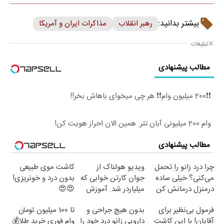
بیشتر بدانید:
رهبر انقلاب
مذاکرات ایران و آمریکا
تبلیغات
مطالب پیشنهادی
❗❗200 میلیون وام❗❗ هر چی میخوای باهاش بخر!!
وام 200 میلیونی آبان تتر. همین الان احراز هویت کن!
مطالب پیشنهادی
چرا درد زانو را تحمل
ویدیو هولناک از
کاشت موی طبیعی
می‌کنی؟ خیلی ساده
جوان کارتن خوابی که
بدون درد و خونریزی!
درمنزل درمانش کن
میلیاردر شد. آموزش
😍😍
رایگان
فرمول بی‌نظیر برای
بدون هیچ جراحی و
تا 100 میلیون تومان
آقایان! با این کاشت
دارویی زانو درد خود را
وام فوری خرید طلا💰