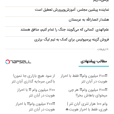
نماینده پیشین مجلس: آموزش‌وپرورش تعطیل است
هشدار انصارالله به عربستان
علم‌الهدی: کسانی که می‌گویند جنگ را تمام کنیم، منافق هستند
فروش گزینه پرسپولیس برای کمک به تیم لیگ برتری
تبلیغات
مطالب پیشنهادی
❗❗200 میلیون وام❗❗ فقط با احراز
از سود هیچ بازاری جا نمون!
هویت در آبان تتر
باکس سرمایه گذاری آبان تتر
❗❗200 میلیون وام❗❗ هر چی
200 میلیون وام ❗❗ با احراز
میخوای باهاش بخر!!
هویت در آبان تتر
وام 100 هزار تتری آبان تتر |
❗❗200 میلیون وام❗❗ با احراز
فوری، فقط با احراز هویت🔥
هویت در آبان تتر