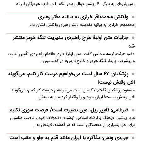
زمین‌لرزه‌ای به بزرگی ۴ ریشتر حوالی بندر لنگه را در غرب هرمزگان لرزاند.
واکنش محمدباقر خرازی به بیانیه دفتر رهبری
محمدباقر خرازی به بیانیه تکذیبیه دفتر رهبری واکنش نشان داد.
جزئیات متن اولیۀ طرح راهبردی مدیریت تنگه هرمز منتشر
شد
عضو هیئت‌رئیسه مجلس گفت: متن اولیۀ طرح «اقدام راهبردی تأمین امنیت
و پیشرفت پایدار تنگۀ هرمز و خلیج‌فارس» در کمیسیون…
پزشکیان: ۴۷ سال است می‌خواهیم درست کار کنیم، می‌گویند
الان وقتش نیست!
مسعود پزشکیان گفت: ۴۷ سال است می‌خواهیم درست کار کنیم، می‌گویند
الان وقتش نیست! ایران خودرو را واگذار کردیم و به تبعش…
ضرغامی: تغییر ریل، عین بصیرت است/ فرصت سوزی نکنیم
وزیر پیشین فرهنگ و ارشاد اسلامی نوشت: «تحولات امروز، فرصت مناسبی
برای حل بسیاری از معضلاتی‌ است که در گذشته، لاینحل به…
جی‌دی ونس: مذاکره با ایران مانند قدم به جلو و عقب است