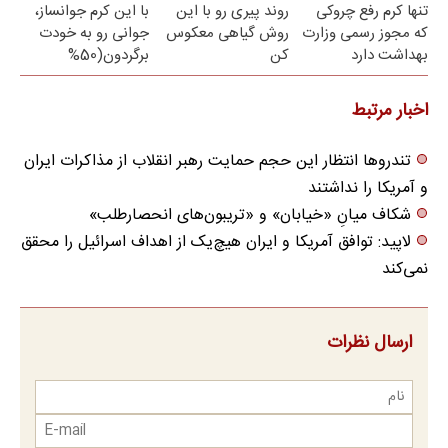
تنها کرم رفع چروکی
روند پیری رو با این
با این کرم جوانساز،
امشب)
که مجوز رسمی وزارت
روش گیاهی معکوس
جوانی رو به خودت
بهداشت دارد
کن
برگردون(50%
تخفیف)
اخبار مرتبط
تندروها انتظار این حجم حمایت رهبر انقلاب از مذاکرات ایران
و آمریکا را نداشتند
شکاف میانِ «خیابان» و «تریبون‌های انحصارطلب»
لاپید: توافق آمریکا و ایران هیچ‌یک از اهداف اسرائیل را محقق
نمی‌کند
ارسال نظرات