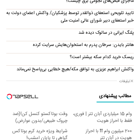
ماجرای قبض‌های نجومی برق چیست؟
تایید تلویحی استعفای ذوالقدر توسط پزشکیان/ واکنش اعضای دولت به
خبر استعفای دبیر شورای عالی امنیت ملی
پلنگ ایرانی در سالوک دیده شد
هانتر بایدن: سرطان پدرم به استخوان‌هایش سرایت کرده
ریسک خرید کدام سکه بیشتر است؟
واکنش ابراهیم عزیزی به توافق مکه/هیچ خطایی بی‌پاسخ نمی‌ماند
تبلیغات
مطالب پیشنهادی
وام 15 میلیاردی آبان تتر | فوری،
وقت بوتاکستو کنسل کن!(ضد
فقط با احراز هویت
چروک طبیعی/بدون عوارض)
200 میلیون وام ❗❗ با احراز
شرایط ویژه خرید کرم بوتاکس
هویت در آبان تتر
گیاهی تا پایان امشب!