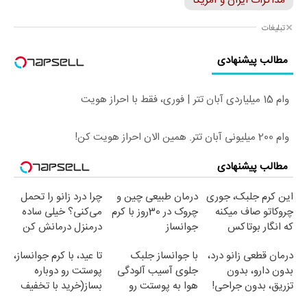
مذاکرات ایران و آمریکا
تبلیغات
مطالب پیشنهادی
وام 15 میلیاردی آبان تتر | فوری، فقط با احراز هویت
وام 200 میلیونی آبان تتر. همین الان احراز هویت کن!
مطالب پیشنهادی
این کرم جلبک، جوری
درمان طبیعی چین و
چرا درد زانو را تحمل
چروکاتو صاف میکنه
چروک در 30روز با کرم
می‌کنی؟ خیلی ساده
که انگار بوتاکس
جوانساز
درمنزل درمانش کن
کردی!(تخفیف ویژه)
آلمانی(45%تخفیف)
درمان قطعی زانو درد،
با جوانساز جلبک
تا عید، با کرم جوانساز،
بدون دارو، بدون
جلوی آسیب آلودگی
پوستت رو دوباره
تزریق، بدون جراحی!
هوا به پوستت رو
بساز(خرید با تخفیف
(پرسش‌نامه)
بگیر❗ (تخفیف تا
ویژه)