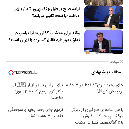
اراده صلح بر طبل جنگ پیروز شد / بازی
«باخت-باخت» تغییر می‌کند؟
وقفه برای «خشاب گذاری»؛ آیا ترامپ در
تدارک دور تازه تقابل گسترده با ایران است؟
تبلیغات
مطالب پیشنهادی
جای بخیه داری؟؟ فقط در 3 هفته
برای اولین بار در ایران🇮🇷 این
ترمیمش کن!😍
دکتر کرم ترمیم کننده 23 روزه
ساخت!
راهی ساده ی جلوگیری از ریزش
ترمیم جای زخم، بخیه و سوختگی
مو!شامپو جلبک.سفارش
فقط در 3 هفته!!😍
با45%تخفیف فقط تا امشب