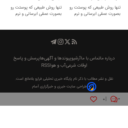
تنها روش طبیعی که پوستت رو
تنها روش طبیعی که پوستت رو
بصورت عمقی ابرسانی و نرم
بصورت عمقی ابرسانی و نرم
میکنه
میکنه❗
درباره ما
تماس با ما
آرشیو
پیوند‌ها و آگهی‌ها
پرسش و پاسخ
اوقات شرعی
آب و هوا
RSS
نقل و نشر مطالب با ذکر نام
پايگاه خبری تحليلی فرارو
بلامانع است.
طراحی سایت خبری و خبرگزاری آسام
۰
۰