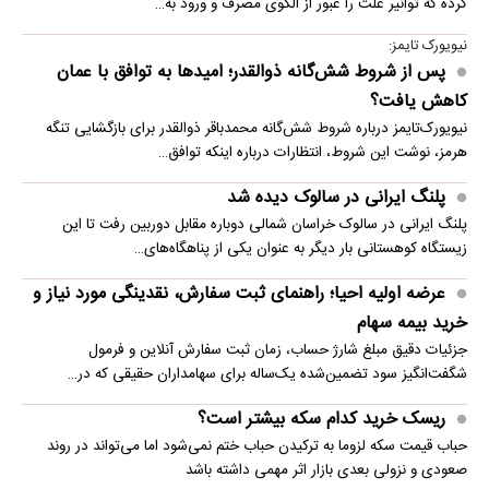
کرده که توانیر علت را عبور از الگوی مصرف و ورود به…
نیویورک تایمز:
پس از شروط شش‌گانه ذوالقدر؛ امیدها به توافق با عمان
کاهش یافت؟
نیویورک‌تایمز درباره شروط شش‌گانه محمدباقر ذوالقدر برای بازگشایی تنگه
هرمز، نوشت این شروط، انتظارات درباره اینکه توافق…
پلنگ ایرانی در سالوک دیده شد
پلنگ ایرانی در سالوک خراسان شمالی دوباره مقابل دوربین رفت تا این
زیستگاه کوهستانی بار دیگر به عنوان یکی از پناهگاه‌های…
عرضه اولیه احیا؛ راهنمای ثبت سفارش، نقدینگی مورد نیاز و
خرید بیمه سهام
جزئیات دقیق مبلغ شارژ حساب، زمان ثبت سفارش آنلاین و فرمول
شگفت‌انگیز سود تضمین‌شده یک‌ساله برای سهامداران حقیقی که در…
ریسک خرید کدام سکه بیشتر است؟
حباب قیمت سکه لزوما به ترکیدن حباب ختم نمی‌شود اما می‌تواند در روند
صعودی و نزولی بعدی بازار اثر مهمی داشته باشد