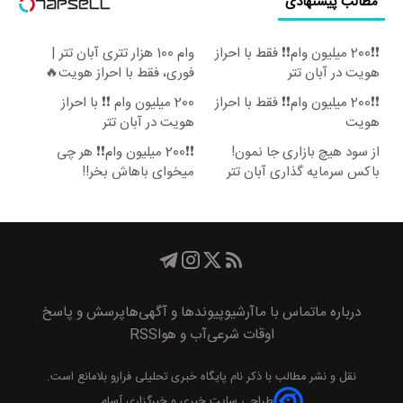
مطالب پیشنهادی
❗❗200 میلیون وام❗❗ فقط با احراز
وام 100 هزار تتری آبان تتر |
هویت در آبان تتر
فوری، فقط با احراز هویت🔥
❗❗200 میلیون وام❗❗ فقط با احراز
200 میلیون وام ❗❗ با احراز
هویت
هویت در آبان تتر
از سود هیچ بازاری جا نمون!
❗❗200 میلیون وام❗❗ هر چی
باکس سرمایه گذاری آبان تتر
میخوای باهاش بخر!!
درباره ما
تماس با ما
آرشیو
پیوند‌ها و آگهی‌ها
پرسش و پاسخ
اوقات شرعی
آب و هوا
RSS
نقل و نشر مطالب با ذکر نام
پايگاه خبری تحليلی فرارو
بلامانع است.
طراحی سایت خبری و خبرگزاری آسام