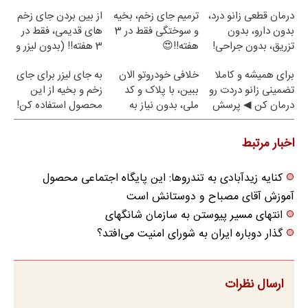
😍(مشاوره)
روزه ساخت!
درمان قطعی زانو درد،
ترمیم جای زخم، بخیه
از بین بردن جای زخم
بدون دارو، بدون
و سوختگی فقط در 3
های قدیمی، فقط در
تزریق، بدون جراحی!
هفته!!😍
3 هفته!! (بدون لیزر و
(پرسش‌نامه)
جراحی)
برای همیشه و کاملا
خلافی خودروتو الان
به جای لیزر برای جای
تضمینی زانو دردت رو
ببین، با پلاک و کد
زخم و بخیه از این
درمان کن ◀ پرسش
ملی، بدون نیاز به
محصول استفاده کن!
نامه ▶
مراجعه حضوری
اخبار مرتبط
کنایه زیدآبادی به تندروها: این پایگاه اجتماعی محصول
آموزش آقای مصباح و دوستانش است
انتهای مسیر پیوستن به سازمان شانگهای
گذار دوباره ایران به شورای امنیت می‌افتد؟
ارسال نظرات