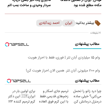
فیدان: ایران از تشکیل «ائتلاف
ماجرای یک خبر جعلی درباره
مکه» مطلع شده بود
سردار وحیدی و ساخت بمب اتم
بیشتر بدانید:
ایران
احمد زیدآبادی
تبلیغات
مطالب پیشنهادی
وام 15 میلیاردی آبان تتر | فوری، فقط با احراز هویت
وام 200 میلیونی آبان تتر. همین الان احراز هویت کن!
مطالب پیشنهادی
چرا درد زانو را تحمل
ترمیم جای اسکار و
برای اولین بار در
می‌کنی؟ خیلی ساده
زخم‌های قدیمی فقط
ایران🇮🇷 این دکتر
درمنزل درمانش کن
با این کرم فوق العاده
کرم ترمیم کننده 23