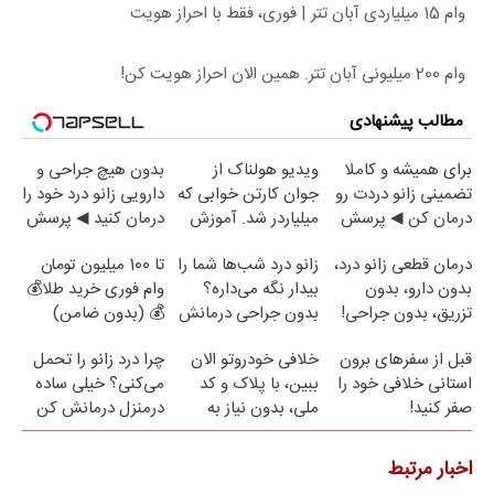
وام 15 میلیاردی آبان تتر | فوری، فقط با احراز هویت
وام 200 میلیونی آبان تتر. همین الان احراز هویت کن!
مطالب پیشنهادی
برای همیشه و کاملا
ویدیو هولناک از
بدون هیچ جراحی و
تضمینی زانو دردت رو
جوان کارتن خوابی که
دارویی زانو درد خود را
درمان کن ◀ پرسش
میلیاردر شد. آموزش
درمان کنید ◀ پرسش
نامه ▶
رایگان
نامه ▶
درمان قطعی زانو درد،
زانو درد شب‌ها شما را
تا 100 میلیون تومان
بدون دارو، بدون
بیدار نگه می‌داره؟
وام فوری خرید طلا💰
تزریق، بدون جراحی!
بدون جراحی درمانش
💰 (بدون ضامن)
(پرسش‌نامه)
کن!
قبل از سفرهای برون
خلافی خودروتو الان
چرا درد زانو را تحمل
استانی خلافی خود را
ببین، با پلاک و کد
می‌کنی؟ خیلی ساده
صفر کنید!
ملی، بدون نیاز به
درمنزل درمانش کن
مراجعه حضوری
اخبار مرتبط