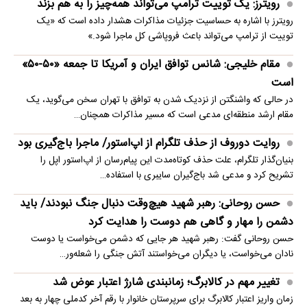
رویترز: یک توییت ترامپ می‌تواند همه‌چیز را به هم بزند
رویترز با اشاره به حساسیت جزئیات مذاکرات هشدار داده است که «یک
توییت از ترامپ می‌تواند باعث فروپاشی کل ماجرا شود.»
مقام خلیجی: شانس توافق ایران و آمریکا تا جمعه «۵۰-۵۰»
است
در حالی که واشنگتن از نزدیک شدن به توافق با تهران سخن می‌گوید، یک
مقام ارشد منطقه‌ای مدعی است که مسیر مذاکرات همچنان…
روایت دوروف از حذف تلگرام از اپ‌استور/ ماجرا باج‌گیری بود
بنیان‌گذار تلگرام، علت حذف کوتاه‌مدت این پیام‌رسان از اپ‌استور اپل را
تشریح کرد و مدعی شد باج‌گیران سایبری با استفاده…
حسن روحانی: رهبر شهید هیچ‌وقت دنبال جنگ نبودند/ باید
دشمن را مهار و گاهی هم دوست را هدایت کرد
حسن روحانی گفت: رهبر شهید هر جایی که دشمن می‌خواست یا دوست
نادان می‌خواست، یا دیگران می‌خواستند آتش جنگی را شعله‌ور…
تغییر مهم در کالابرگ؛ زمانبندی‌ شارژ اعتبار عوض شد
زمان واریز اعتبار کالابرگ برای سرپرستان خانوار با رقم آخر کدملی چهار به بعد