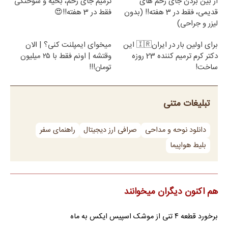
از بین بردن جای زخم های
ترمیم جای زخم، بخیه و سوختگی
قدیمی، فقط در 3 هفته!! (بدون
فقط در 3 هفته!!😍
لیزر و جراحی)
برای اولین بار در ایران🇮🇷 این
میخوای ایمپلنت کنی؟ | الان
دکتر کرم ترمیم کننده 23 روزه
وقتشه | اونم فقط با ۲۵ میلیون
ساخت!
تومان!!!
تبلیغات متنی
دانلود نوحه و مداحی
صرافی ارز دیجیتال
راهنمای سفر
بلیط هواپیما
هم اکنون دیگران میخوانند
برخورد قطعه ۴ تنی از موشک اسپیس ایکس به ماه