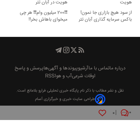
هویت
هویت در آبان تتر
از سود هیچ بازاری جا نمون!
❗❗200 میلیون وام❗❗ هر چی
باکس سرمایه گذاری آبان تتر
میخوای باهاش بخر!!
درباره ما
تماس با ما
آرشیو
پیوند‌ها و آگهی‌ها
پرسش و پاسخ
اوقات شرعی
آب و هوا
RSS
نقل و نشر مطالب با ذکر نام
پايگاه خبری تحليلی فرارو
بلامانع است.
طراحی سایت خبری و خبرگزاری آسام
۰
۰