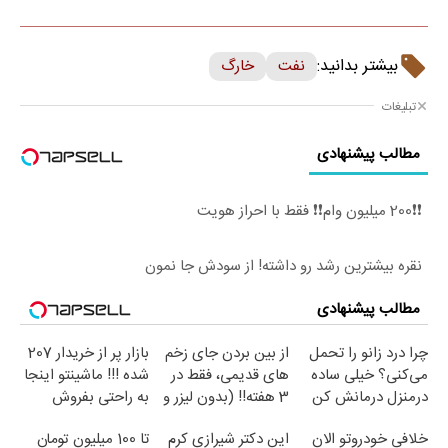
بیشتر بدانید:
نفت
خارگ
تبلیغات
مطالب پیشنهادی
❗❗200 میلیون وام❗❗ فقط با احراز هویت
نقره بیشترین رشد رو داشته! از سودش جا نمون
مطالب پیشنهادی
چرا درد زانو را تحمل
از بین بردن جای زخم
بازار پر از خریدار 207
می‌کنی؟ خیلی ساده
های قدیمی، فقط در
شده !!! ماشینتو اینجا
درمنزل درمانش کن
3 هفته!! (بدون لیزر و
به راحتی بفروش
جراحی)
خلافی خودروتو الان
این دکتر شیرازی کرم
تا 100 میلیون تومان