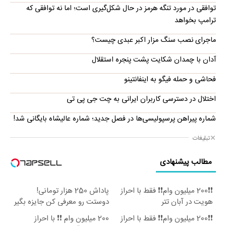
توافقی در مورد تنگه هرمز در حال شکل‌گیری است؛ اما نه توافقی که
ترامپ بخواهد
ماجرای نصب سنگ مزار اکبر عبدی چیست؟
آدان با چمدان شکایت پشت پنجره استقلال
فحاشی و حمله فیگو به اینفانتینو
اختلال در دسترسی کاربران ایرانی به چت جی پی تی
شماره پیراهن پرسپولیسی‌ها در فصل جدید؛ شماره عالیشاه بایگانی شد!
تبلیغات
مطالب پیشنهادی
❗❗200 میلیون وام❗❗ فقط با احراز
پاداش 250 هزار تومانی!
هویت در آبان تتر
دوستت رو معرفی کن جایزه بگیر
😍
❗❗200 میلیون وام❗❗ فقط با احراز
200 میلیون وام ❗❗ با احراز