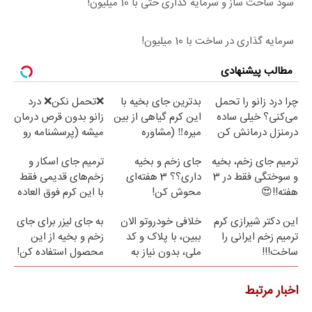
سود ساخت ساز و سرمایه گذاری حتی با 10 میلیون!
سرمایه گذاری در ساخت با 10 میلیون!
مطالب پیشنهادی
چرا درد زانو را تحمل
بدترین جای بخیه با
❌تحمل نکن❌ درد
می‌کنی؟ خیلی ساده
این کرم گیاهی از بین
زانو بدون قرص درمان
درمنزل درمانش کن
میره‼️ (مشاوره
میشه (پرسشنامه رو
رایگان)
پر کن)
ترمیم جای زخم، بخیه
جای زخم و بخیه
ترمیم جای اسکار و
و سوختگی فقط در 3
داری؟؟ 3 هفته‌ای
زخم‌های قدیمی فقط
هفته!!😍
محوش کن!
با این کرم فوق العاده
😍(مشاوره)
این دکتر شیرازی کرم
خلافی خودروتو الان
به جای لیزر برای جای
ترمیم زخم ایرانی را
ببین، با پلاک و کد
زخم و بخیه از این
ساخت!!!
ملی، بدون نیاز به
محصول استفاده کن!
مراجعه حضوری
اخبار مرتبط