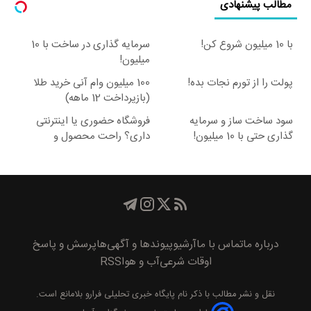
مطالب پیشنهادی
با 10 میلیون شروع کن!
سرمایه گذاری در ساخت با 10
میلیون!
پولت را از تورم نجات بده!
100 میلیون وام آنی خرید طلا
(بازپرداخت 12 ماهه)
سود ساخت ساز و سرمایه
فروشگاه حضوری یا اینترنتی
گذاری حتی با 10 میلیون!
داری؟ راحت محصول و
خدماتت رو بفروش
درباره ما
تماس با ما
آرشیو
پیوند‌ها و آگهی‌ها
پرسش و پاسخ
اوقات شرعی
آب و هوا
RSS
نقل و نشر مطالب با ذکر نام
پايگاه خبری تحليلی فرارو
بلامانع است.