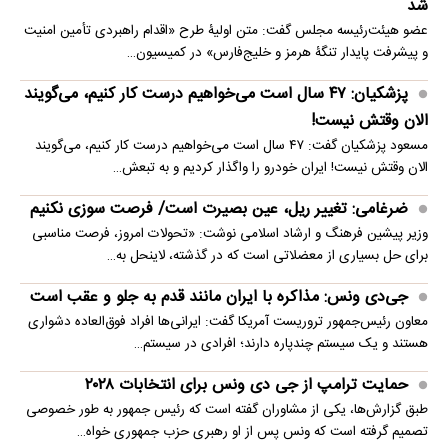
شد
عضو هیئت‌رئیسه مجلس گفت: متن اولیۀ طرح «اقدام راهبردی تأمین امنیت
و پیشرفت پایدار تنگۀ هرمز و خلیج‌فارس» در کمیسیون…
پزشکیان: ۴۷ سال است می‌خواهیم درست کار کنیم، می‌گویند
الان وقتش نیست!
مسعود پزشکیان گفت: ۴۷ سال است می‌خواهیم درست کار کنیم، می‌گویند
الان وقتش نیست! ایران خودرو را واگذار کردیم و به تبعش…
ضرغامی: تغییر ریل، عین بصیرت است/ فرصت سوزی نکنیم
وزیر پیشین فرهنگ و ارشاد اسلامی نوشت: «تحولات امروز، فرصت مناسبی
برای حل بسیاری از معضلاتی‌ است که در گذشته، لاینحل به…
جی‌دی ونس: مذاکره با ایران مانند قدم به جلو و عقب است
معاون رئیس‌جمهور تروریست آمریکا گفت: ایرانی‌ها افراد فوق‌العاده دشواری
هستند و یک سیستم چندپاره دارند؛ افرادی در سیستم…
حمایت ترامپ از جی دی ونس برای انتخابات ۲۰۲۸
طبق گزارش‌ها، یکی از مشاوران گفته است که رئیس جمهور به طور خصوصی
تصمیم گرفته است که ونس پس از او رهبری حزب جمهوری خواه…