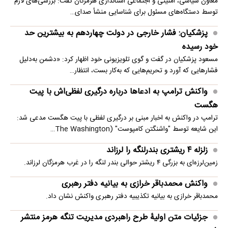
معاون سیاسی، امنیتی و اجتماعی استانداری هرمزگان گفت: بررسی‌های لازم
توسط دستگاه‌های مسئول برای شناسایی منشأ صدای…
پزشکیان: فشار خارجی در دولت چهاردهم به بیشترین حد
خود رسیده
مسعود پزشکیان در گفت و گوی تلویزیونی خود اظهار کرد: «دشمن به‌دلیل
فشارهایی که آورد و تحریم‌هایی که به‌کار بست، انتظار…
واکنش ترامپ به ادعاها درباره درگیری لفظی‌اش با پیت
هگست
ترامپ در واکنش به اخبار مبنی بر درگیری لفظی با پیت هگست مدعی شد:
این شایعه توسط "واشنگتن کامپوست" (The Washington…
زلزله ۴ ریشتری بندرلنگه را لرزاند
زمین‌لرزه‌ای به بزرگی ۴ ریشتر حوالی بندر لنگه را در غرب هرمزگان لرزاند.
واکنش محمدباقر خرازی به بیانیه دفتر رهبری
محمدباقر خرازی به بیانیه تکذیبیه دفتر رهبری واکنش نشان داد.
جزئیات متن اولیۀ طرح راهبردی مدیریت تنگه هرمز منتشر