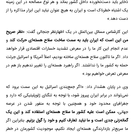
ذخایر باید دست‌نخورده داخل کشور بماند و هر نوع مصالحه در این زمینه
یک اشتباه خطرناک است و ایران به هیچ عنوان نباید این ابزار مذاکره را از
دست دهد.»
این کارشناس مسائل بین‌الملل در یک اظهارنظر جنجالی گفت: «
نظر صریح
من این است که ایران باید به سمت ساخت سلاح هسته‌ای حرکت کند
و
عدم انجام این کار ما را در معرض تشدید خسارات اقتصادی قرار خواهد
داد. اگر ما تاکنون سلاح هسته‌ای ساخته بودیم، اصلاً آمریکا و اسرائیل جرئت
حمله به کشور ما را نداشتند. اگر راهبرد هسته‌ای را تغییر ندهیم باز هم در
معرض تعرض خواهیم بود.»
وی در پایان هشدار داد: «اگر جمع‌بندی اسرائیل به این سمت برود که
نمی‌تواند در برابر ایران پیروز شود، با توجه به تنگنای ژئوپلیتیکی که دارد و
جغرافیای محدود خود و همچنین با توجه به منفور شدن در عرصه
جهانی،
ممکن است علیه کشور ما سلاح هسته‌ای استفاده کند و این یک
گمانه‌زنی جدی است و ما نباید تعارف کنیم و خود را گول بزنیم.
بنابراین اگر
ما سریع‌تر بازدارندگی هسته‌ای ایجاد نکنیم، موجودیت کشورمان در خطر