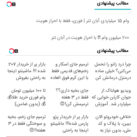
مطالب پیشنهادی
وام 15 میلیاردی آبان تتر | فوری، فقط با احراز هویت
200 میلیون وام ❗❗ با احراز هویت در آبان تتر
مطالب پیشنهادی
چرا درد زانو را تحمل
ترمیم جای اسکار و
بازار پر از خریدار 207
می‌کنی؟ خیلی ساده
زخم‌های قدیمی فقط
شده !!! ماشینتو اینجا
درمنزل درمانش کن
با این کرم فوق العاده
به راحتی بفروش
😍(مشاوره)
ویدیو هولناک از
جای بخیه داری؟؟
تا 100 میلیون تومان
جوان کارتن خوابی که
فقط در 3 هفته
وام فوری خرید طلا💰
میلیاردر شد. آموزش
ترمیمش کن!😍
💰 (بدون ضامن)
رایگان
خلافی خودروتو الان
بازار پر از خریدار پژو
ترمیم جای زخم، بخیه
ببین، با پلاک و کد
پارس شده!!! ماشینتو
و سوختگی فقط در 3
ملی، بدون نیاز به
اینجا به راحتی
هفته!!😍