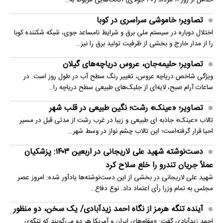
تصاویر؛ خاموشی سراسری در کوبا
اختلال دوباره در سیستم ملی برق و شرایط نامساعد جوی، شبکه شکننده کوبا
را از مدار خارج و بخشی از ظرفیت تولید برق را نیز…
تصاویر؛ حلیمه‌جان، عروس دریاچه‌های گیلان
ویژگی شاخص دریاچه عروس، تغییر رنگ سطح آب در طول روز است. در
ساعات آرام صبح، لایه‌ای از جلبک‌های طبیعی سطح دریاچه را…
تصاویر؛ «عینک» رشت؛ نگین طبیعی در قلب شهر
تالاب «عینک» جاذبه ای طبیعی و زیبا در غرب رشت از مدتی قبل در مسیر
احیا قرار گرفته‌است؛ این تالاب چشم نواز در وسط شهر…
دست‌نوشته شهید علی لاریجانی در اربعین ۱۴۰۳: پزشکیان
عملاً جریان تندرو را خلع سلاح کرد
شهید علی لاریجانی در بخشی از این دست‌نوشته‌ها یادآور شده: امروز عصر
مجلس به تمام وزرا رأی اعتماد داد. نوع دفاع…
آینده تنگه هرمز از نگاه احمد زیدآبادی/ یک سخن، دو منظور
احمد زیدآبادی گفت: «مقام‌های ایران و آمریکا هر دو می‌گویند که تنگه‌ی