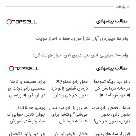
تبلیغات
مطالب پیشنهادی
وام 15 میلیاردی آبان تتر | فوری، فقط با احراز هویت
وام 200 میلیونی آبان تتر. همین الان احراز هویت کن!
مطالب پیشنهادی
زانو درد دیگه تمومه!
عمل زانو ممنوع❌
برای همیشه و کاملا
در خانه درمانش کن
درمان قطعی زانو درد
تضمینی زانو دردت رو
◀ پرسش‌نامه ▶
بدون جراحی و دارو
درمان کن ◀ پرسش
(پرسش نامه)
نامه ▶
درمان قطعی زانو درد،
هر روز با زانو درد بیدار
ویدیو هولناک از
بدون دارو، بدون
می‌شی؟ وقتشه برای
جوان کارتن خوابی که
تزریق، بدون جراحی!
همیشه درمانش
میلیاردر شد. آموزش
(پرسش‌نامه)
کنی✅فرم پر کن
رایگان
قبل از سفرهای برون
خلافی خودروتو الان
چرا درد زانو را تحمل