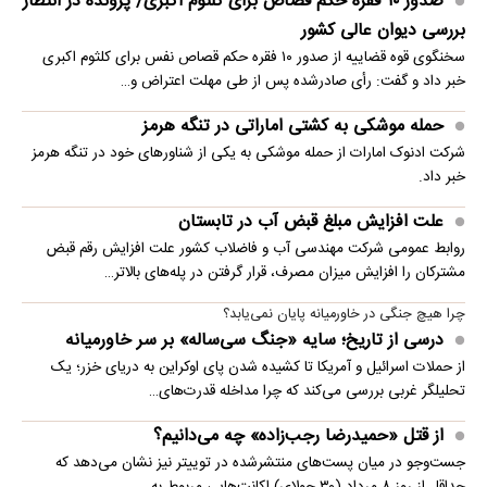
صدور ۱۰ فقره حکم قصاص برای کلثوم اکبری/ پرونده در انتظار
بررسی دیوان عالی کشور
سخنگوی قوه قضاییه از صدور ۱۰ فقره حکم قصاص نفس برای کلثوم اکبری
خبر داد و گفت: رأی صادرشده پس از طی مهلت اعتراض و…
حمله موشکی به کشتی اماراتی در تنگه هرمز
شرکت ادنوک امارات از حمله موشکی به یکی از شناورهای خود در تنگه هرمز
خبر داد.
علت افزایش مبلغ قبض آب در تابستان
روابط عمومی شرکت مهندسی آب و فاضلاب کشور علت افزایش رقم قبض
مشترکان را افزایش میزان مصرف، قرار گرفتن در پله‌های بالاتر…
چرا هیچ جنگی در خاورمیانه پایان نمی‌یابد؟
درسی از تاریخ؛ سایه «جنگ سی‌ساله» بر سر خاورمیانه
از حملات اسرائیل و آمریکا تا کشیده شدن پای اوکراین به دریای خزر؛ یک
تحلیلگر غربی بررسی می‌کند که چرا مداخله قدرت‌های…
از قتل «حمیدرضا رجب‌زاده» چه می‌دانیم؟
جست‌وجو در میان پست‌های منتشرشده در توییتر نیز نشان می‌دهد که
حداقل از روز ۸ مرداد (۳۰ جولای) اکانت‌هایی مربوط به…