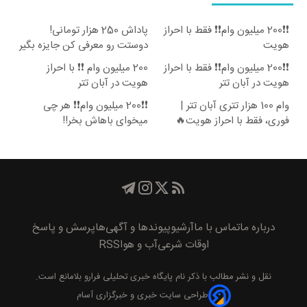
❗❗200 میلیون وام❗❗ فقط با احراز
پاداش 250 هزار تومانی!
هویت
دوستت رو معرفی کن جایزه بگیر
😍
❗❗200 میلیون وام❗❗ فقط با احراز
200 میلیون وام ❗❗ با احراز
هویت در آبان تتر
هویت در آبان تتر
وام 100 هزار تتری آبان تتر |
❗❗200 میلیون وام❗❗ هر چی
فوری، فقط با احراز هویت🔥
میخوای باهاش بخر!!
درباره ما
تماس با ما
آرشیو
پیوند‌ها و آگهی‌ها
پرسش و پاسخ
اوقات شرعی
آب و هوا
RSS
نقل و نشر مطالب با ذکر نام
پايگاه خبری تحليلی فرارو
بلامانع است.
طراحی سایت خبری و خبرگزاری آسام