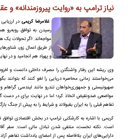
نیاز ترامپ به «روایت پیروزمندانه» و عق
غلامرضا کریمی
در ارزیابی
رسیدن به توافق روبه‌رو ه
مواجه‌اند. اگر تحولات یک هف
از طریق اعمال زور، شناورهای
و پهپاد هم انجامید و در نهای
وی ریشه این رفتار واشنگتن را مصرف داخلی دانست و افزود: 
می‌خواستند زمانی محاصره دریایی را لغو کنند که بتوانند بگو
صهیونیستی و جمهوری‌خواهان تندرو مانند لیندسی گراهام و 
مواضعی ضدونقیض اتخاذ کرد؛ اما در نهایت برای در دست گرف
تفاهم قبلی را به ایران بقبولاند و شرایط را به پیش از جنگ بازگر
کریمی با اشاره به کارشکنی ترامپ در بخش اقتصادی توافق تأ
است. نکته نخست، منتفی شدن تبادل مالی است. سفر آقایان
دارایی‌های ایران بلافاصله پس از امضای یادداشت تفاهم آزا