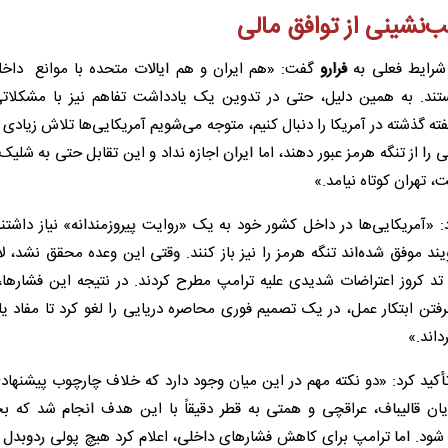
ب‌نشینی از توافق مالی
 شرایط فعلی به
فرارو
گفت: «هم ایران و هم ایالات متحده با موانع داخل
ستند. به همین دلیل، حتی در تدوین یک یادداشت تفاهم نیز با مشکلا
ته گذشته در آمریکا را دنبال کنیم، متوجه می‌شویم آمریکایی‌ها تلاش زیادی ک
ی را از تنگه هرمز عبور دهند، اما ایران اجازه نداد و این تقابل حتی به شل
ت، تهران کوتاه نیامد.»
«آمریکایی‌ها در داخل کشور خود به یک «روایت پیروزمندانه» نیاز داشتند.
یند موفق شده‌اند تنگه هرمز را نیز باز کنند. وقتی این وعده محقق نشد، ل
تد کروز اعتراضات شدیدی علیه ترامپ مطرح کردند. در نتیجه این فشارها،
تن ابتکار عمل، در یک تصمیم فوری محاصره دریایی را لغو کرد تا مفاد ی
داند.»
کید کرد: «دو نکته مهم در این میان وجود دارد که خلاف چارچوب پیشنهادی
 قالیباف، عراقچی و همتی به قطر دقیقاً با این هدف انجام شد که ب
د شود. اما ترامپ برای کاهش فشارهای داخلی، اعلام کرد هیچ پولی ردوبدل 