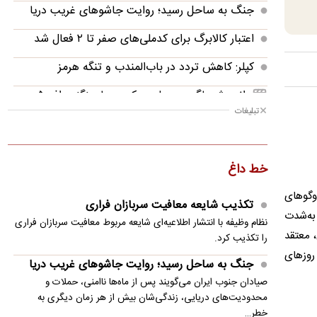
جنگ به ساحل رسید؛ روایت جاشوهای غریب دریا
اعتبار کالابرگ برای کدملی‌های صفر تا ۲ فعال شد
کپلر: کاهش تردد در باب‌المندب و تنگه هرمز
انیمیشن لگویی حمله به کویت با جنگنده اف-۵
تبلیغات
قیمت محصولات ایران‌خودرو و سایپا امروز پنجشنبه
۱۵ مرداد ۱۴۰۵
خط داغ
برگزاری امتحانات نهایی معوق و غایبان موجه در
هرمزگان
وگوهای
تکذیب شایعه معافیت سربازان فراری
 به‌شدت
هشدار تهران به کشورهای خلیج فارس
نظام وظیفه با انتشار اطلاعیه‌ای شایعه مربوط معافیت سربازان فراری
، معتقد
را تکذیب کرد.
قیمت نفت امروز پنجشنبه ۱۵ مرداد ۱۴۰۵
 روزهای
جنگ به ساحل رسید؛ روایت جاشوهای غریب دریا
ائتلاف پارلمانی عراق: استفاده از خاک ما برای حمله
صیادان جنوب ایران می‌گویند پس از ماه‌ها ناامنی، حملات و
به همسایگان ممنوع است
محدودیت‌های دریایی، زندگی‌شان بیش از هر زمان دیگری به
خطر…