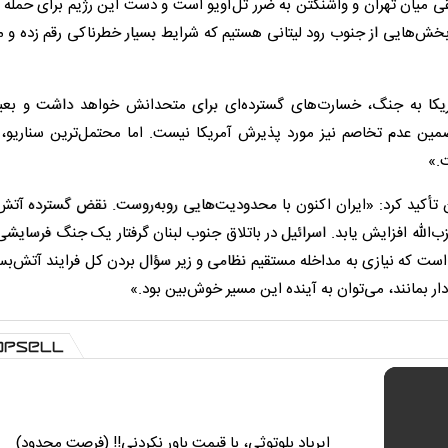
قی میان تهران و واشنگتن به ضرر تل‌آویو است و دست این رژیم برای حمله ب
 بخش‌هایی از جنوب رود لیتانی هستیم که شرایط بسیار خطرناکی رقم زده و 
ریکا به جنگ، خسارت‌های گسترده‌ای برای متحدانش خواهد داشت و بع
ضمین عدم تخاصم نیز مورد پذیرش آمریکا نیست. اما محتمل‌ترین سناریو،
ت.»
ان تأکید کرد: «ایران اکنون با محدودیت‌هایی روبه‌روست. نقض گسترده آتش
زب‌الله افزایش یابد. اسرائیل در باتلاق جنوب لبنان گرفتار یک جنگ فرسایش
 است که نیازی به مداخله مستقیم نظامی و زیر سؤال بردن کل فرایند آتش‌ب
دار بمانند، می‌توان به آینده این مسیر خوش‌بین بود.»
ایرپاد بلوتوثی، با قیمت باور نکردنی!! (فرصت محدود)