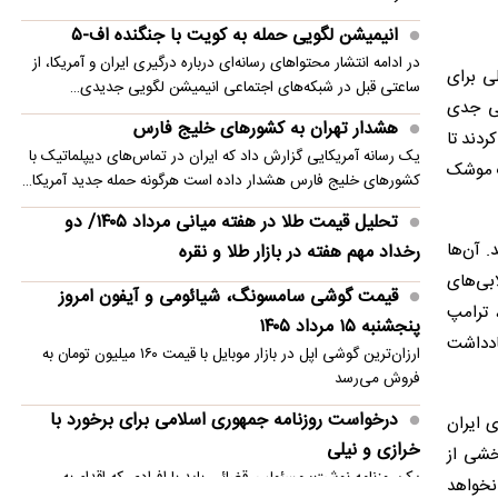
انیمیشن لگویی حمله به کویت با جنگنده اف-۵
در ادامه انتشار محتواهای رسانه‌ای درباره درگیری ایران و آمریکا، از
ی برای
ساعتی قبل در شبکه‌های اجتماعی انیمیشن لگویی جدیدی…
تی جدی
هشدار تهران به کشورهای خلیج فارس
ردند تا
یک رسانه آمریکایی گزارش داد که ایران در تماس‌های دیپلماتیک با
یک موشک
کشورهای خلیج فارس هشدار داده است هرگونه حمله جدید آمریکا…
تحلیل قیمت طلا در هفته میانی مرداد ۱۴۰۵/ دو
 آن‌ها
رخداد مهم هفته در بازار طلا و نقره
ابی‌های
قیمت گوشی سامسونگ، شیائومی و آیفون امروز
 ترامپ
پنجشنبه ۱۵ مرداد ۱۴۰۵
ادداشت
ارزان‌ترین گوشی اپل در بازار موبایل با قیمت ۱۶۰ میلیون تومان به
فروش می‌رسد
درخواست روزنامه جمهوری اسلامی برای برخورد با
 ایران
خرازی و نیلی
خشی از
یک روزنامه نوشت: مسئولین قضائی باید با افرادی که اقدام به
نخواهد