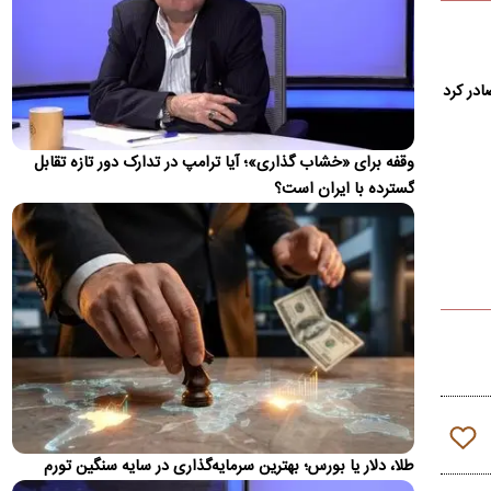
به‌دلیل فشارهایی که آورد و تحریم‌هایی که به‌کار بست، انتظار…
واکنش ترامپ به ادعاها درباره درگیری لفظی‌اش با
پیت هگست
ادر کرد
ترامپ در واکنش به اخبار مبنی بر درگیری لفظی با پیت هگست
مدعی شد: این شایعه توسط "واشنگتن کامپوست" (The
Washington…
وقفه برای «خشاب گذاری»؛ آیا ترامپ در تدارک دور تازه تقابل
گسترده با ایران است؟
زلزله ۴ ریشتری بندرلنگه را لرزاند
زمین‌لرزه‌ای به بزرگی ۴ ریشتر حوالی بندر لنگه را در غرب هرمزگان
لرزاند.
واکنش محمدباقر خرازی به بیانیه دفتر رهبری
محمدباقر خرازی به بیانیه تکذیبیه دفتر رهبری واکنش نشان داد.
جزئیات متن اولیۀ طرح راهبردی مدیریت تنگه هرمز
منتشر شد
عضو هیئت‌رئیسه مجلس گفت: متن اولیۀ طرح «اقدام راهبردی
تأمین امنیت و پیشرفت پایدار تنگۀ هرمز و خلیج‌فارس» در
کمیسیون…
طلا، دلار یا بورس؛ بهترین سرمایه‌گذاری در سایه سنگین تورم