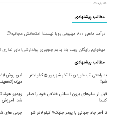
تبلیغات
مطالب پیشنهادی
درآمد ماهی 800 میلیونی رویا نیست! امتحانش مجانیه😉
میخوایم رایگان بهت یاد بدیم چجوری پولدارشی! باور نداری 
مطالب پیشنهادی
به راحتی آب خوردن تا آخر شهریور 15کیلو لاغر
این روش لاغر
شو❗
میزنه(تخفیف 
قبل از سفرهای برون استانی خلافی خود را صفر
ویدیو هولناک 
کنید!
شد. آموزش ر
تا آخر جام جهانی با پودر جلبک7 کیلو لاغر شو
چربی های شکم