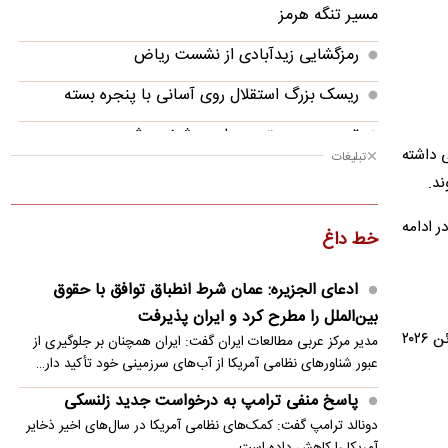
مسیر تنگه هرمز
رمزگشایی زیدآبادی از نشست ریاض
ریسک بزرگ استقلال روی آسانی با پنجره بسته
تیم جدید مجتبی جباری مشخص شد
 داشته
تبلیغات
پاسخ منفی ترامپ به درخواست جدید زلنسکی
ند.
سفر نخست‌وزیر پاکستان به عربستان در بحبوحه
 ادامه
خط داغ
تلاش‌های دیپلماتیک
باد و گردوخاک در بخش‌هایی از کشور/ دریای
ادعای الجزیره: عمان شرط انطباق توافق با حقوق
مازندران مواج است
بین‌الملل را مطرح کرد و ایران پذیرفت
این مناسبت مصادف با ۱۸ ذی‌الحجه ۱۴۴۷ قمری و ۴ ژوئن ۲۰۲۶
مدیر مرکز عربی مطالعات ایران گفت: ایران همچنان بر جلوگیری از
درخواست العامری از گروه‌های مقاومت: فعلا حمله
عبور شناورهای نظامی آمریکا از آب‌های سرزمینی خود تأکید دار…
نکنید
پاسخ منفی ترامپ به درخواست جدید زلنسکی
تماس رودری با رئال مادرید: تصمیمم پیوستن به
دونالد ترامپ گفت: کمک‌های نظامی آمریکا در سال‌های اخیر ذخایر
بارسلونا است
آمریکا را کاهش داده است.