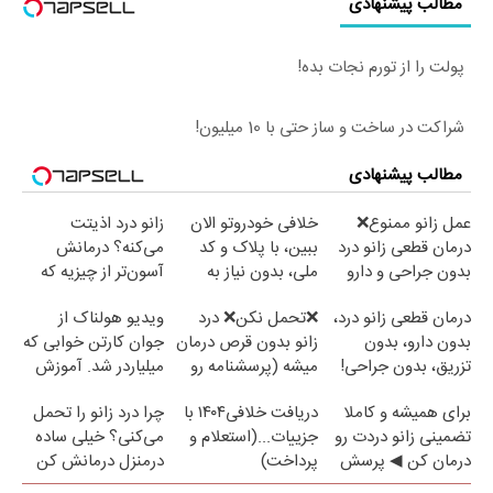
مطالب پیشنهادی
پولت را از تورم نجات بده!
شراکت در ساخت و ساز حتی با 10 میلیون!
مطالب پیشنهادی
عمل زانو ممنوع❌
خلافی خودروتو الان
زانو درد اذیتت
درمان قطعی زانو درد
ببین، با پلاک و کد
می‌کنه؟ درمانش
بدون جراحی و دارو
ملی، بدون نیاز به
آسون‌تر از چیزیه که
(پرسش نامه)
مراجعه حضوری
فکر
درمان قطعی زانو درد،
❌تحمل نکن❌ درد
ویدیو هولناک از
می‌کنی✅پرسشنامه
بدون دارو، بدون
زانو بدون قرص درمان
جوان کارتن خوابی که
تزریق، بدون جراحی!
میشه (پرسشنامه رو
میلیاردر شد. آموزش
(پرسش‌نامه)
پر کن)
رایگان
برای همیشه و کاملا
دریافت خلافی۱۴۰۴ با
چرا درد زانو را تحمل
تضمینی زانو دردت رو
جزییات...(استعلام و
می‌کنی؟ خیلی ساده
درمان کن ◀ پرسش
پرداخت)
درمنزل درمانش کن
نامه ▶