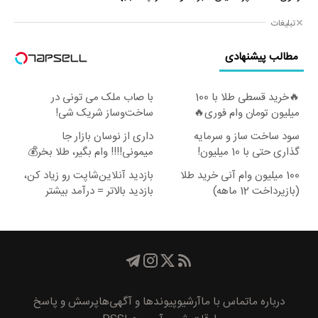
تبلیغات
مطالب پیشنهادی
🔥خرید قسطی طلا با 100
با صاب ملک می تونی در
میلیون تومان وام فوری🔥
ساخت‌وساز شریک شی!
سود ساخت ساز و سرمایه
داری از نوسان بازار جا
گذاری حتی با 10 میلیون!
میمونی!!!! وام بگیر، طلا بخر💰
100 میلیون وام آنی خرید طلا
بازدید آنلاین‌شاپت رو زیاد کن،
(بازپرداخت 12 ماهه)
بازدید بالاتر = درآمد بیشتر
درباره ما
تماس با ما
آرشیو
پیوند‌ها و آگهی‌ها
پرسش و پاسخ