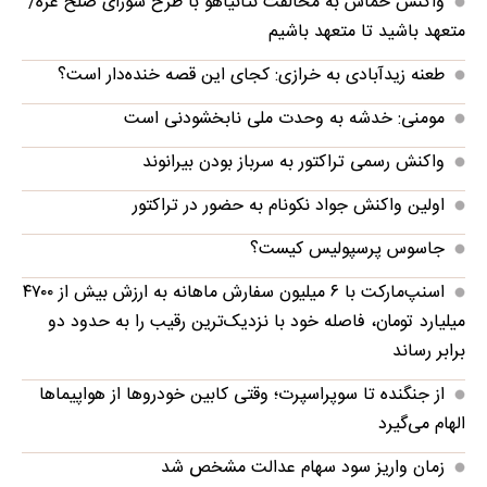
واکنش حماس به مخالفت نتانیاهو با طرح شورای صلح غزه/
متعهد باشید تا متعهد باشیم
طعنه زیدآبادی به خرازی: کجای این قصه خنده‌دار است؟
مومنی: خدشه به وحدت ملی نابخشودنی است
واکنش رسمی تراکتور به سرباز بودن بیرانوند
اولین واکنش جواد نکونام به حضور در تراکتور
جاسوس پرسپولیس کیست؟
اسنپ‌مارکت با ۶ میلیون سفارش ماهانه به ارزش بیش از ۴۷۰۰
میلیارد تومان، فاصله خود با نزدیک‌ترین رقیب را به حدود دو
برابر رساند
از جنگنده تا سوپراسپرت؛ وقتی کابین خودروها از هواپیماها
الهام می‌گیرد
زمان واریز سود سهام عدالت مشخص شد