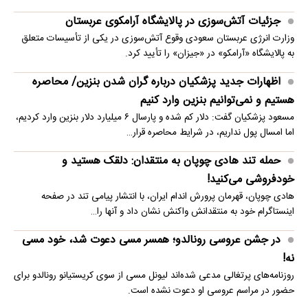
جزئیات آتش‌سوزی در پالایشگاه آرامکوی عربستان
وزارت انرژی عربستان سعودی وقوع آتش‌سوزی در یکی از تأسیسات متعلق
به پالایشگاه «آرامکو» در «جیزان» را تأیید کرد.
اظهارات جدید پزشکیان درباره گران شدن بنزین/ محاصره
هستیم و نمی‌توانیم بنزین وارد کنیم
مسعود پزشکیان گفت: دلار کم شده و پارسال ۶ میلیارد دلار بنزین وارد کردیم،
اما امسال پول نداریم، در شرایط محاصره قرار…
حمله تند هادی چوپان به منتقدان: دلقک هستید و
خودفروشی می‌کنید!
هادی چوپان، قهرمان پرورش اندام ایران، با انتشار پیامی تند در صفحه
اینستاگرام خود به منتقدانش واکنش نشان داد و آنها را…
در جشن عروسی رونالدو؛ همسر مسی دعوت شد، خود مسی
نه!
روزنامه‌های پرتغالی مدعی شده‌اند لیونل مسی از سوی کریستیانو رونالدو برای
حضور در مراسم عروسی او دعوت نشده است.