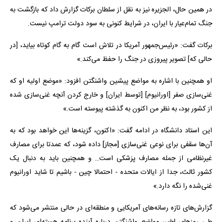
در همین حال، الجزیره نیز به نقل از سلطان برکات گزارش داد که بازگشت به
جنگ تمام‌عیار با ایران، در شرایط کنونی به سود دولت ترامپ نیست.
برکات گفت: «رئیس‌جمهور آمریکا در تلاش است گام به گام کوتاه بیاید، [در
حالی که] تصویر پیروزی در جنگ را حفظ می‌کند.»
او همچنین با اشاره به مواضع پیشین واشنگتن افزود: «موضع اولیه او که
غنی‌سازی صفر [اورانیوم] [توسط ایران] و خارج کردن آنچه غنی‌سازی شده
از کشور بود، به نظر من اکنون به گذشته پیوسته است.»
این استاد دانشگاه در ادامه گفت: «اکنون، گزینه‌ها این خواهد بود که به
آن‌ها سقفی برای نوعی غنی‌سازی [مجاز] داده شود، که عمدتا برای مصارف
غیرنظامی از جمله مصارف پزشکی است… و همچنین باید به دنبال یک
کشور ثالث، جدا از ایالات متحده - احتمالا چین - باشیم تا شاید اورانیوم
غنی‌شده را نگه دارد.»
گزارش‌های تازه رسانه‌های آمریکایی و منطقه‌ای در حالی منتشر می‌شود که
طی روزهای اخیر، مواضع واشنگتن درباره آینده برنامه هسته‌ای ایران و