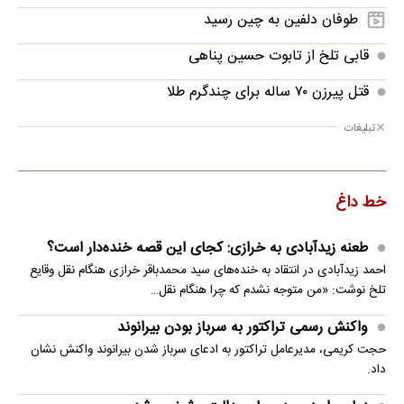
طوفان دلفین به چین رسید
قابی تلخ از تابوت حسین پناهی
قتل پیرزن ۷۰ ساله برای چندگرم طلا
تبلیغات
خط داغ
طعنه زیدآبادی به خرازی: کجای این قصه خنده‌دار است؟
احمد زیدآبادی در انتقاد به خنده‌های سید محمدباقر خرازی هنگام نقل وقایع
تلخ نوشت: «من متوجه نشدم که چرا هنگام نقل…
واکنش رسمی تراکتور به سرباز بودن بیرانوند
حجت کریمی، مدیرعامل تراکتور به ادعای سرباز شدن بیرانوند واکنش نشان
داد.