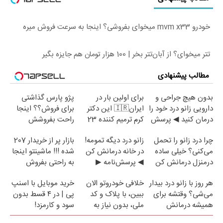
خودرو mvm x33 میخوای بفروشی؟ اینجا به سرعت فروش میره
تتر میخوای؟ از آبان‌تتر بخر | 100 هزار تومان هم جایزه بگیر
مطالب پیشنهادی
بدون هیچ جراحی و
برای اولین بار در
پژو پارس گذاشتی
دارویی زانو درد خود را
ایران🇮🇷 این دکتر
برای فروش؟؟ اینجا
درمان کنید ◀ پرسش
کرم ترمیم کننده 23
راحت بفروشش
نامه ▶
روزه ساخت!
چرا درد زانو را تحمل
زانو درد دیگه تمومه!
بازار پر از خریدار 207
می‌کنی؟ خیلی ساده
در خانه درمانش کن
شده !!! ماشینتو اینجا
درمنزل درمانش کن
◀ پرسش‌نامه ▶
به راحتی بفروش
هر روز با زانو درد بیدار
خلافی خودروتو الان
خرید موبایل با اسنپ
می‌شی؟ وقتشه برای
ببین، با پلاک و کد
پی | در ۴ قسط بدون
همیشه درمانش
ملی، بدون نیاز به
سود و کارمزد!
کنی✅فرم پر کن
مراجعه حضوری