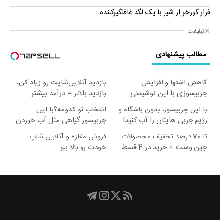
فرار گورخر از شیر با یک لگد غافلگیرکننده
تبلیغات
مطالب پیشنهادی
کاهش اشتها و افزایش
بازدید آنلاین‌شاپت رو زیاد کن،
چربیسوزی با این نوشیدنی
بازدید بالاتر = درآمد بیشتر
لاغری
با این چربیسوز، بدون باشگاه و
انتخاب تو کدومه؟با این
رژیم چربی هایتان را آب کنید!
چربیسوز گیاهی مثل آب خوردن
لاغر شو!خرید60%تخفیف
تا 70 درصد تخفیف محصولات
فروش مغازه و آنلاین شاپ
جین وست + خرید در 4 قسط
خودت رو بالا ببر