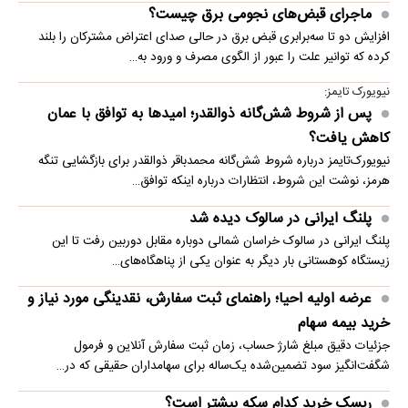
ماجرای قبض‌های نجومی برق چیست؟
افزایش دو تا سه‌برابری قبض برق در حالی صدای اعتراض مشترکان را بلند
کرده که توانیر علت را عبور از الگوی مصرف و ورود به…
نیویورک تایمز:
پس از شروط شش‌گانه ذوالقدر؛ امیدها به توافق با عمان
کاهش یافت؟
نیویورک‌تایمز درباره شروط شش‌گانه محمدباقر ذوالقدر برای بازگشایی تنگه
هرمز، نوشت این شروط، انتظارات درباره اینکه توافق…
پلنگ ایرانی در سالوک دیده شد
پلنگ ایرانی در سالوک خراسان شمالی دوباره مقابل دوربین رفت تا این
زیستگاه کوهستانی بار دیگر به عنوان یکی از پناهگاه‌های…
عرضه اولیه احیا؛ راهنمای ثبت سفارش، نقدینگی مورد نیاز و
خرید بیمه سهام
جزئیات دقیق مبلغ شارژ حساب، زمان ثبت سفارش آنلاین و فرمول
شگفت‌انگیز سود تضمین‌شده یک‌ساله برای سهامداران حقیقی که در…
ریسک خرید کدام سکه بیشتر است؟