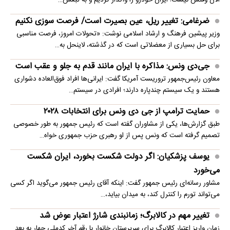
الان وقتش نیست! ایران خودرو را واگذار کردیم و به تبعش…
ضرغامی: تغییر ریل، عین بصیرت است/ فرصت سوزی نکنیم
وزیر پیشین فرهنگ و ارشاد اسلامی نوشت: «تحولات امروز، فرصت مناسبی
برای حل بسیاری از معضلاتی‌ است که در گذشته، لاینحل به…
جی‌دی ونس: مذاکره با ایران مانند قدم به جلو و عقب است
معاون رئیس‌جمهور تروریست آمریکا گفت: ایرانی‌ها افراد فوق‌العاده دشواری
هستند و یک سیستم چندپاره دارند؛ افرادی در سیستم…
حمایت ترامپ از جی دی ونس برای انتخابات ۲۰۲۸
طبق گزارش‌ها، یکی از مشاوران گفته است که رئیس جمهور به طور خصوصی
تصمیم گرفته است که ونس پس از او رهبری حزب جمهوری خواه…
یوسف پزشکیان: اگر دولت شکست بخورد، ایران شکست
می‌خورد
مشاور رسانه‌ای رئیس جمهور گفت: اینکه آقای رئیس جمهور می‌گوید اگر کسی
می‌تواند تورم را کنترل کند، به میدان بیاید،…
تغییر مهم در کالابرگ؛ زمانبندی‌ شارژ اعتبار عوض شد
زمان واریز اعتبار کالابرگ برای سرپرستان خانوار با رقم آخر کدملی چهار به بعد