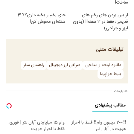
ساخت!
از بین بردن جای زخم های
جای زخم و بخیه داری؟؟ 3
قدیمی، فقط در 3 هفته!! (بدون
هفته‌ای محوش کن!
لیزر و جراحی)
تبلیغات متنی
دانلود نوحه و مداحی
صرافی ارز دیجیتال
راهنمای سفر
بلیط هواپیما
تبلیغات
مطالب پیشنهادی
❗❗200 میلیون وام❗❗ فقط با احراز
وام 15 میلیاردی آبان تتر | فوری،
هویت در آبان تتر
فقط با احراز هویت