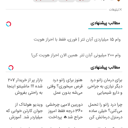
تبلیغات
مطالب پیشنهادی
وام 15 میلیاردی آبان تتر | فوری، فقط با احراز هویت
وام 200 میلیونی آبان تتر. همین الان احراز هویت کن!
مطالب پیشنهادی
برای درمان زانو درد
هنوز برای زانو درد
بازار پر از خریدار 207
دیگر نیازی به جراحی
قرص میخوری؟ وقتی
شده !!! ماشینتو اینجا
و دارو شیمیایی
می‌شه بدون عمل
به راحتی بفروش
نیست(پرسش‌نامه)
درمانش کرد؟؟؟؟
چرا درد زانو را تحمل
دوربین لامپی چرخشی
ویدیو هولناک از
می‌کنی؟ خیلی ساده
360 درجه فقط امروز
جوان کارتن خوابی که
درمنزل درمانش کن
حراج شد🔥 پرداخت
میلیاردر شد. آموزش
درب منزل
رایگان