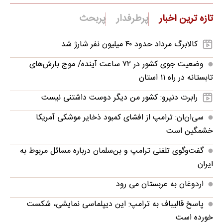
تازه ترین اخبار
پرطرفدار
پربحث
کالابرگ مرداد حدود ۴۰‌ میلیون نفر شارژ شد
وضعیت جوی کشور در ۷۲ ساعت آینده/ موج بارش‌های
تابستانه در راه ۱۱ استان
رابرت دنیرو: کشور من دیگر دوست داشتنی نیست
سی‌ان‌ان: ترامپ از افشای کمبود ذخایر موشکی آمریکا
خشمگین است
گفت‌وگوی تلفنی ترامپ و بن‌سلمان درباره مسائل مربوط به
ایران
اردوغان به عربستان می رود
پاسخ قالیباف به ترامپ: این دیپلماسی نمایشی، شکست
خورده است