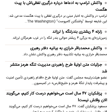
واکنش ترامپ به ادعاها درباره درگیری لفظی‌اش با پیت
هگست
ترامپ در واکنش به اخبار مبنی بر درگیری لفظی با پیت هگست مدعی شد:
این شایعه توسط "واشنگتن کامپوست" (The Washington…
زلزله ۴ ریشتری بندرلنگه را لرزاند
زمین‌لرزه‌ای به بزرگی ۴ ریشتر حوالی بندر لنگه را در غرب هرمزگان لرزاند.
واکنش محمدباقر خرازی به بیانیه دفتر رهبری
محمدباقر خرازی به بیانیه تکذیبیه دفتر رهبری واکنش نشان داد.
جزئیات متن اولیۀ طرح راهبردی مدیریت تنگه هرمز منتشر
شد
عضو هیئت‌رئیسه مجلس گفت: متن اولیۀ طرح «اقدام راهبردی تأمین امنیت
و پیشرفت پایدار تنگۀ هرمز و خلیج‌فارس» در کمیسیون…
پزشکیان: ۴۷ سال است می‌خواهیم درست کار کنیم، می‌گویند
الان وقتش نیست!
مسعود پزشکیان گفت: ۴۷ سال است می‌خواهیم درست کار کنیم، می‌گویند