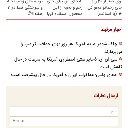
توی کمتر از 20 روز
به جای لیزر برای جای
ترمیم جای زخم، بخیه
جای زخماتو محو کن!
زخم و بخیه از این
و سوختگی فقط در 3
🔥 (با ضمانت)
محصول استفاده کن!
هفته!!😍
اخبار مرتبط
چاک شومر: مردم آمریکا هر روز بهای حماقت ترامپ را
می‌پردازند
سی ان ان: ذخایر نفتی اضطراری آمریکا به سرعت در حال
کاهش است
ادعای ونس: مذاکرات ایران و آمریکا در حال پیشرفت است
ارسال نظرات