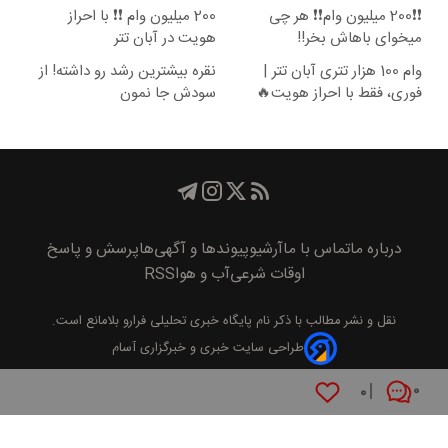
❗❗200 میلیون وام❗❗ هر چی
200 میلیون وام ❗❗ با احراز
میخوای باهاش بخر!!
هویت در آبان تتر
وام 100 هزار تتری آبان تتر |
نقره بیشترین رشد رو داشته! از
فوری، فقط با احراز هویت🔥
سودش جا نمون
درباره ما
تماس با ما
آرشیو
پیوند‌ها و آگهی‌ها
پرسش و پاسخ
اوقات شرعی
آب و هوا
RSS
نقل و نشر مطالب با ذکر نام
پايگاه خبری تحليلی فرارو
بلامانع است.
طراحی سایت خبری و خبرگزاری آسام
۰
۰