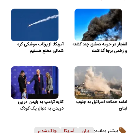
انفجار در حومه دمشق چند کشته
آمریکا: از پرتاب موشکی کره
و زخمی برجا گذاشت
شمالی مطلع هستیم
ادامه حملات اسرائیل به جنوب
کنایه ترامپ به بایدن در پی
لبنان
دویدن به دنبال یک کودک
بیشتر بدانید:
ایران
آمریکا
چاک شومر