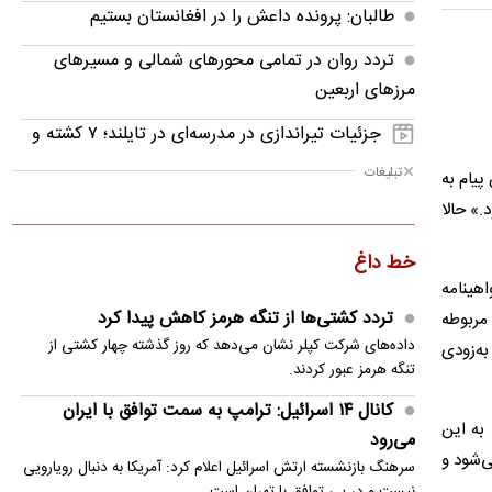
طالبان: پرونده داعش را در افغانستان بستیم
تردد روان در تمامی محورهای شمالی و مسیرهای
مرزهای اربعین
جزئیات تیراندازی در مدرسه‌ای در تایلند؛ ۷ کشته و
۳۰ زخمی تا این لحظه
تبلیغات
ل شد. در این پیام به
شاه‌ماهی نقل و انتقالات در تور پرسپولیس؛ منتظر
.» حالا
باشید!
خط داغ
فاجعه‌ای که میلاد محمدی به بار آورد!
 صدور گواهینامه
تردد کشتی‌ها از تنگه هرمز کاهش پیدا کرد
مربوطه
شهادت ۱۲۵۴ فلسطینی در غزه از آغاز آتش‌بس تاکنون
داده‌های شرکت کپلر نشان می‌دهد که روز گذشته چهار کشتی از
به‌زودی
ترامپ تحقیقات درباره درز اطلاعات ذخایر تسلیحاتی
تنگه هرمز عبور کردند.
آمریکا را آغاز کرد
کانال ۱۴ اسرائیل: ترامپ به سمت توافق با ایران
به این
می‌رود
بلوف رسانه‌ای یا بمب واقعی؛ مذاکره استقلال با سردار
ی‌شود و
سرهنگ بازنشسته ارتش اسرائیل اعلام کرد: آمریکا به دنبال رویارویی
آزمون!
نیست و در پی توافق با تهران است.