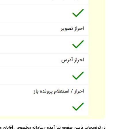
در توضیحات پایین صفحه نیز آمده «سامانه مخصوص آقایان می