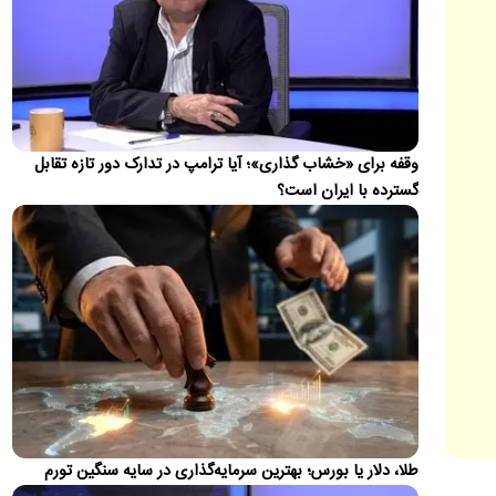
زمین‌لرزه‌ای به بزرگی ۴ ریشتر حوالی بندر لنگه را در غرب هرمزگان
لرزاند.
واکنش محمدباقر خرازی به بیانیه دفتر رهبری
محمدباقر خرازی به بیانیه تکذیبیه دفتر رهبری واکنش نشان داد.
جزئیات متن اولیۀ طرح راهبردی مدیریت تنگه هرمز
وقفه برای «خشاب گذاری»؛ آیا ترامپ در تدارک دور تازه تقابل
منتشر شد
گسترده با ایران است؟
عضو هیئت‌رئیسه مجلس گفت: متن اولیۀ طرح «اقدام راهبردی
تأمین امنیت و پیشرفت پایدار تنگۀ هرمز و خلیج‌فارس» در
کمیسیون…
پزشکیان: ۴۷ سال است می‌خواهیم درست کار کنیم،
می‌گویند الان وقتش نیست!
مسعود پزشکیان گفت: ۴۷ سال است می‌خواهیم درست کار کنیم،
می‌گویند الان وقتش نیست! ایران خودرو را واگذار کردیم و به
تبعش…
ضرغامی: تغییر ریل، عین بصیرت است/ فرصت
سوزی نکنیم
طلا، دلار یا بورس؛ بهترین سرمایه‌گذاری در سایه سنگین تورم