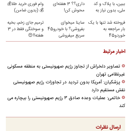
ببین، با پلاک و کد
داری؟؟ 3 هفته‌ای
وام فوری خرید طلا💰
ملی، بدون نیاز به
محوش کن!
💰 (بدون ضامن)
مراجعه حضوری
فروخته شد تنها با یک
ساینا میخوای
ترمیم جای زخم، بخیه
بار مراجعه به
بفروشی؟ با خودرو45
و سوختگی فقط در 3
خوردو45
سریع میفروشی
هفته!!😍
اخبار مرتبط
تصاویر دلخراش از تجاوز رژیم صهیونیستی به منطقه مسکونی
غیرنظامی تهران
پزشکیان: آمریکا بدون تردید در تجاوزات رژیم صهیونیستی
نقش مستقیم دارد
خاتمی: عملیات وعده صادق ۳ رژیم صهیونیستی را بیچاره می
کند
ارسال نظرات