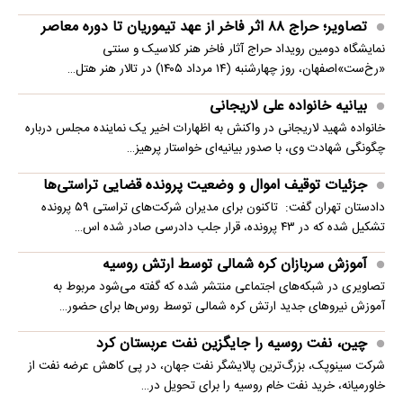
تصاویر؛ حراج ۸۸ اثر فاخر از عهد تیموریان تا دوره معاصر
نمایشگاه دومین رویداد حراج آثار فاخر هنر کلاسیک و سنتی
«رخ‌ست»اصفهان، روز چهارشنبه (۱۴ مرداد ۱۴۰۵) در تالار هنر هتل…
بیانیه خانواده علی لاریجانی
خانواده شهید لاریجانی در واکنش به اظهارات اخیر یک نماینده مجلس درباره
چگونگی شهادت وی، با صدور بیانیه‌ای خواستار پرهیز…
جزئیات توقیف اموال و وضعیت پرونده قضایی تراستی‌ها
دادستان تهران گفت: تاکنون برای مدیران شرکت‌های تراستی ۵۹ پرونده
تشکیل شده که در ۴۳ پرونده، قرار جلب دادرسی صادر شده اس…
آموزش سربازان کره شمالی توسط ارتش روسیه
تصاویری در شبکه‌های اجتماعی منتشر شده که گفته می‌شود مربوط به
آموزش نیروهای جدید ارتش کره شمالی توسط روس‌ها برای حضور…
چین، نفت روسیه را جایگزین نفت عربستان کرد
شرکت سینوپک، بزرگ‌ترین پالایشگر نفت جهان، در پی کاهش عرضه نفت از
خاورمیانه، خرید نفت خام روسیه را برای تحویل در…