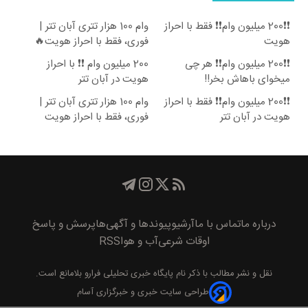
❗❗200 میلیون وام❗❗ فقط با احراز
وام 100 هزار تتری آبان تتر |
هویت
فوری، فقط با احراز هویت🔥
❗❗200 میلیون وام❗❗ هر چی
200 میلیون وام ❗❗ با احراز
میخوای باهاش بخر!!
هویت در آبان تتر
❗❗200 میلیون وام❗❗ فقط با احراز
وام 100 هزار تتری آبان تتر |
هویت در آبان تتر
فوری، فقط با احراز هویت
درباره ما
تماس با ما
آرشیو
پیوند‌ها و آگهی‌ها
پرسش و پاسخ
اوقات شرعی
آب و هوا
RSS
نقل و نشر مطالب با ذکر نام
پايگاه خبری تحليلی فرارو
بلامانع است.
طراحی سایت خبری و خبرگزاری آسام