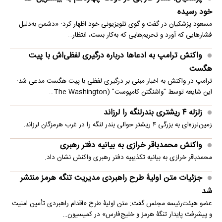
خود رسیده
مسعود پزشکیان در گفت و گوی تلویزیونی خود اظهار کرد: «دشمن به‌دلیل
فشارهایی که آورد و تحریم‌هایی که به‌کار بست، انتظار…
واکنش ترامپ به ادعاها درباره درگیری لفظی‌اش با پیت
هگست
ترامپ در واکنش به اخبار مبنی بر درگیری لفظی با پیت هگست مدعی شد:
این شایعه توسط "واشنگتن کامپوست" (The Washington…
زلزله ۴ ریشتری بندرلنگه را لرزاند
زمین‌لرزه‌ای به بزرگی ۴ ریشتر حوالی بندر لنگه را در غرب هرمزگان لرزاند.
واکنش محمدباقر خرازی به بیانیه دفتر رهبری
محمدباقر خرازی به بیانیه تکذیبیه دفتر رهبری واکنش نشان داد.
جزئیات متن اولیۀ طرح راهبردی مدیریت تنگه هرمز منتشر
شد
عضو هیئت‌رئیسه مجلس گفت: متن اولیۀ طرح «اقدام راهبردی تأمین امنیت
و پیشرفت پایدار تنگۀ هرمز و خلیج‌فارس» در کمیسیون…