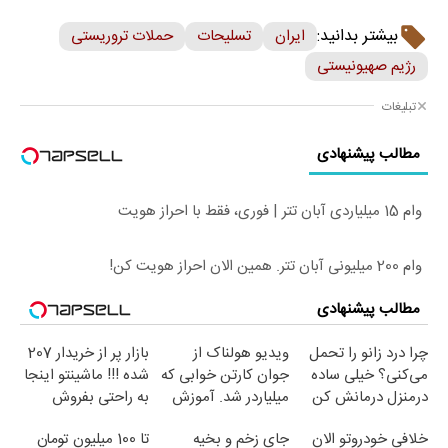
بیشتر بدانید:
ایران
تسلیحات
حملات تروریستی
رژیم صهیونیستی
تبلیغات
مطالب پیشنهادی
وام 15 میلیاردی آبان تتر | فوری، فقط با احراز هویت
وام 200 میلیونی آبان تتر. همین الان احراز هویت کن!
مطالب پیشنهادی
چرا درد زانو را تحمل
ویدیو هولناک از
بازار پر از خریدار 207
می‌کنی؟ خیلی ساده
جوان کارتن خوابی که
شده !!! ماشینتو اینجا
درمنزل درمانش کن
میلیاردر شد. آموزش
به راحتی بفروش
رایگان
خلافی خودروتو الان
جای زخم و بخیه
تا 100 میلیون تومان