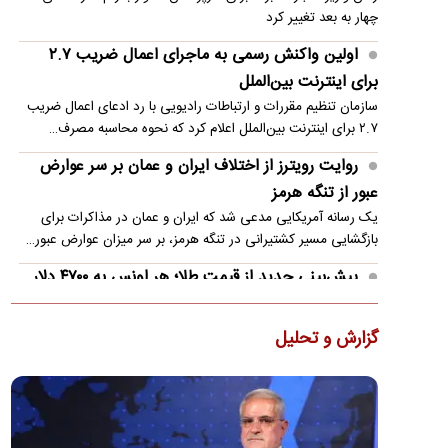
چهار به بعد تغییر کرد
اولین واکنش رسمی به ماجرای اعمال ضریب ۲.۷
برای اینترنت بین‌الملل
سازمان تنظیم مقررات و ارتباطات رادیویی با رد ادعای اعمال ضریب
۲.۷ برای اینترنت بین‌الملل اعلام کرد که نحوه محاسبه مصرف…
روایت رویترز از اختلاف ایران و عمان بر سر عوارض
عبور از تنگه هرمز
یک رسانه آمریکایی مدعی شد که ایران و عمان در مذاکرات برای
بازگشایی مسیر کشتیرانی در تنگه هرمز، بر سر میزان عوارض عبور…
پیش‌بینی جدید از قیمت طلا؛ هر اونس به ۴۷۰۰ دلار
می‌رسد؟
دویچه‌بانک معتقد است روند صعودی بازار جهانی طلا هنوز به پایان
گزارش و تحلیل
نرسیده و قیمت هر اونس این فلز گران‌بها می‌تواند تا پایان…
تصاویر؛ حراج ۸۸ اثر فاخر از عهد تیموریان تا دوره
معاصر
نمایشگاه دومین رویداد حراج آثار فاخر هنر کلاسیک و سنتی