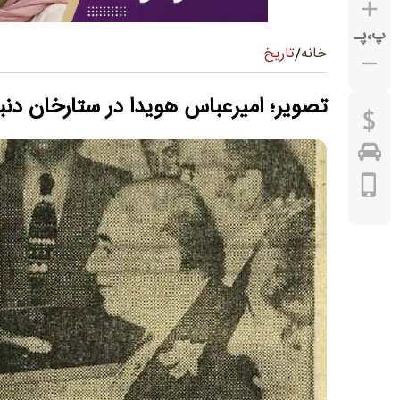
پ
،
پـ
تاریخ
خانه
/
تصویر؛ امیرعباس هویدا در ستارخان دن