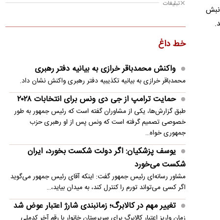
تبلیغات
- نبش
وفاق و ائتلافِ عقلانیت باید ادامه یابد
.
اولین واکنش رسمی به ماجرای اعمال ضریب ۲.۷
خط داغ
برای اینترنت بین‌الملل
تاریخ امتحانات معوق در استان های جنوبی
واکنش محمدباقر خرازی به بیانیه دفتر رهبری
محمدباقر خرازی به بیانیه تکذیبیه دفتر رهبری واکنش نشان داد.
جزئیات جدید از اجرای قانون افزایش سنوات
بازنشستگی
حمایت ترامپ از جی دی ونس برای انتخابات ۲۰۲۸
طبق گزارش‌ها، یکی از مشاوران گفته است که رئیس جمهور به طور
کویت دستور تعطیلی تنها مدرسه ایرانی را صادر کرد
خصوصی تصمیم گرفته است که ونس پس از او رهبری حزب
جمهوری خواه…
دست‌نوشته‌ای عجیب میان تجمع‌کنندگان شبانه
یوسف پزشکیان: اگر دولت شکست بخورد، ایران
وزارت اطلاعات: ۲۱ جاسوس موساد و ۴ عضو باندهای
شکست می‌خورد
شرارت در کرمان دستگیر شدند
مشاور رسانه‌ای رئیس جمهور گفت: اینکه آقای رئیس جمهور می‌گوید
اگر کسی می‌تواند تورم را کنترل کند، به میدان بیاید،…
تغییر مهم در کالابرگ؛ زمانبندی‌ شارژ اعتبار عوض شد
زمان واریز اعتبار کالابرگ برای سرپرستان خانوار با رقم آخر کدملی