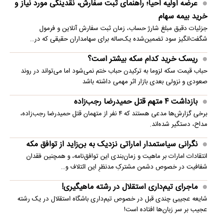
عرضه اولیه احیا؛ راهنمای ثبت سفارش، نقدینگی مورد نیاز و
خرید بیمه سهام
جزئیات دقیق مبلغ شارژ حساب، زمان ثبت سفارش آنلاین و فرمول
شگفت‌انگیز سود تضمین‌شده یک‌ساله برای سهامداران حقیقی که در…
ریسک خرید کدام سکه بیشتر است؟
حباب قیمت سکه لزوما به ترکیدن حباب ختم نمی‌شود اما می‌تواند در روند
صعودی و نزولی بعدی بازار اثر مهمی داشته باشد
بازداشت ۴ متهم قتل حمیدرضا رجب‌زاده
برخی گزارش‌ها مدعی هستند که ۴ نفر از متهمان قتل حمیدرضا رجب‌زاده،
مداح، دستگیر شده‌اند.
نگرانی سیاستمدار اماراتی نزدیک به بن‌زاید از توافق مکه
انتقادات امارات بر ماهیت و زمان‌بندی این توافق‌نامه، و همچنین فقدان
شفافیت در خصوص دشمن مشترکِ مدنظرِ این ائتلاف و…
ماجرای تیم‌داری استقلال در رشته ماهیگیری!
شایعه عجیبی چندی قبل در خصوص تیم‌داری باشگاه استقلال در یک رشته
عجیب بر سر زبان‌ها افتاده است!