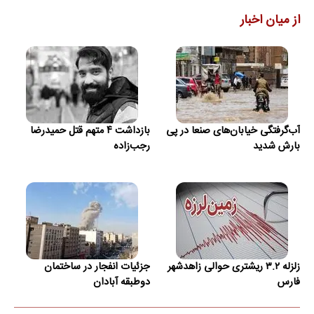
از میان اخبار
آب‌گرفتگی خیابان‌های صنعا در پی
بازداشت ۴ متهم قتل حمیدرضا
بارش شدید
رجب‌زاده
زلزله ۳.۲ ریشتری حوالی زاهدشهر
جزئیات انفجار در ساختمان
فارس
دوطبقه آبادان