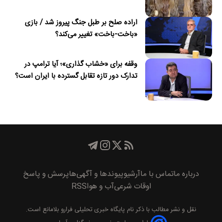
اراده صلح بر طبل جنگ پیروز شد / بازی
«باخت-باخت» تغییر می‌کند؟
وقفه برای «خشاب گذاری»؛ آیا ترامپ در
تدارک دور تازه تقابل گسترده با ایران است؟
درباره ما
تماس با ما
آرشیو
پیوند‌ها و آگهی‌ها
پرسش و پاسخ
اوقات شرعی
آب و هوا
RSS
نقل و نشر مطالب با ذکر نام
پايگاه خبری تحليلی فرارو
بلامانع است.