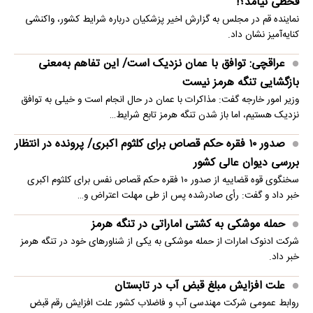
قحطی نیامد؟!
نماینده قم در مجلس به گزارش اخیر پزشکیان درباره شرایط کشور، واکنشی
کنایه‌آمیز نشان داد.
عراقچی: توافق با عمان نزدیک است/ این تفاهم به‌معنی
بازگشایی تنگه هرمز نیست
وزیر امور خارجه گفت: مذاکرات با عمان در حال انجام است و خیلی به توافق
نزدیک هستیم، اما باز شدن تنگه هرمز تابع شرایط…
صدور ۱۰ فقره حکم قصاص برای کلثوم اکبری/ پرونده در انتظار
بررسی دیوان عالی کشور
سخنگوی قوه قضاییه از صدور ۱۰ فقره حکم قصاص نفس برای کلثوم اکبری
خبر داد و گفت: رأی صادرشده پس از طی مهلت اعتراض و…
حمله موشکی به کشتی اماراتی در تنگه هرمز
شرکت ادنوک امارات از حمله موشکی به یکی از شناورهای خود در تنگه هرمز
خبر داد.
علت افزایش مبلغ قبض آب در تابستان
روابط عمومی شرکت مهندسی آب و فاضلاب کشور علت افزایش رقم قبض