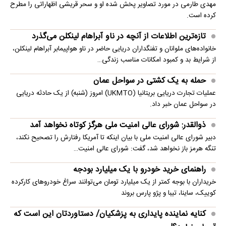
مهدی طارمی در مورد تصاویر پخش شده او و سحر قریشی اظهاراتی را مطرح
کرده است.
تازه‌ترین اطلاعات از آنچه در ناو آبراهام لینکلن می‌گذرد
خانواده‌های ملوانان و تفنگداران دریایی حاضر در ناو هواپیمابر آبراهام لینکلن،
از شرایط بد و کمبود امکانات مناسب زندگی…
حمله به یک کشتی در سواحل عمان
عملیات تجارت دریایی بریتانیا (UKMTO) امروز (شنبه) از یک حادثه دریایی
در سواحل عمان خبر داد.
ذوالقدر: شورای عالی امنیت ملی هرگز کوتاه نخواهد آمد
دبیر شورای عالی امنیت ملی با بیان اینکه تا آمریکا رفتارش را تصحیح نکند،
تنگه هرمز باز نخواهد شد، گفت: شورای عالی امنیت…
راهنمای خرید خودرو با یک میلیارد بودجه
خریداران با بوجه کمتر از یک میلیارد تومان می‌توانند سراغ خودروهای کارکرده
کوییک، ساینا، تیبا و پژو پارس بروند
کنایه نماینده پایداری به پزشکیان/ دستاوردتان این است که