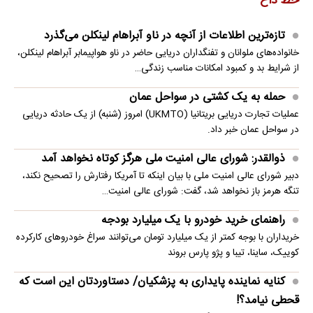
خط داغ
تازه‌ترین اطلاعات از آنچه در ناو آبراهام لینکلن می‌گذرد
خانواده‌های ملوانان و تفنگداران دریایی حاضر در ناو هواپیمابر آبراهام لینکلن،
از شرایط بد و کمبود امکانات مناسب زندگی…
حمله به یک کشتی در سواحل عمان
عملیات تجارت دریایی بریتانیا (UKMTO) امروز (شنبه) از یک حادثه دریایی
در سواحل عمان خبر داد.
ذوالقدر: شورای عالی امنیت ملی هرگز کوتاه نخواهد آمد
دبیر شورای عالی امنیت ملی با بیان اینکه تا آمریکا رفتارش را تصحیح نکند،
تنگه هرمز باز نخواهد شد، گفت: شورای عالی امنیت…
راهنمای خرید خودرو با یک میلیارد بودجه
خریداران با بوجه کمتر از یک میلیارد تومان می‌توانند سراغ خودروهای کارکرده
کوییک، ساینا، تیبا و پژو پارس بروند
کنایه نماینده پایداری به پزشکیان/ دستاوردتان این است که
قحطی نیامد؟!