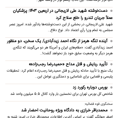
احیا قرار گرفته‌است؛ این تالاب چشم نواز در وسط شهر…
دست‌نوشته شهید علی لاریجانی در اربعین ۱۴۰۳: پزشکیان
عملاً جریان تندرو را خلع سلاح کرد
شهید علی لاریجانی در بخشی از این دست‌نوشته‌ها یادآور شده: امروز عصر
مجلس به تمام وزرا رأی اعتماد داد. نوع دفاع…
آینده تنگه هرمز از نگاه احمد زیدآبادی/ یک سخن، دو منظور
احمد زیدآبادی گفت: «مقام‌های ایران و آمریکا هر دو می‌گویند که تنگه‌ی
هرمز دیگر به وضعیت سابق خود باز نخواهد گشت!…
تأیید ربایش و قتل مداح «حمیدرضا رجب‌زاده»
یک منبع با تأیید حادثه ربایش و قتل حمیدرضا رجب‌زاده اعلام کرد: تحقیقات
پلیسی و قضایی برای شناسایی و دستگیری عوامل این…
بورس دوباره رکورد زد
شاخص کل بورس تهران برای نخستین ‌بار وارد کانال ۵.۵ میلیون واحد شد
سخنگوی قوه قضائیه:
محمدباقر خرازی به دادگاه ویژه روحانیت احضار شد
اصغر جهانگیر گفت: بر اساس آخرین اطلاعات، محمدباقر خرازی امروز شنبه به