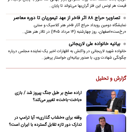
قیمت هر اونس این فلز گران‌بها می‌تواند تا پایان…
تصاویر؛ حراج ۸۸ اثر فاخر از عهد تیموریان تا دوره معاصر
نمایشگاه دومین رویداد حراج آثار فاخر هنر کلاسیک و سنتی
«رخ‌ست»اصفهان، روز چهارشنبه (۱۴ مرداد ۱۴۰۵) در تالار هنر هتل…
بیانیه خانواده علی لاریجانی
خانواده شهید لاریجانی در واکنش به اظهارات اخیر یک نماینده مجلس درباره
چگونگی شهادت وی، با صدور بیانیه‌ای خواستار پرهیز…
گزارش و تحلیل
اراده صلح بر طبل جنگ پیروز شد / بازی
«باخت-باخت» تغییر می‌کند؟
وقفه برای «خشاب گذاری»؛ آیا ترامپ در
تدارک دور تازه تقابل گسترده با ایران است؟