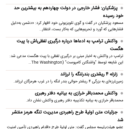
پزشکیان: فشار خارجی در دولت چهاردهم به بیشترین حد
خود رسیده
مسعود پزشکیان در گفت و گوی تلویزیونی خود اظهار کرد: «دشمن به‌دلیل
فشارهایی که آورد و تحریم‌هایی که به‌کار بست، انتظار…
واکنش ترامپ به ادعاها درباره درگیری لفظی‌اش با پیت
هگست
ترامپ در واکنش به اخبار مبنی بر درگیری لفظی با پیت هگست مدعی شد:
این شایعه توسط "واشنگتن کامپوست" (The Washington…
زلزله ۴ ریشتری بندرلنگه را لرزاند
زمین‌لرزه‌ای به بزرگی ۴ ریشتر حوالی بندر لنگه را در غرب هرمزگان لرزاند.
واکنش محمدباقر خرازی به بیانیه دفتر رهبری
محمدباقر خرازی به بیانیه تکذیبیه دفتر رهبری واکنش نشان داد.
جزئیات متن اولیۀ طرح راهبردی مدیریت تنگه هرمز منتشر
شد
عضو هیئت‌رئیسه مجلس گفت: متن اولیۀ طرح «اقدام راهبردی تأمین امنیت