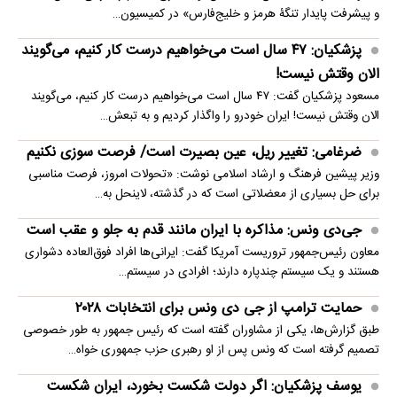
و پیشرفت پایدار تنگۀ هرمز و خلیج‌فارس» در کمیسیون…
پزشکیان: ۴۷ سال است می‌خواهیم درست کار کنیم، می‌گویند
الان وقتش نیست!
مسعود پزشکیان گفت: ۴۷ سال است می‌خواهیم درست کار کنیم، می‌گویند
الان وقتش نیست! ایران خودرو را واگذار کردیم و به تبعش…
ضرغامی: تغییر ریل، عین بصیرت است/ فرصت سوزی نکنیم
وزیر پیشین فرهنگ و ارشاد اسلامی نوشت: «تحولات امروز، فرصت مناسبی
برای حل بسیاری از معضلاتی‌ است که در گذشته، لاینحل به…
جی‌دی ونس: مذاکره با ایران مانند قدم به جلو و عقب است
معاون رئیس‌جمهور تروریست آمریکا گفت: ایرانی‌ها افراد فوق‌العاده دشواری
هستند و یک سیستم چندپاره دارند؛ افرادی در سیستم…
حمایت ترامپ از جی دی ونس برای انتخابات ۲۰۲۸
طبق گزارش‌ها، یکی از مشاوران گفته است که رئیس جمهور به طور خصوصی
تصمیم گرفته است که ونس پس از او رهبری حزب جمهوری خواه…
یوسف پزشکیان: اگر دولت شکست بخورد، ایران شکست