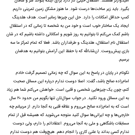
امیدوارتر هستند. استقلال خیلی کار دارد برای اینکه بتواند سر و سامان
بگیرد. باید زیر ساخت‌ها درست شود. ما هنوز مشکل زمین تمرینی داریم.
کمپ حداقل امکانات را دارد. حل این چیز‌ها زمانبر است. هدف هلدینگ
ایجاد یک ساختار خوب است و خود من به شخصه تا زمانی که در استقلال
باشم کمک می‌کنم تا بتوانیم به روز شویم و امکاناتی داشته باشیم که در شان
استقلال نام استقلال، هلدینگ و طرفداران باشد. فعلا که تمام تمرکز ما سه
بازی پیش‌روست. ان‌شاءالله که با حفظ این آرامش بتوانیم به هدفمان
برسیم.
نکونام در پایان در پاسخ به این سوال که چه زمانی تصمیم گرفت خادم
امام‌زاده صالح باشد، گفت: اصلا دوست ندارم درباره این مسائل صحبت
کنم، چون یک چیز‌هایی شخصی و قلبی است. خواهش می‌کنم شما هم زیاد
به این مسائل ورود نکنید. در جواب سوال‌تان تنها بگویم من حدود ۲۰ سال
است که به امام‌زاده صالح می‌روم و علاقه قلبی به آنجا دارم. از مربیانم چه
خارجی‌ها و چه ایرانی‌ها سوال کنید متوجه می‌شوید که همیشه قبل از تمام
مسابقات باشگاهی و ملی به آنجا می‌روم. اعتقاداتم را دارم، ولی دوست
ندارم کسی بداند یا علنی کاری را انجام دهم. هیچ‌وقت هم دوست ندارم