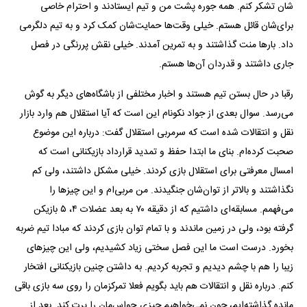
شان تشکر کنم. همه جوره پشت من و تیم ایستادند و احترام خاصی
برای‌شان قائل هستم. خیلی وقت‌ها حمایت‌شان کمک کرد و به تیم دلگرمی
داد. بار‌ها منت گذاشتند و به تمرین آمدند. خیلی نقش پررنگی در فصل
جاری داشتند و قدردان آن‌ها هستم.
رقبا در حال بستن تیم هستند و اخبار مختلفی از باشگاه‌های دیگر به گوش
می‌رسد. سوال بعدی از جواد نکونام این است که آیا استقلال هم وارد بازار
نقل و انتقالات شده است که سرمربی استقلال گفت: درباره این موضوع
صحبت کرده‌ام. بنای ما ابتدا حفظ و تمدید قرارداد بازیکنانی است که
امسال معرفتی برای استقلال بازی کردند. خیلی مشکل داشتند، ولی کم
نگذاشتند و بالاتر از توان‌شان جنگیدند. من مربی‌ام و این چیز‌ها را
می‌فهمم. مسابقه‌ای داشتیم که از دقیقه ۷۰ به بعد عضلات ۴، ۵ بازیکن
گرفته بود، ولی در زمین ماندند و با تمام توان بازی کردند که مبادا تیم ضربه
بخورد. درست است ما این فصل سختی زیاد کشیدیم، ولی این چیز‌های
زیبا را هم با چشم دیدیم و تجربه کردیم. به داشتن چنین بازیکنانی افتخار
کنم. درباره نقل و انتقالات هم باید بگویم فعلا تمرکزمان را روی سه بازی باقی
مانده گذاشته‌ایم، چون نمی‌خواهیم چیزی حواس‌مان را پرت کند. بعد از