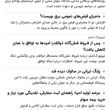
روزنامه‌های پرتغالی مدعی شده‌اند لیونل مسی از سوی کریستیانو رونالدو برای
حضور در مراسم عروسی او دعوت نشده است.
ماجرای قبض‌های نجومی برق چیست؟
افزایش دو تا سه‌برابری قبض برق در حالی صدای اعتراض مشترکان را بلند
کرده که توانیر علت را عبور از الگوی مصرف و ورود به…
نیویورک تایمز:
پس از شروط شش‌گانه ذوالقدر؛ امیدها به توافق با عمان
کاهش یافت؟
نیویورک‌تایمز درباره شروط شش‌گانه محمدباقر ذوالقدر برای بازگشایی تنگه
هرمز، نوشت این شروط، انتظارات درباره اینکه توافق…
پلنگ ایرانی در سالوک دیده شد
پلنگ ایرانی در سالوک خراسان شمالی دوباره مقابل دوربین رفت تا این
زیستگاه کوهستانی بار دیگر به عنوان یکی از پناهگاه‌های…
عرضه اولیه احیا؛ راهنمای ثبت سفارش، نقدینگی مورد نیاز و
خرید بیمه سهام
جزئیات دقیق مبلغ شارژ حساب، زمان ثبت سفارش آنلاین و فرمول