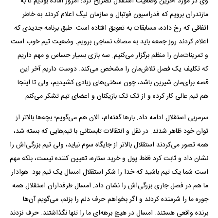
وی در مورد آخرین وضعیت استقلال تصریح کرد: امروز آماده بودیم تا به
مازندران برویم که فدراسیون فوتبال و سازمان لیگ اعلام کردند به خاطر
اتفاقی که رخ داده، مسابقات به تعویق افتاده است. طبق برنامه جدیدی که
اعلام کردند روز جمعه باید به مصاف نساجی برویم. وضعیت تیم خوب است
و تمرینات‌مان را منظم برگزار می‌کنیم. سه بازی بسیار حساس و مهم داریم
که تکلیف یک فصل تلاش‌مان را مشخص می‌کند. دوست داریم آخر این
قصه برای‌مان شیرین باشد، چون سختی‌های زیادی کشیدیم، ولی تا اینجا
هم تیم عالی کار کرده و از تک تک بازیکنان و اعضای تیم تشکر می‌کنم.
سرمربی استقلال ادامه داد: بار‌ها گفته‌ام، الان هم می‌گویم؛ بچه‌ها بالاتر از
توان خود ظاهر شدند. در نقل و انتقالات تابستانی با تیم‌هایی که بسته شد،
همه تصور می‌کردند استقلال بالاتر از جایگاه سوم نیاید، ولی تیم بزرگی‌اش را
نشان داد و ثابت کرد فقط پول و خرید ستاره، تعیین کننده نیست، بلکه مهم
است شما یک تیم باشید که خدا را شکر استقلال امسال یک تیم بود. هوادار
ما هم در فصل جاری بزرگی‌اش را نشان داد. امسال طرفداران استقلال همه
جوره ما را شرمنده کردند و اگر بخواهم حرف دلم را بزنم، می‌گویم آن‌ها
برنده واقعی هستند. امسال در هیچ برهه‌ای ما را تنها نگذاشتند. حرف نزدند