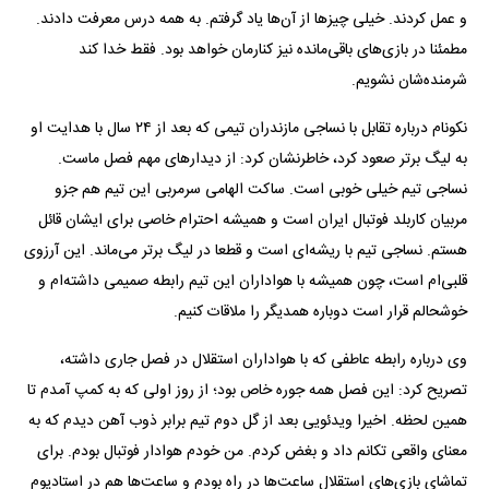
و عمل کردند. خیلی چیز‌ها از آن‌ها یاد گرفتم. به همه درس معرفت دادند.
مطمئنا در بازی‌های باقی‌مانده نیز کنارمان خواهد بود. فقط خدا کند
شرمنده‌شان نشویم.
نکونام درباره تقابل با نساجی مازندران تیمی که بعد از ۲۴ سال با هدایت او
به لیگ برتر صعود کرد، خاطرنشان کرد: از دیدار‌های مهم فصل ماست.
نساجی تیم خیلی خوبی است. ساکت الهامی سرمربی این تیم هم جزو
مربیان کاربلد فوتبال ایران است و همیشه احترام خاصی برای ایشان قائل
هستم. نساجی تیم با ریشه‌ای است و قطعا در لیگ برتر می‌ماند. این آرزوی
قلبی‌ام است، چون همیشه با هواداران این تیم رابطه صمیمی داشته‌ام و
خوشحالم قرار است دوباره همدیگر را ملاقات کنیم.
وی درباره رابطه عاطفی که با هواداران استقلال در فصل جاری داشته،
تصریح کرد: این فصل همه جوره خاص بود؛ از روز اولی که به کمپ آمدم تا
همین لحظه. اخیرا ویدئویی بعد از گل دوم تیم برابر ذوب آهن دیدم که به
معنای واقعی تکانم داد و بغض کردم. من خودم هوادار فوتبال بودم. برای
تماشای بازی‌های استقلال ساعت‌ها در راه بودم و ساعت‌ها هم در استادیوم