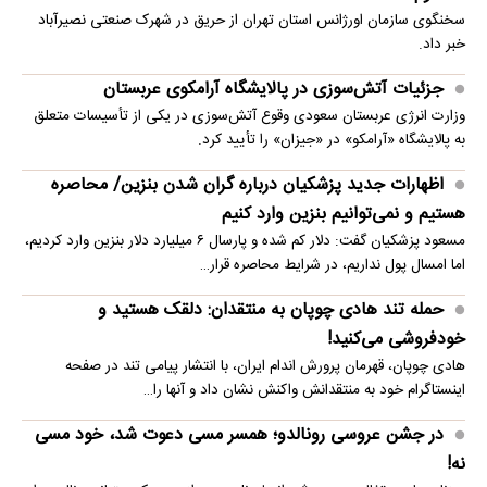
سخنگوی سازمان اورژانس استان تهران از حریق در شهرک صنعتی نصیرآباد
خبر داد.
جزئیات آتش‌سوزی در پالایشگاه آرامکوی عربستان
وزارت انرژی عربستان سعودی وقوع آتش‌سوزی در یکی از تأسیسات متعلق
به پالایشگاه «آرامکو» در «جیزان» را تأیید کرد.
اظهارات جدید پزشکیان درباره گران شدن بنزین/ محاصره
هستیم و نمی‌توانیم بنزین وارد کنیم
مسعود پزشکیان گفت: دلار کم شده و پارسال ۶ میلیارد دلار بنزین وارد کردیم،
اما امسال پول نداریم، در شرایط محاصره قرار…
حمله تند هادی چوپان به منتقدان: دلقک هستید و
خودفروشی می‌کنید!
هادی چوپان، قهرمان پرورش اندام ایران، با انتشار پیامی تند در صفحه
اینستاگرام خود به منتقدانش واکنش نشان داد و آنها را…
در جشن عروسی رونالدو؛ همسر مسی دعوت شد، خود مسی
نه!