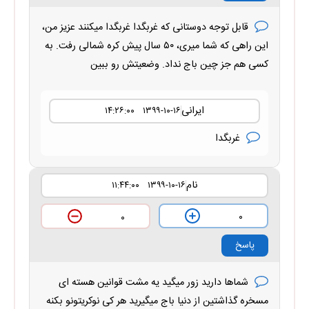
قابل توجه دوستانی که غربگدا غربگدا میکنند عزیز من،
این راهی که شما میری، ۵۰ سال پیش کره شمالی رفت. به
کسی هم جز چین باج نداد. وضعیتش رو ببین
ایرانی
۱۳۹۹-۱۰-۱۶ ۱۴:۲۶:۰۰
غربگدا
نام
۱۳۹۹-۱۰-۱۶ ۱۱:۴۴:۰۰
۰
۰
پاسخ
شماها دارید زور میگید یه مشت قوانین هسته ای
مسخره گذاشتین از دنیا باج میگیرید هر کی نوکریتونو بکنه