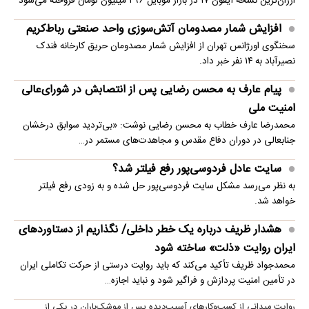
ارزان‌ترین نسخه آیفون ۱۷ در بازار موبایل ۲۹۶ میلیون تومان فروخته می‌شود
افزایش شمار مصدومان آتش‌سوزی واحد صنعتی رباط‌کریم
سخنگوی اورژانس تهران از افزایش شمار مصدومان حریق کارخانه فندک
نصیرآباد به ۱۴ نفر خبر داد.
پیام عارف به محسن رضایی پس از انتصابش در شورای‌عالی
امنیت ملی
محمدرضا عارف خطاب به محسن رضایی نوشت: «بی‌تردید سوابق درخشان
جنابعالی در دوران دفاع مقدس و مجاهدت‌های مستمر در…
سایت عادل فردوسی‌پور رفع فیلتر شد؟
به نظر می‌رسد مشکل سایت فردوسی‌پور حل شده و به زودی رفع فیلتر
خواهد شد.
هشدار ظریف درباره یک خطر داخلی/ نگذاریم از دستاوردهای
ایران روایت «ذلت» ساخته شود
محمدجواد ظریف تأکید می‌کند که باید روایت درستی از حرکت تکاملی ایران
در تأمین امنیت پردازش و فراگیر شود و نباید اجازه…
روایت میدانی از کسب‌وکارهای آسیب‌دیده پس از موشک‌باران در یکی از